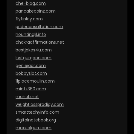
che-blog.com
pancakecoinz.com
flyfinley.com
prideconsultation.com
hountinglil.info
chakraaffirmations.net
bestjokes4u.com
lustgurgaon.com
geniejaar.com
bobbyslot.com
11placemoulin.com
mintz360.com
mohob.net
weightlossprodigy.com
smarttechyinfo.com
digitalnotebook.org
maxualguru.com