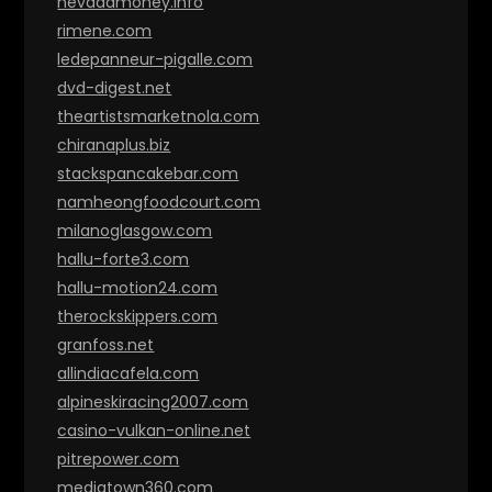
nevadamoney.info
rimene.com
ledepanneur-pigalle.com
dvd-digest.net
theartistsmarketnola.com
chiranaplus.biz
stackspancakebar.com
namheongfoodcourt.com
milanoglasgow.com
hallu-forte3.com
hallu-motion24.com
therockskippers.com
granfoss.net
allindiacafela.com
alpineskiracing2007.com
casino-vulkan-online.net
pitrepower.com
mediatown360.com