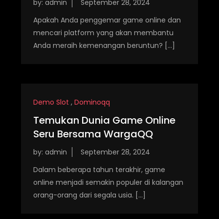
by:
admin
Apakah Anda penggemar game online dan
mencari platform yang akan membantu
Anda meraih kemenangan beruntun? […]
Demo Slot
,
Dominoqq
Temukan Dunia Game Online
Seru Bersama WargaQQ
by:
admin
Dalam beberapa tahun terakhir, game
online menjadi semakin populer di kalangan
orang-orang dari segala usia. […]