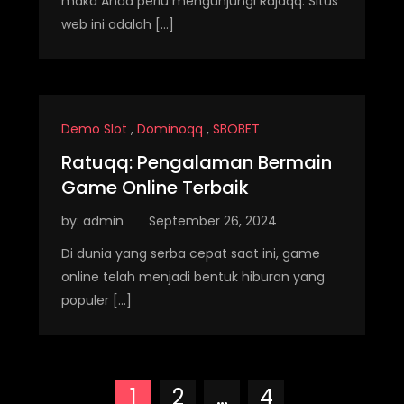
maka Anda perlu mengunjungi Rajaqq. Situs
web ini adalah […]
Demo Slot
,
Dominoqq
,
SBOBET
Ratuqq: Pengalaman Bermain
Game Online Terbaik
by:
admin
Di dunia yang serba cepat saat ini, game
online telah menjadi bentuk hiburan yang
populer […]
P
Page
Page
Page
1
2
…
4