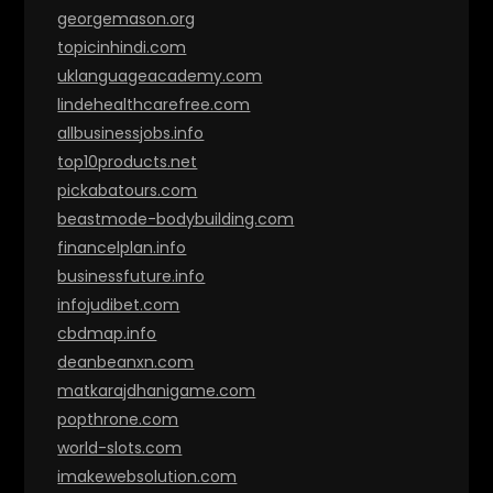
georgemason.org
topicinhindi.com
uklanguageacademy.com
lindehealthcarefree.com
allbusinessjobs.info
top10products.net
pickabatours.com
beastmode-bodybuilding.com
financelplan.info
businessfuture.info
infojudibet.com
cbdmap.info
deanbeanxn.com
matkarajdhanigame.com
popthrone.com
world-slots.com
imakewebsolution.com