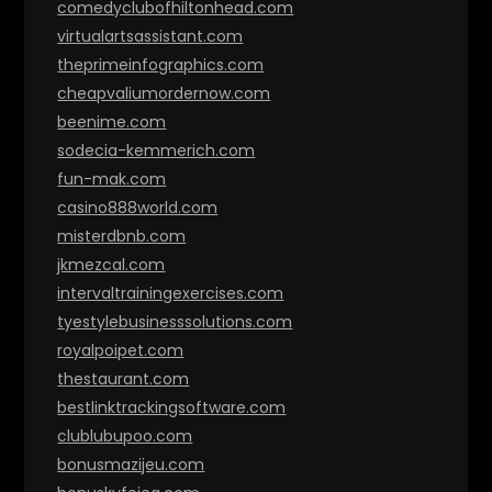
comedyclubofhiltonhead.com
virtualartsassistant.com
theprimeinfographics.com
cheapvaliumordernow.com
beenime.com
sodecia-kemmerich.com
fun-mak.com
casino888world.com
misterdbnb.com
jkmezcal.com
intervaltrainingexercises.com
tyestylebusinesssolutions.com
royalpoipet.com
thestaurant.com
bestlinktrackingsoftware.com
clublubupoo.com
bonusmazijeu.com