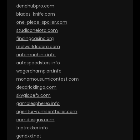
denohubpro.com
blades-knife.com
one-piece-spoiler.com
studiooneiota.com
findingcasino.org
realworldcobra.com
automachine.info
autospeedsters.info
wagerchampion.info
monomousumicontest.com
deadricklingo.com
skyglobefx.com
gamblespherex.info
agentur-ramsenthaler.com
eomdesigns.com
triptrekker.info
gendxxi.net