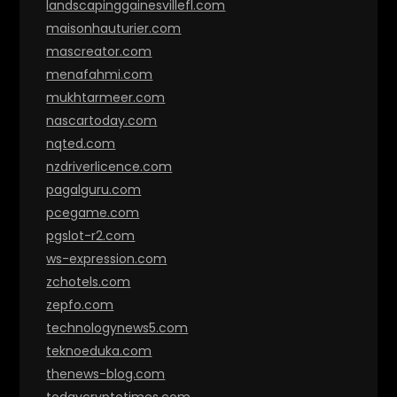
landscapinggainesvillefl.com
maisonhauturier.com
mascreator.com
menafahmi.com
mukhtarmeer.com
nascartoday.com
nqted.com
nzdriverlicence.com
pagalguru.com
pcegame.com
pgslot-r2.com
ws-expression.com
zchotels.com
zepfo.com
technologynews5.com
teknoeduka.com
thenews-blog.com
todaycryptotimes.com