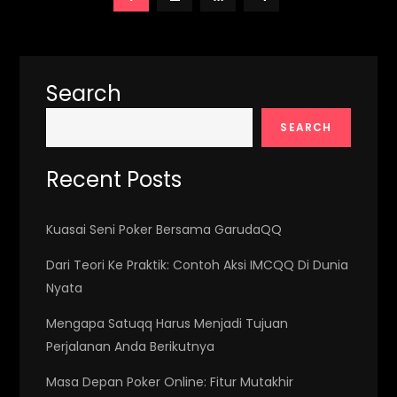
o
s
Search
t
SEARCH
s
Recent Posts
p
Kuasai Seni Poker Bersama GarudaQQ
a
Dari Teori Ke Praktik: Contoh Aksi IMCQQ Di Dunia
g
Nyata
i
Mengapa Satuqq Harus Menjadi Tujuan
Perjalanan Anda Berikutnya
n
Masa Depan Poker Online: Fitur Mutakhir