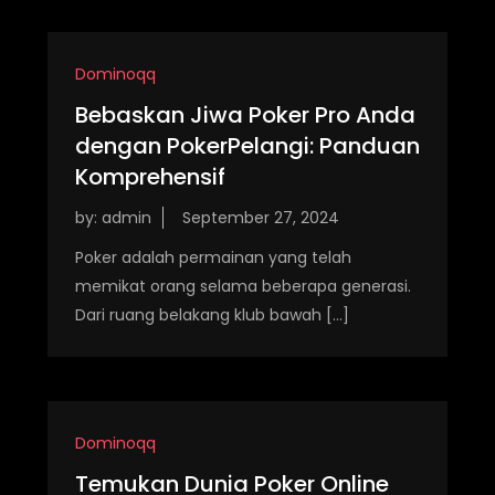
Dominoqq
Bebaskan Jiwa Poker Pro Anda
dengan PokerPelangi: Panduan
Komprehensif
by:
admin
Poker adalah permainan yang telah
memikat orang selama beberapa generasi.
Dari ruang belakang klub bawah […]
Dominoqq
Temukan Dunia Poker Online