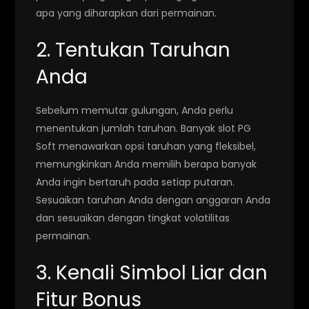
apa yang diharapkan dari permainan.
2. Tentukan Taruhan
Anda
Sebelum memutar gulungan, Anda perlu
menentukan jumlah taruhan. Banyak slot PG
Soft menawarkan opsi taruhan yang fleksibel,
memungkinkan Anda memilih berapa banyak
Anda ingin bertaruh pada setiap putaran.
Sesuaikan taruhan Anda dengan anggaran Anda
dan sesuaikan dengan tingkat volatilitas
permainan.
3. Kenali Simbol Liar dan
Fitur Bonus