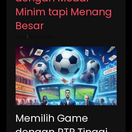
Minim tapi Menang
Besar
admin
|
March 11, 2025
Memilih Game
dengan RTP Tinggi