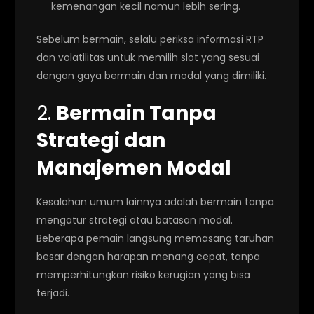
kemenangan kecil namun lebih sering.
Sebelum bermain, selalu periksa informasi RTP
dan volatilitas untuk memilih slot yang sesuai
dengan gaya bermain dan modal yang dimiliki.
2.
Bermain Tanpa
Strategi dan
Manajemen Modal
Kesalahan umum lainnya adalah bermain tanpa
mengatur strategi atau batasan modal.
Beberapa pemain langsung memasang taruhan
besar dengan harapan menang cepat, tanpa
memperhitungkan risiko kerugian yang bisa
terjadi.