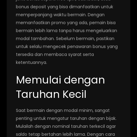
bonus deposit yang bisa dimanfaatkan untuk
memperpanjang waktu bermain. Dengan
memanfaatkan promo yang ada, pemain bisa
bermain lebih lama tanpa harus mengeluarkan
modal tambahan. Sebelum bermain, pastikan
untuk selalu mengecek penawaran bonus yang
tersedia dan membaca syarat serta
ketentuannya.
Memulai dengan
Taruhan Kecil
Saat bermain dengan modal minim, sangat
penting untuk mengatur taruhan dengan bijak.
Mulailah dengan nominal taruhan terkecil agar
saldo tetap bertahan lebih lama. Dengan cara