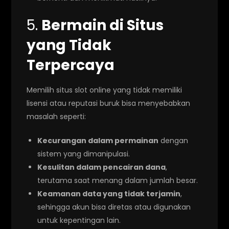
5.
Bermain di Situs
yang Tidak
Terpercaya
Memilih situs slot online yang tidak memiliki
lisensi atau reputasi buruk bisa menyebabkan
masalah seperti:
Kecurangan dalam permainan
dengan
sistem yang dimanipulasi.
Kesulitan dalam pencairan dana
,
terutama saat menang dalam jumlah besar.
Keamanan data yang tidak terjamin
,
sehingga akun bisa diretas atau digunakan
untuk kepentingan lain.