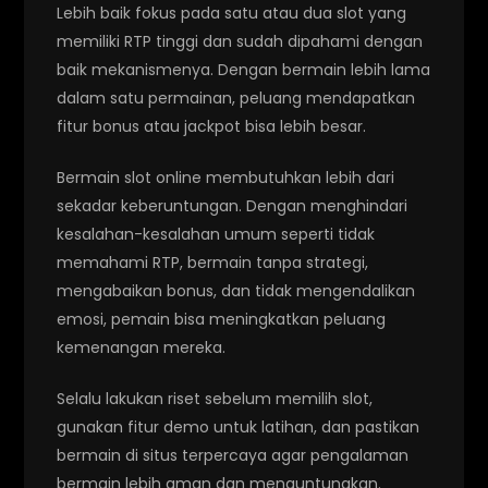
Lebih baik fokus pada satu atau dua slot yang
memiliki RTP tinggi dan sudah dipahami dengan
baik mekanismenya. Dengan bermain lebih lama
dalam satu permainan, peluang mendapatkan
fitur bonus atau jackpot bisa lebih besar.
Bermain slot online membutuhkan lebih dari
sekadar keberuntungan. Dengan menghindari
kesalahan-kesalahan umum seperti tidak
memahami RTP, bermain tanpa strategi,
mengabaikan bonus, dan tidak mengendalikan
emosi, pemain bisa meningkatkan peluang
kemenangan mereka.
Selalu lakukan riset sebelum memilih slot,
gunakan fitur demo untuk latihan, dan pastikan
bermain di situs terpercaya agar pengalaman
bermain lebih aman dan menguntungkan.