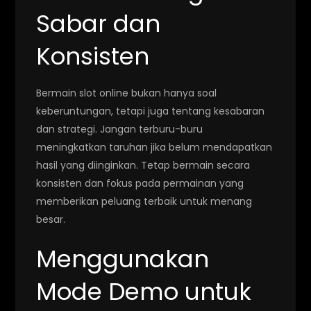
Sabar dan
Konsisten
Bermain slot online bukan hanya soal
keberuntungan, tetapi juga tentang kesabaran
dan strategi. Jangan terburu-buru
meningkatkan taruhan jika belum mendapatkan
hasil yang diinginkan. Tetap bermain secara
konsisten dan fokus pada permainan yang
memberikan peluang terbaik untuk menang
besar.
Menggunakan
Mode Demo untuk