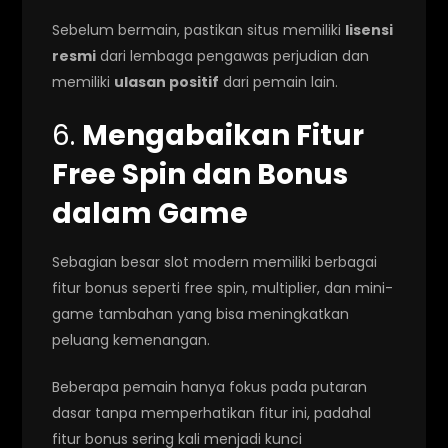
Sebelum bermain, pastikan situs memiliki
lisensi
resmi
dari lembaga pengawas perjudian dan
memiliki
ulasan positif
dari pemain lain.
6.
Mengabaikan Fitur
Free Spin dan Bonus
dalam Game
Sebagian besar slot modern memiliki berbagai
fitur bonus seperti free spin, multiplier, dan mini-
game tambahan yang bisa meningkatkan
peluang kemenangan.
Beberapa pemain hanya fokus pada putaran
dasar tanpa memperhatikan fitur ini, padahal
fitur bonus sering kali menjadi kunci