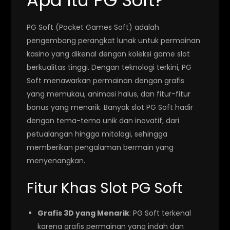
PG Soft (Pocket Games Soft) adalah
pengembang perangkat lunak untuk permainan
kasino yang dikenal dengan koleksi game slot
berkualitas tinggi. Dengan teknologi terkini, PG
Soft menawarkan permainan dengan grafis
yang memukau, animasi halus, dan fitur-fitur
bonus yang menarik. Banyak slot PG Soft hadir
dengan tema-tema unik dan inovatif, dari
petualangan hingga mitologi, sehingga
memberikan pengalaman bermain yang
menyenangkan.
Fitur Khas Slot PG Soft
Grafis 3D yang Menarik
: PG Soft terkenal
karena grafis permainan yang indah dan