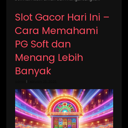
Slot Gacor Hari Ini –
Cara Memahami
PG Soft dan
Menang Lebih
Banyak
admin
|
February 25, 2025