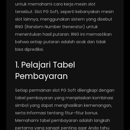
untuk memahami cara kerja mesin slot
tersebut. Slot PG Soft, seperti kebanyakan mesin
slot lainnya, menggunakan sistem yang disebut
RNG (Random Number Generator) untuk
menentukan hasil putaran. RNG ini memastikan
bahwa setiap putaran adalah acak dan tidak
bisa diprediksi.
1. Pelajari Tabel
Pembayaran
Setiap permainan slot PG Soft dilengkapi dengan
tabel pembayaran yang menjelaskan kombinasi
simbol yang dapat menghasilkan kemenangan,
serta informasi tentang fitur-fitur bonus.
Memahami tabel pembayaran adalah langkah
pertama yang sangat penting agar Anda tahu