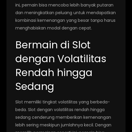
ini, pemain bisa mencoba lebih banyak putaran
dan meningkatkan peluang untuk mendapatkan
kombinasi kemenangan yang besar tanpa harus
menghabiskan modal dengan cepat.
Bermain di Slot
dengan Volatilitas
Rendah hingga
Sedang
Slot memiliki tingkat volatilitas yang berbeda-
beda. Slot dengan volatilitas rendah hingga
sedang cenderung memberikan kemenangan
lebih sering meskipun jumlahnya kecil. Dengan