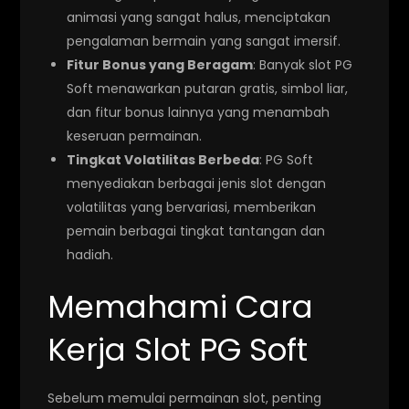
animasi yang sangat halus, menciptakan
pengalaman bermain yang sangat imersif.
Fitur Bonus yang Beragam
: Banyak slot PG
Soft menawarkan putaran gratis, simbol liar,
dan fitur bonus lainnya yang menambah
keseruan permainan.
Tingkat Volatilitas Berbeda
: PG Soft
menyediakan berbagai jenis slot dengan
volatilitas yang bervariasi, memberikan
pemain berbagai tingkat tantangan dan
hadiah.
Memahami Cara
Kerja Slot PG Soft
Sebelum memulai permainan slot, penting