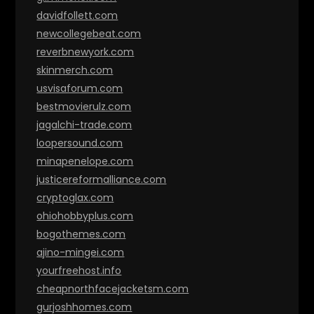
davidfollett.com
newcollegebeat.com
reverbnewyork.com
skinmerch.com
usvisaforum.com
bestmovierulz.com
jagalchi-trade.com
loopersound.com
minapenelope.com
justicereformalliance.com
cryptoglax.com
ohiohobbyplus.com
bogothemes.com
ajino-mingei.com
yourfreehost.info
cheapnorthfacejacketsm.com
gurjoshhomes.com