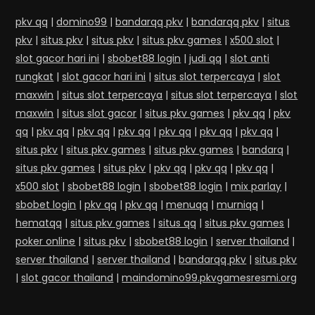
pkv qq
|
domino99
|
bandarqq pkv
|
bandarqq pkv
|
situs
pkv
|
situs pkv
|
situs pkv
|
situs pkv games
|
x500 slot
|
slot gacor hari ini
|
sbobet88 login
|
judi qq
|
slot anti
rungkat
|
slot gacor hari ini
|
situs slot terpercaya
|
slot
maxwin
|
situs slot terpercaya
|
situs slot terpercaya
|
slot
maxwin
|
situs slot gacor
|
situs pkv games
|
pkv qq
|
pkv
qq
|
pkv qq
|
pkv qq
|
pkv qq
|
pkv qq
|
pkv qq
|
pkv qq
|
situs pkv
|
situs pkv games
|
situs pkv games
|
bandarq
|
situs pkv games
|
situs pkv
|
pkv qq
|
pkv qq
|
pkv qq
|
x500 slot
|
sbobet88 login
|
sbobet88 login
|
mix parlay
|
sbobet login
|
pkv qq
|
pkv qq
|
menuqq
|
murniqq
|
hematqq
|
situs pkv games
|
situs qq
|
situs pkv games
|
poker online
|
situs pkv
|
sbobet88 login
|
server thailand
|
server thailand
|
server thailand
|
bandarqq pkv
|
situs pkv
|
slot gacor thailand
|
maindomino99.pkvgamesresmi.org