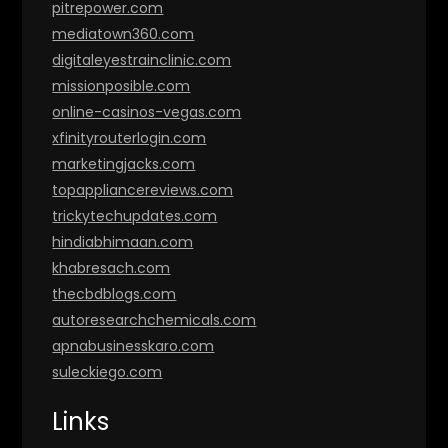
pitrepower.com
mediatown360.com
digitaleyestrainclinic.com
missionposible.com
online-casinos-vegas.com
xfinityrouterlogin.com
marketingjacks.com
topappliancereviews.com
trickytechupdates.com
hindiabhimaan.com
khabresach.com
thecbdblogs.com
autoresearchchemicals.com
apnabusinesskaro.com
suleckiego.com
Links