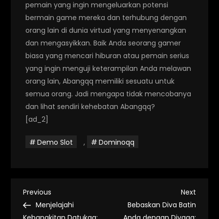
pemain yang ingin mengeluarkan potensi
bermain game mereka dan terhubung dengan
orang lain di dunia virtual yang menyenangkan
dan mengasyikkan. Baik Anda seorang gamer
biasa yang mencari hiburan atau pemain serius
yang ingin menguji keterampilan Anda melawan
orang lain, Abangqq memiliki sesuatu untuk
semua orang. Jadi mengapa tidak mencobanya
dan lihat sendiri kehebatan Abangqq?
[ad_2]
Demo Slot
,
Dominoqq
P
Previous
Next
Previous
Next
Post
Post
Menjelajahi
Bebaskan Diva Batin
Kebangkitan Datukqq:
Anda dengan Divaqq: