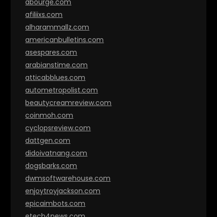
abourge.com
afiliixs.com
alharammallz.com
americanbulletins.com
asespares.com
arabianstime.com
atticabblues.com
autometropolist.com
beautycreamreview.com
coinmoh.com
cyclopsreview.com
dattgen.com
didoivatnang.com
dogsbarks.com
dwmsoftwarehouse.com
enjoytroyjackson.com
epicaimbots.com
etech4news.com