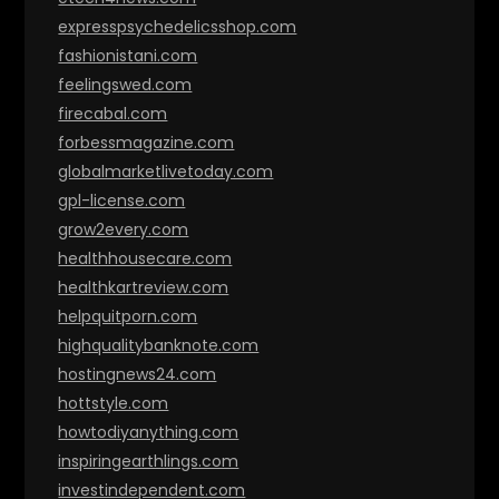
expresspsychedelicsshop.com
fashionistani.com
feelingswed.com
firecabal.com
forbessmagazine.com
globalmarketlivetoday.com
gpl-license.com
grow2every.com
healthhousecare.com
healthkartreview.com
helpquitporn.com
highqualitybanknote.com
hostingnews24.com
hottstyle.com
howtodiyanything.com
inspiringearthlings.com
investindependent.com