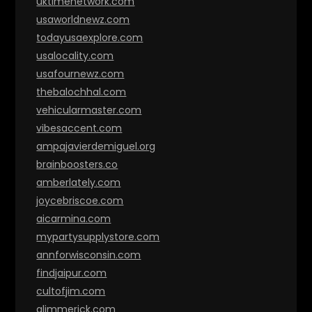
uktimenetwork.com
usaworldnewz.com
todayusaexplore.com
usalocality.com
usafournewz.com
thebalochhal.com
vehicularmaster.com
vibesaccent.com
ampajavierdemiguel.org
brainboosters.co
amberlately.com
joycebriscoe.com
aicarmina.com
mypartysupplystore.com
annforwisconsin.com
findjaipur.com
cultofjim.com
glimmerick.com