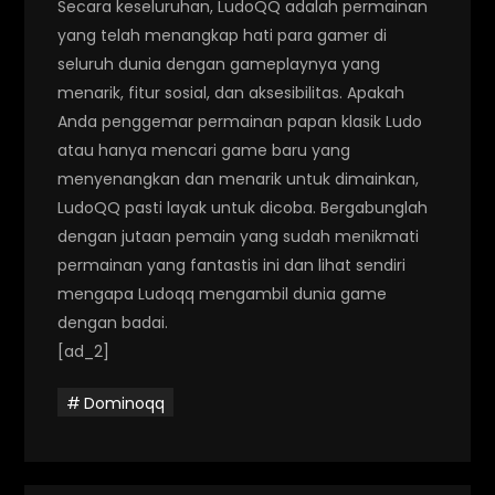
Secara keseluruhan, LudoQQ adalah permainan
yang telah menangkap hati para gamer di
seluruh dunia dengan gameplaynya yang
menarik, fitur sosial, dan aksesibilitas. Apakah
Anda penggemar permainan papan klasik Ludo
atau hanya mencari game baru yang
menyenangkan dan menarik untuk dimainkan,
LudoQQ pasti layak untuk dicoba. Bergabunglah
dengan jutaan pemain yang sudah menikmati
permainan yang fantastis ini dan lihat sendiri
mengapa Ludoqq mengambil dunia game
dengan badai.
[ad_2]
Dominoqq