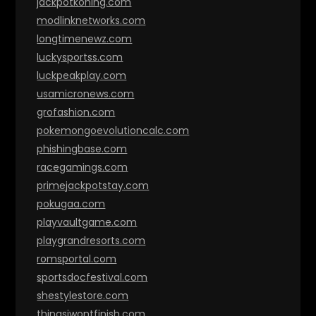
jackpotkoning.com
modlinknetworks.com
longtimenewz.com
luckysportss.com
luckpeakplay.com
usamicronews.com
grofashion.com
pokemongoevolutioncalc.com
phishingbase.com
racegamings.com
primejackpotstay.com
pokugaa.com
playvaultgame.com
playgrandresorts.com
romsportal.com
sportsdocfestival.com
shestylestore.com
thingsiwontfinish.com