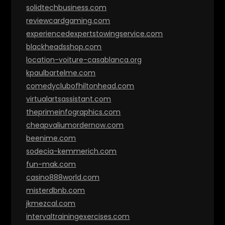
solidtechbusiness.com
reviewcardgaming.com
experiencedexpertstowingservice.com
blackheadsshop.com
location-voiture-casablanca.org
kpaulbartelme.com
comedyclubofhiltonhead.com
virtualartsassistant.com
theprimeinfographics.com
cheapvaliumordernow.com
beenime.com
sodecia-kemmerich.com
fun-mak.com
casino888world.com
misterdbnb.com
jkmezcal.com
intervaltrainingexercises.com