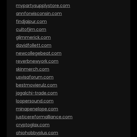
mypartysupplystore.com
annforwisconsin.com
findjaipur.com
cultofjim.com
glimmerick.com
davidfollett.com
newcollegebeat.com
reverbnewyork.com
skinmerch.com
usvisaforum.com
bestmovierulz.com
jagalchi-trade.com
loopersound.com
minapenelope.com
justicereformalliance.com
cryptoglax.com
ohiohobbyplus.com