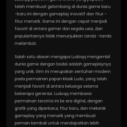
telah membuat gelombang di dunia game baru
-baru ini dengan gameplay inovatif dan fitur -
fitur menarik. Game ini dengan cepat menjadi
favorit di antara gamer dari segala usia, dan
popularitasnya tidak menunjukkan tanda -tanda
melambat.
Salah satu alasan mengapa Ludoqq mengambil
dunia game dengan badai adalah gameplaynya
yang unik. Gim ini merupakan sentuhan modern
pada permainan papan klasik Ludo, yang telah
menjadi favorit di antara keluarga selama
beberapa generasi. Ludoqq membawa
permainan tercinta ini ke era digital, dengan
grafik yang diperbarui, fitur baru, dan mekanik
gameplay yang menarik yang membuat
pemain kembali untuk mendapatkan lebih