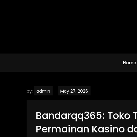
Skip
to
content
Cara Mudah Menang di A
Pelajari cara mudah menang di agen slot gacor
Home
by:
admin
Bandarqq365: Toko T
Permainan Kasino d