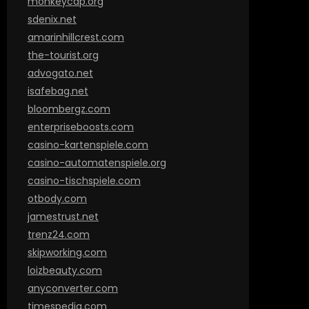
monkeycap.org
sdenix.net
amarinhillcrest.com
the-tourist.org
advogato.net
isafebag.net
bloombergz.com
enterpriseboosts.com
casino-kartenspiele.com
casino-automatenspiele.org
casino-tischspiele.com
otbody.com
jamestrust.net
trenz24.com
skipworking.com
loizbeauty.com
anyconverter.com
timespedia.com