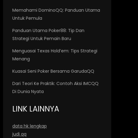
Memahami DominoQQ: Panduan Utama
Untuk Pemula
Panduan Utama Poker88: Tip Dan
Strategi Untuk Pemain Baru
Menguasai Texas Hold’em: Tips Strategi
Menang
Kuasai Seni Poker Bersama GarudaQQ
Dari Teori Ke Praktik: Contoh Aksi IMCQQ
Di Dunia Nyata
LINK LAINNYA
data hk lengkap
judi qq