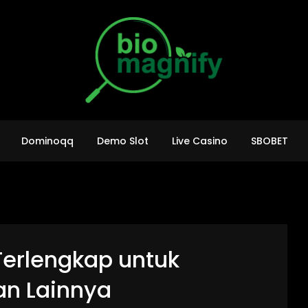
gen Slot Gacor Setiap Hari
 setiap hari. Ikuti tips dan trik yang efektif untuk men
Dominoqq
Demo Slot
Live Casino
SBOBET
erlengkap untuk
an Lainnya