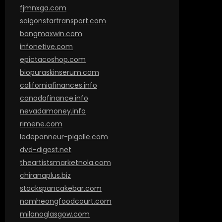
fjmnxga.com
saigonstartransport.com
bangmaxwin.com
infonetive.com
epictacoshop.com
biopuraskinserum.com
californiafinances.info
canadafinance.info
nevadamoney.info
rimene.com
ledepanneur-pigalle.com
dvd-digest.net
theartistsmarketnola.com
chiranaplus.biz
stackspancakebar.com
namheongfoodcourt.com
milanoglasgow.com