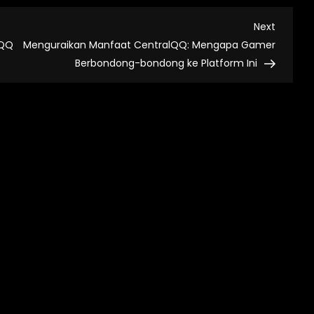
Next
Next
Post
aQQ
Menguraikan Manfaat CentralQQ: Mengapa Gamer
Berbondong-bondong ke Platform Ini