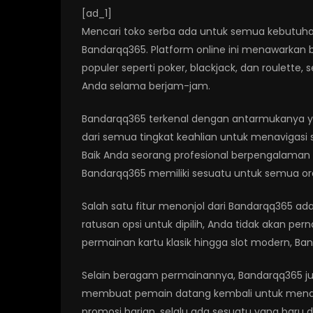
[ad_1]
Mencari toko serba ada untuk semua kebutuhan 
Bandarqq365. Platform online ini menawarkan
populer seperti poker, blackjack, dan roulette
Anda selama berjam-jam.
Bandarqq365 terkenal dengan antarmukanya
dari semua tingkat keahlian untuk menavigas
Baik Anda seorang profesional berpengalaman
Bandarqq365 memiliki sesuatu untuk semua or
Salah satu fitur menonjol dari Bandarqq365 
ratusan opsi untuk dipilih, Anda tidak akan pe
permainan kartu klasik hingga slot modern, B
Selain beragam permainannya, Bandarqq365 j
membuat pemain datang kembali untuk menda
promosi harian, selalu ada sesuatu yang baru