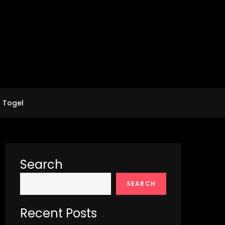
ingkatkan peluang kemenangan Anda dan raih jackpot.
Togel
Search
SEARCH
Recent Posts