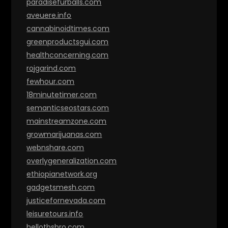
paradisefurballs.com
aveuere.info
cannabinoidtimes.com
greenproductsgui.com
healthconcerning.com
rojgarind.com
fewhour.com
18minutetimer.com
semanticseostars.com
mainstreamzone.com
growmarijuanas.com
webnshare.com
overlygeneralization.com
ethiopianetwork.org
gadgetsmesh.com
justicefornevada.com
leisuretours.info
hellotbsbro.com