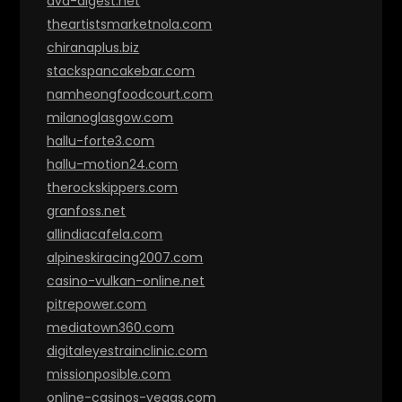
dvd-digest.net
theartistsmarketnola.com
chiranaplus.biz
stackspancakebar.com
namheongfoodcourt.com
milanoglasgow.com
hallu-forte3.com
hallu-motion24.com
therockskippers.com
granfoss.net
allindiacafela.com
alpineskiracing2007.com
casino-vulkan-online.net
pitrepower.com
mediatown360.com
digitaleyestrainclinic.com
missionposible.com
online-casinos-vegas.com