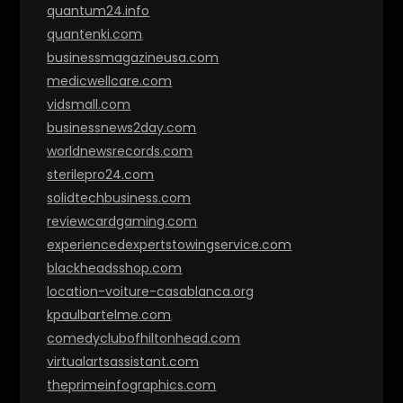
quantum24.info
quantenki.com
businessmagazineusa.com
medicwellcare.com
vidsmall.com
businessnews2day.com
worldnewsrecords.com
sterilepro24.com
solidtechbusiness.com
reviewcardgaming.com
experiencedexpertstowingservice.com
blackheadsshop.com
location-voiture-casablanca.org
kpaulbartelme.com
comedyclubofhiltonhead.com
virtualartsassistant.com
theprimeinfographics.com