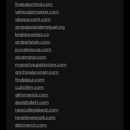
thebalochhal.com
vehicularmaster.com
vibesaccent.com
ampajavierdemiguel.org
brainboosters.co
amberlately.com
joycebriscoe.com
aicarmina.com
mypartysupplystore.com
annforwisconsin.com
findjaipur.com
cultofjim.com
glimmerick.com
davidfollett.com
newcollegebeat.com
reverbnewyork.com
skinmerch.com