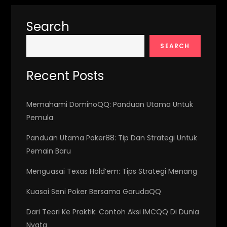
t
n
Search
a
SEARCH
v
Recent Posts
i
Memahami DominoQQ: Panduan Utama Untuk
g
Pemula
a
Panduan Utama Poker88: Tip Dan Strategi Untuk
Pemain Baru
t
Menguasai Texas Hold’em: Tips Strategi Menang
i
Kuasai Seni Poker Bersama GarudaQQ
o
Dari Teori Ke Praktik: Contoh Aksi IMCQQ Di Dunia
Nyata