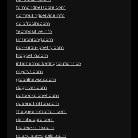
farmandpetscare.com
computingservice.info
caiofracini.com
techpositive.info
unseonrang.com
pak-urdu-poetry.com
blogcetra.com
internetmarketingsolutions.co
ollystvs.com
globalnewscx.com
dogslives.com
pdfbookplanet.com
queenofrattan.com
thequeenofrattan.com
denohubpro.com
blades-knife.com
one-piece-spoiler.com