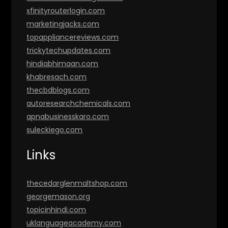
xfinityrouterlogin.com
marketingjacks.com
topappliancereviews.com
trickytechupdates.com
hindiabhimaan.com
khabresach.com
thecbdblogs.com
autoresearchchemicals.com
apnabusinesskaro.com
suleckiego.com
Links
thecedarglenmaltshop.com
georgemason.org
topicinhindi.com
uklanguageacademy.com