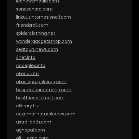
lebnewsmedia.com
sonosonora.com
linkuusinternasional1.com
friendsroll.com
spiderclothing.net
wondergadgetsshop.com
seatgurunews.com
3net.info
codeplex.info
okena.info
akunidpropokerqq.com
bespokecardetailing.com
bestfriendscredit.com
elibrary.biz
eczema-naturalcures.com
astro-bath.com
aghapal.com
altu-expo.com