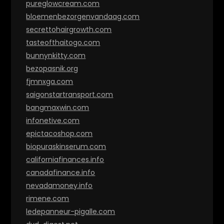
pureglowcream.com
bloemenbezorgenvandaag.com
secrettohairgrowth.com
tasteofthaitogo.com
bunnynkitty.com
bezopasnik.org
fjmnxga.com
saigonstartransport.com
bangmaxwin.com
infonetive.com
epictacoshop.com
biopuraskinserum.com
californiafinances.info
canadafinance.info
nevadamoney.info
rimene.com
ledepanneur-pigalle.com