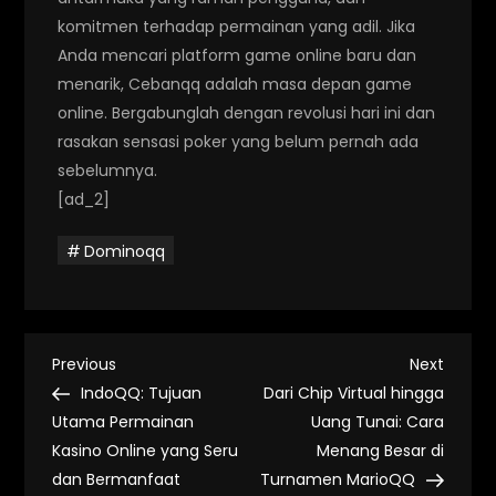
komitmen terhadap permainan yang adil. Jika
Anda mencari platform game online baru dan
menarik, Cebanqq adalah masa depan game
online. Bergabunglah dengan revolusi hari ini dan
rasakan sensasi poker yang belum pernah ada
sebelumnya.
[ad_2]
Dominoqq
P
Previous
Next
Previous
Next
Post
Post
IndoQQ: Tujuan
Dari Chip Virtual hingga
o
Utama Permainan
Uang Tunai: Cara
Kasino Online yang Seru
Menang Besar di
s
dan Bermanfaat
Turnamen MarioQQ