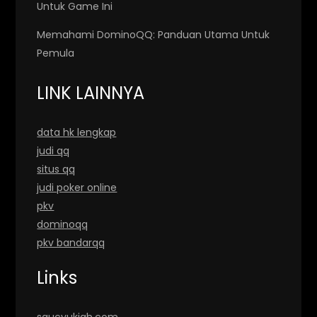
o
Untuk Game Ini
n
Memahami DominoQQ: Panduan Utama Untuk
Pemula
LINK LAINNYA
data hk lengkap
judi qq
situs qq
judi poker online
pkv
dominoqq
pkv bandarqq
Links
saucyukiah.com