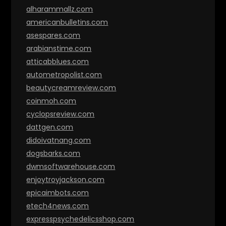
alharammallz.com
americanbulletins.com
asespares.com
arabianstime.com
atticabblues.com
autometropolist.com
beautycreamreview.com
coinmoh.com
cyclopsreview.com
dattgen.com
didoivatnang.com
dogsbarks.com
dwmsoftwarehouse.com
enjoytroyjackson.com
epicaimbots.com
etech4news.com
expresspsychedelicsshop.com