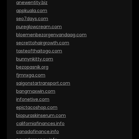
anewentity.biz
appkuala.com
seo7days.com
pureglowcream.com
bloemenbezorgenvandaag.com
secrettohairgrowth.com
tasteofthaitogo.com
bunnynkitty.com
bezopasnik.org
fjmnxga.com
saigonstartransport.com
bangmaxwin.com
infonetive.com
epictacoshop.com
biopuraskinserum.com
californiafinances.info
canadafinance.info