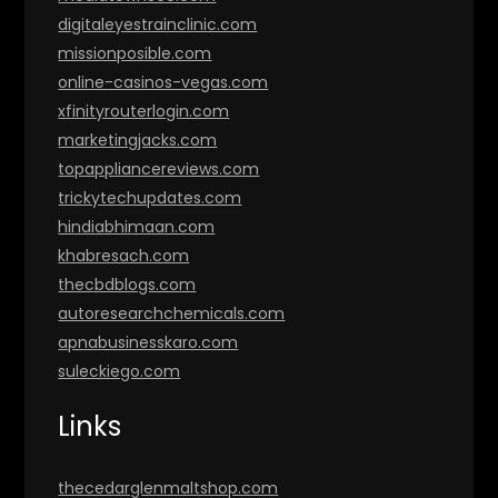
digitaleyestrainclinic.com
missionposible.com
online-casinos-vegas.com
xfinityrouterlogin.com
marketingjacks.com
topappliancereviews.com
trickytechupdates.com
hindiabhimaan.com
khabresach.com
thecbdblogs.com
autoresearchchemicals.com
apnabusinesskaro.com
suleckiego.com
Links
thecedarglenmaltshop.com