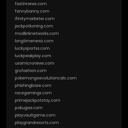
fastinnews.com
fannybanny.com
ifinitymarketer.com
jackpotkoning.com
modlinknetworks.com
longtimenewz.com
luckysportss.com
luckpeakplay.com
usamicronews.com
grofashion.com
pokemongoevolutioncalc.com
phishingbase.com
racegamings.com
primejackpotstay.com
pokugaa.com
playvaultgame.com
playgrandresorts.com