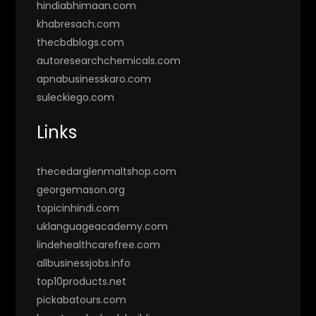
hindiabhimaan.com
khabresach.com
thecbdblogs.com
autoresearchchemicals.com
apnabusinesskaro.com
suleckiego.com
Links
thecedarglenmaltshop.com
georgemason.org
topicinhindi.com
uklanguageacademy.com
lindehealthcarefree.com
allbusinessjobs.info
top10products.net
pickabatours.com