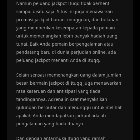
Namun peluang jackpot Ituqq tidak berhenti
sampai disitu saja. Situs ini juga menawarkan
promosi jackpot harian, mingguan, dan bulanan
yang memberikan kesempatan kepada pemain
untuk memenangkan lebih banyak hadiah uang
tunai. Baik Anda pemain berpengalaman atau
pendatang baru di dunia perjudian online, ada
peluang jackpot menanti Anda di Ituqq.
Selain sensasi memenangkan uang dalam jumlah
besar, bermain jackpot di Ituqq juga menawarkan
rasa keseruan dan antisipasi yang tiada
tandingannya. Adrenalin saat menyaksikan
gulungan berputar dan menunggu untuk melihat
apakah Anda mendapatkan jackpot adalah
pengalaman yang tiada duanya.
Dan dengan antarmuka Ituqq yang ramah