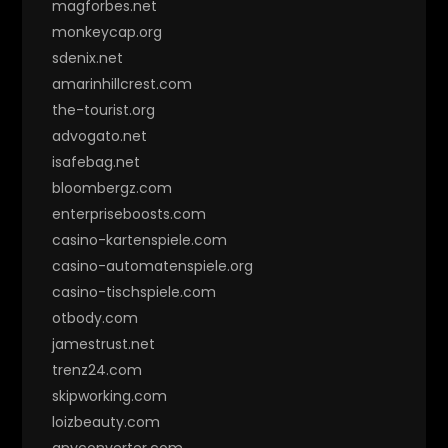
magforbes.net
monkeycap.org
sdenix.net
amarinhillcrest.com
the-tourist.org
advogato.net
isafebag.net
bloombergz.com
enterpriseboosts.com
casino-kartenspiele.com
casino-automatenspiele.org
casino-tischspiele.com
otbody.com
jamestrust.net
trenz24.com
skipworking.com
loizbeauty.com
anyconverter.com