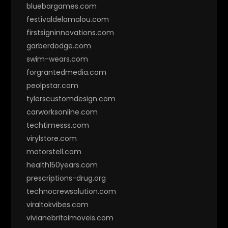
bluebargames.com
festivaldelamalou.com
firstsigninnovations.com
garberdodge.com
swim-wears.com
forgrantedmedia.com
peolpstar.com
tylerscustomdesign.com
carworksonline.com
techtimesss.com
virylstore.com
motorstell.com
health150years.com
prescriptions-drug.org
technocrewsolution.com
viraltokvibes.com
vivianebritoimoveis.com