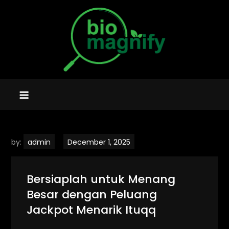
Skip
to
content
Cara Mudah Menang di Agen Slot
Pelajari cara mudah menang di agen slot gacor setiap
Gacor Setiap Hari
hari. Ikuti tips dan trik yang efektif untuk
meningkatkan peluang kemenangan Anda dan raih
jackpot.
by:
admin
Bersiaplah untuk Menang
Besar dengan Peluang
Jackpot Menarik Ituqq