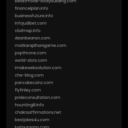
beastmode-bodybuilding.com
financelplan.info
businessfuture.info
infojudibet.com
cbdmap.info
deanbeanxn.com
matkarajdhanigame.com
popthrone.com
world-slots.com
imakewebsolution.com
che-blog.com
pancakecoinz.com
flyfinley.com
prideconsultation.com
hountinglil.info
chakraaffirmations.net
bestjokes4u.com
lustgurgaon.com