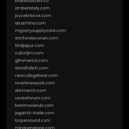
brainboosters.co
amberlately.com
joycebriscoe.com
aicarmina.com
mypartysupplystore.com
annforwisconsin.com
findjaipur.com
cultofjim.com
glimmerick.com
davidfollett.com
newcollegebeat.com
reverbnewyork.com
skinmerch.com
usvisaforum.com
bestmovierulz.com
jagalchi-trade.com
loopersound.com
minapenelope.com