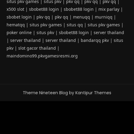
situs pkv games
|
situs pkv
|
pkv qq
|
pkv qq
|
pkv qq
|
x500 slot
|
sbobet88 login
|
sbobet88 login
|
mix parlay
|
sbobet login
|
pkv qq
|
pkv qq
|
menuqq
|
murniqq
|
hematqq
|
situs pkv games
|
situs qq
|
situs pkv games
|
poker online
|
situs pkv
|
sbobet88 login
|
server thailand
|
server thailand
|
server thailand
|
bandarqq pkv
|
situs
pkv
|
slot gacor thailand
|
maindomino99.pkvgamesresmi.org
Theme Nineteen Blog by
Kantipur Themes