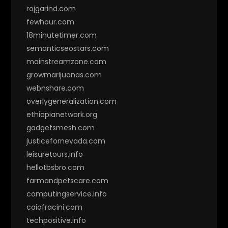
rojgarind.com
fewhour.com
18minutetimer.com
semanticseostars.com
mainstreamzone.com
growmarijuanas.com
webnshare.com
overlygeneralization.com
ethiopianetwork.org
gadgetsmesh.com
justicefornevada.com
leisuretours.info
hellotbsbro.com
farmandpetscare.com
computingservice.info
caiofracini.com
techpositive.info