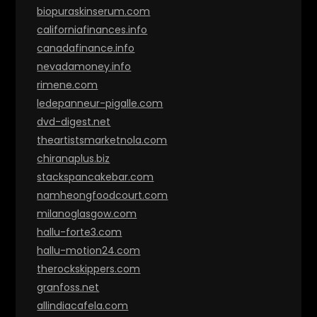
biopuraskinserum.com
californiafinances.info
canadafinance.info
nevadamoney.info
rimene.com
ledepanneur-pigalle.com
dvd-digest.net
theartistsmarketnola.com
chiranaplus.biz
stackspancakebar.com
namheongfoodcourt.com
milanoglasgow.com
hallu-forte3.com
hallu-motion24.com
therockskippers.com
granfoss.net
allindiacafela.com