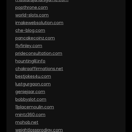
popthrone.com
world-slots.com
imakewebsolution.com
che-blog.com
pancakecoinz.com
flyfinley.com
prideconsultation.com
hountinglil.info
chakraaffirmations.net
bestjokes4u.com
lustgurgaon.com
geniejaar.com
bobbyslot.com
11placemoulin.com
mintz360.com
mohob.net
weightlossprodigy.com