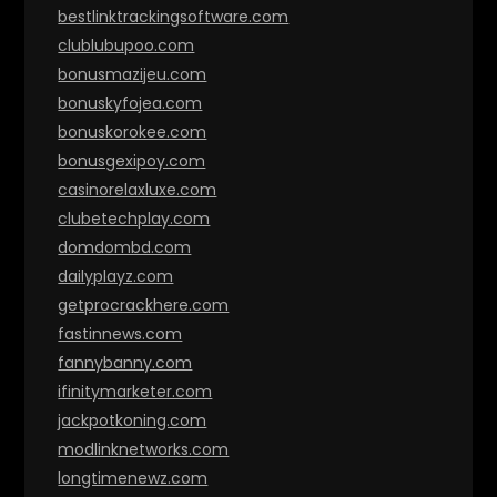
bestlinktrackingsoftware.com
clublubupoo.com
bonusmazijeu.com
bonuskyfojea.com
bonuskorokee.com
bonusgexipoy.com
casinorelaxluxe.com
clubetechplay.com
domdombd.com
dailyplayz.com
getprocrackhere.com
fastinnews.com
fannybanny.com
ifinitymarketer.com
jackpotkoning.com
modlinknetworks.com
longtimenewz.com