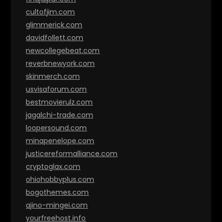
cultofjim.com
glimmerick.com
davidfollett.com
newcollegebeat.com
reverbnewyork.com
skinmerch.com
usvisaforum.com
bestmovierulz.com
jagalchi-trade.com
loopersound.com
minapenelope.com
justicereformalliance.com
cryptoglax.com
ohiohobbyplus.com
bogothemes.com
ajino-mingei.com
yourfreehost.info