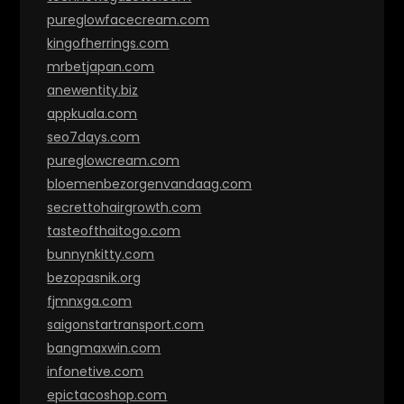
pureglowfacecream.com
kingofherrings.com
mrbetjapan.com
anewentity.biz
appkuala.com
seo7days.com
pureglowcream.com
bloemenbezorgenvandaag.com
secrettohairgrowth.com
tasteofthaitogo.com
bunnynkitty.com
bezopasnik.org
fjmnxga.com
saigonstartransport.com
bangmaxwin.com
infonetive.com
epictacoshop.com