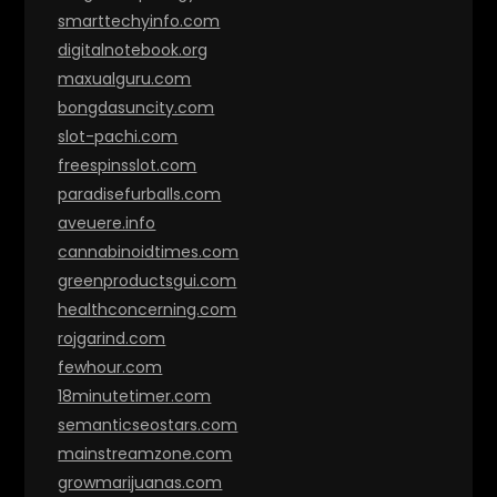
smarttechyinfo.com
digitalnotebook.org
maxualguru.com
bongdasuncity.com
slot-pachi.com
freespinsslot.com
paradisefurballs.com
aveuere.info
cannabinoidtimes.com
greenproductsgui.com
healthconcerning.com
rojgarind.com
fewhour.com
18minutetimer.com
semanticseostars.com
mainstreamzone.com
growmarijuanas.com