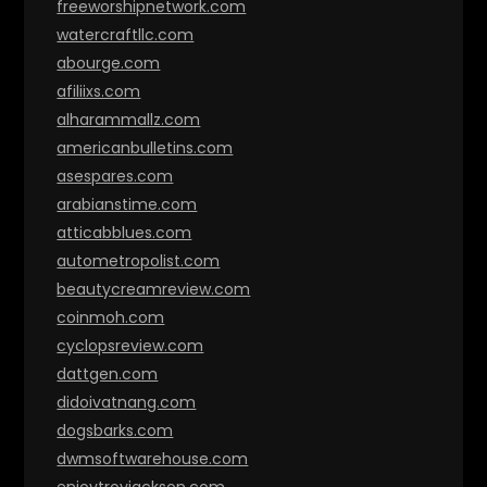
freeworshipnetwork.com
watercraftllc.com
abourge.com
afiliixs.com
alharammallz.com
americanbulletins.com
asespares.com
arabianstime.com
atticabblues.com
autometropolist.com
beautycreamreview.com
coinmoh.com
cyclopsreview.com
dattgen.com
didoivatnang.com
dogsbarks.com
dwmsoftwarehouse.com
enjoytroyjackson.com