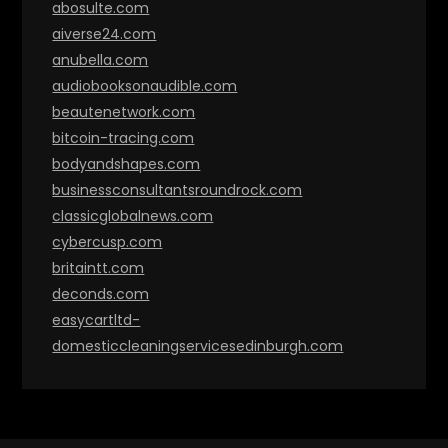
abosulte.com
aiverse24.com
anubella.com
audiobooksonaudible.com
beautenetwork.com
bitcoin-tracing.com
bodyandshapes.com
businessconsultantsroundrock.com
classicglobalnews.com
cybercusp.com
britaintt.com
deconds.com
easycartltd-
domesticcleaningservicesedinburgh.com