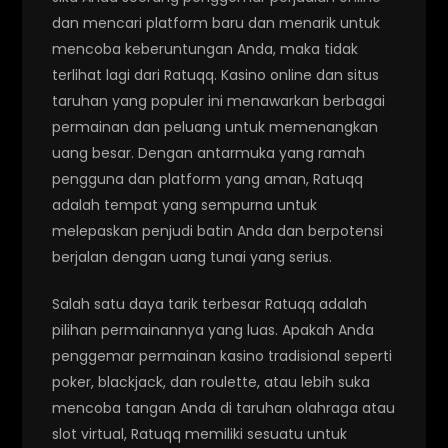
dan mencari platform baru dan menarik untuk
mencoba keberuntungan Anda, maka tidak
terlihat lagi dari Ratuqq. Kasino online dan situs
taruhan yang populer ini menawarkan berbagai
permainan dan peluang untuk memenangkan
uang besar. Dengan antarmuka yang ramah
pengguna dan platform yang aman, Ratuqq
adalah tempat yang sempurna untuk
melepaskan penjudi batin Anda dan berpotensi
berjalan dengan uang tunai yang serius.
Salah satu daya tarik terbesar Ratuqq adalah
pilihan permainannya yang luas. Apakah Anda
penggemar permainan kasino tradisional seperti
poker, blackjack, dan roulette, atau lebih suka
mencoba tangan Anda di taruhan olahraga atau
slot virtual, Ratuqq memiliki sesuatu untuk