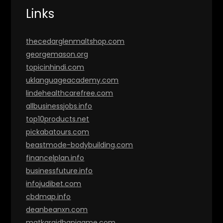
Links
thecedarglenmaltshop.com
georgemason.org
topicinhindi.com
uklanguageacademy.com
lindehealthcarefree.com
allbusinessjobs.info
top10products.net
pickabatours.com
beastmode-bodybuilding.com
financelplan.info
businessfuture.info
infojudibet.com
cbdmap.info
deanbeanxn.com
matkarajdhanigame.com