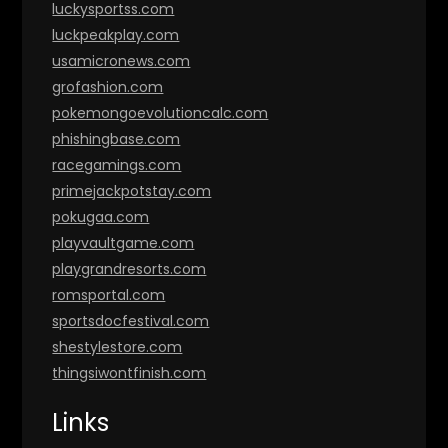
luckysportss.com
luckpeakplay.com
usamicronews.com
grofashion.com
pokemongoevolutioncalc.com
phishingbase.com
racegamings.com
primejackpotstay.com
pokugaa.com
playvaultgame.com
playgrandresorts.com
romsportal.com
sportsdocfestival.com
shestylestore.com
thingsiwontfinish.com
Links