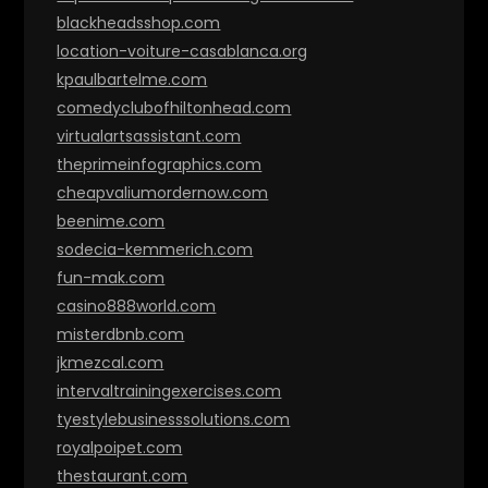
blackheadsshop.com
location-voiture-casablanca.org
kpaulbartelme.com
comedyclubofhiltonhead.com
virtualartsassistant.com
theprimeinfographics.com
cheapvaliumordernow.com
beenime.com
sodecia-kemmerich.com
fun-mak.com
casino888world.com
misterdbnb.com
jkmezcal.com
intervaltrainingexercises.com
tyestylebusinesssolutions.com
royalpoipet.com
thestaurant.com