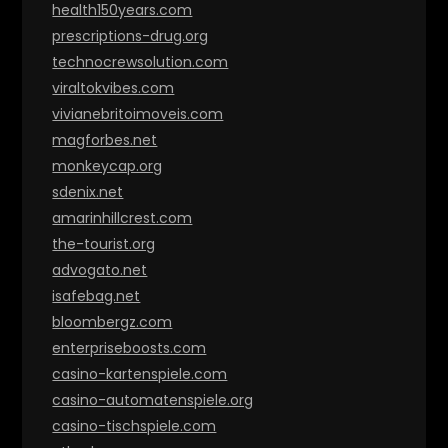
health150years.com
prescriptions-drug.org
technocrewsolution.com
viraltokvibes.com
vivianebritoimoveis.com
magforbes.net
monkeycap.org
sdenix.net
amarinhillcrest.com
the-tourist.org
advogato.net
isafebag.net
bloombergz.com
enterpriseboosts.com
casino-kartenspiele.com
casino-automatenspiele.org
casino-tischspiele.com