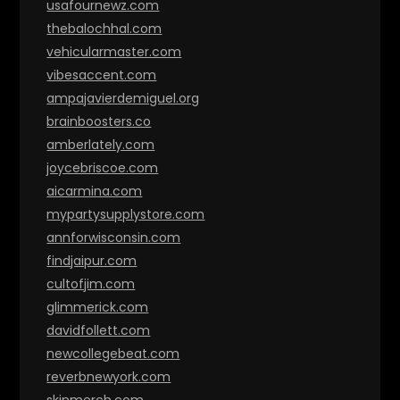
usafournewz.com
thebalochhal.com
vehicularmaster.com
vibesaccent.com
ampajavierdemiguel.org
brainboosters.co
amberlately.com
joycebriscoe.com
aicarmina.com
mypartysupplystore.com
annforwisconsin.com
findjaipur.com
cultofjim.com
glimmerick.com
davidfollett.com
newcollegebeat.com
reverbnewyork.com
skinmerch.com