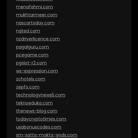
menafahmi.com
mukhtarmeer.com
nascartoday.com
nqted.com
nzdriverlicence.com
pagalguru.com
pcegame.com
pgslot-r2.com
ws-expression.com
zchotels.com
zepfo.com
technologynews5.com
teknoeduka.com
thenews-blog.com
todaycryptotimes.com
usabonuscodes.com
sm-satta-makta-gods.com