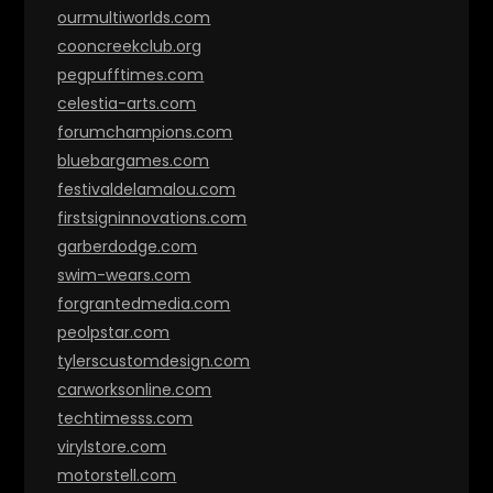
ourmultiworlds.com
cooncreekclub.org
pegpufftimes.com
celestia-arts.com
forumchampions.com
bluebargames.com
festivaldelamalou.com
firstsigninnovations.com
garberdodge.com
swim-wears.com
forgrantedmedia.com
peolpstar.com
tylerscustomdesign.com
carworksonline.com
techtimesss.com
virylstore.com
motorstell.com