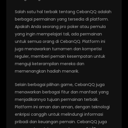
Salah satu hal terbaik tentang CebanQQ adalah
berbagai permainan yang tersedia di platform.
Apakah Anda seorang pro poker atau pemula
yang ingin mempelajari tali, ada permainan
untuk semua orang di CebanQQ. Platform ini
juga menawarkan turnamen dan kompetisi
reguler, memberi pemain kesempatan untuk
menguji keterampilan mereka dan
memenangkan hadiah menarik.
Selain berbagai pilihan game, CebanQQ juga
menawarkan berbagai fitur dan manfaat yang
menjadikannya tujuan permainan terbaik.
Platform ini aman dan aman, dengan teknologi
enkripsi canggih untuk melindungi informasi
pribadi dan keuangan pemain. CebanQQ juga