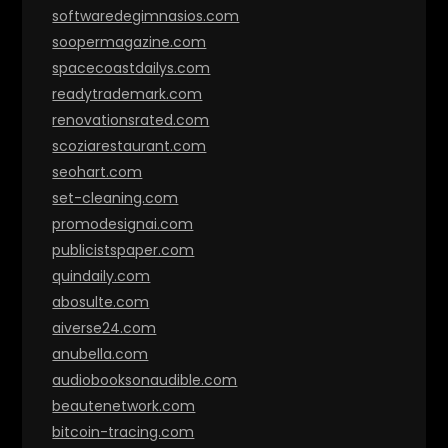
softwaredegimnasios.com
soopermagazine.com
spacecoastdailys.com
readytrademark.com
renovationsrated.com
scoziarestaurant.com
seohart.com
set-cleaning.com
promodesignai.com
publicistspaper.com
quindaily.com
abosulte.com
aiverse24.com
anubella.com
audiobooksonaudible.com
beautenetwork.com
bitcoin-tracing.com