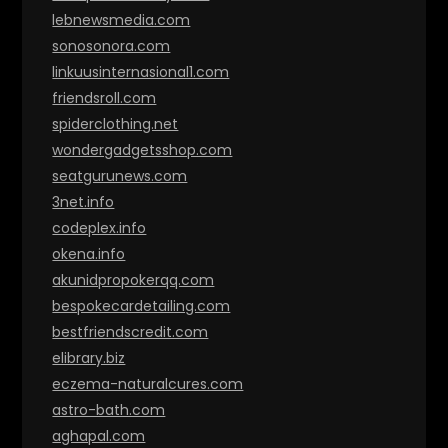
lebnewsmedia.com
sonosonora.com
linkuusinternasional1.com
friendsroll.com
spiderclothing.net
wondergadgetsshop.com
seatgurunews.com
3net.info
codeplex.info
okena.info
akunidpropokerqq.com
bespokecardetailing.com
bestfriendscredit.com
elibrary.biz
eczema-naturalcures.com
astro-bath.com
aghapal.com