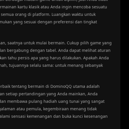
mainan kartu klasik atau Anda ingin mencoba sesuatu
 semua orang di platform. Luangkan waktu untuk
ukan yang sesuai dengan preferensi dan tingkat
an, saatnya untuk mulai bermain. Cukup pilih game yang
dan bergabung dengan tabel. Anda dapat melihat aturan
akan tahu persis apa yang harus dilakukan. Apakah Anda
ah, tujuannya selalu sama: untuk menang sebanyak
 terbaik tentang bermain di DominoQQ utama adalah
an setiap pertandingan yang Anda mainkan, Anda
 dan membawa pulang hadiah uang tunai yang sangat
ngalaman atau pemula, kegembiraan menang tidak
galami sensasi kemenangan dan buka kunci kesenangan