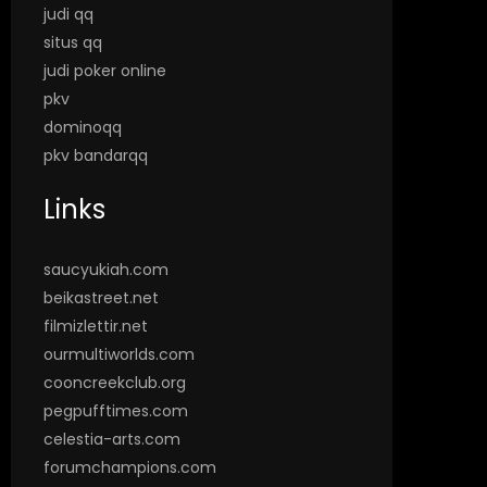
judi qq
situs qq
judi poker online
pkv
dominoqq
pkv bandarqq
Links
saucyukiah.com
beikastreet.net
filmizlettir.net
ourmultiworlds.com
cooncreekclub.org
pegpufftimes.com
celestia-arts.com
forumchampions.com