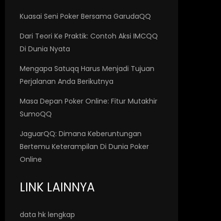
Kuasai Seni Poker Bersama GarudaQQ
Dari Teori Ke Praktik: Contoh Aksi IMCQQ
Di Dunia Nyata
Mengapa Satuqq Harus Menjadi Tujuan
Perjalanan Anda Berikutnya
Masa Depan Poker Online: Fitur Mutakhir
SumoQQ
JaguarQQ: Dimana Keberuntungan
Bertemu Keterampilan Di Dunia Poker
Online
LINK LAINNYA
data hk lengkap