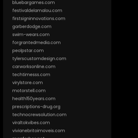
bluebargames.com
festivaldelamalou.com
firstsigninnovations.com
garberdodge.com
swim-wears.com
forgrantedmedia.com
peolpstar.com
tylerscustomdesign.com
carworksonline.com
techtimesss.com
virylstore.com
motorstell.com
health150years.com
prescriptions-drug.org
technocrewsolution.com
viraltokvibes.com
vivianebritoimoveis.com