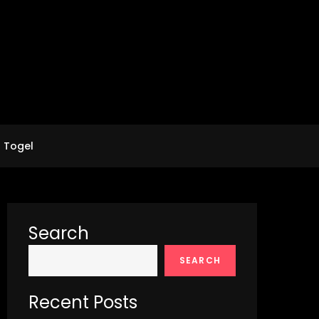
ingkatkan peluang kemenangan Anda dan raih jackpot.
Togel
Search
SEARCH
Recent Posts