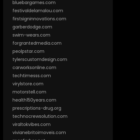
bluebargames.com
festivaldelamalou.com
firstsigninnovations.com
garberdodge.com
swim-wears.com
forgrantedmedia.com
peolpstar.com
tylerscustomdesign.com
carworksonline.com
techtimesss.com
virylstore.com
motorstell.com
health150years.com
prescriptions-drug.org
technocrewsolution.com
viraltokvibes.com
vivianebritoimoveis.com