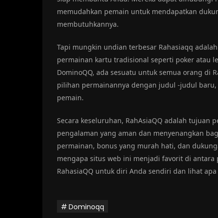
memudahkan pemain untuk mendapatkan dukun
membutuhkannya.
Tapi mungkin undian terbesar Rahasiaqq adala
permainan kartu tradisional seperti poker atau le
DominoQQ, ada sesuatu untuk semua orang di Ra
pilihan permainannya dengan judul -judul baru,
pemain.
Secara keseluruhan, RahAsiaQQ adalah tujuan 
pengalaman yang aman dan menyenangkan bagi 
permainan, bonus yang murah hati, dan dukung
mengapa situs web ini menjadi favorit di antar
RahasiaQQ untuk diri Anda sendiri dan lihat apa 
Dominoqq