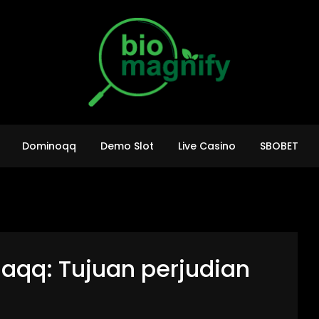
gen Slot Gacor Setiap Hari
 setiap hari. Ikuti tips dan trik yang efektif untuk men
Dominoqq
Demo Slot
Live Casino
SBOBET
aqq: Tujuan perjudian