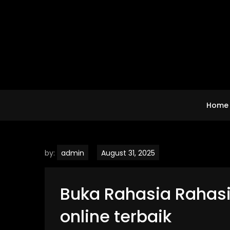
Skip
to
content
Cara Mudah Menang di A
Pelajari cara mudah menang di agen slot gacor
Home
by:
admin
Buka Rahasia Rahasi
online terbaik