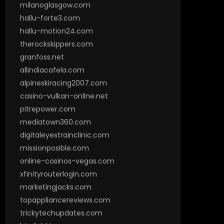
milanoglasgow.com
hallu-forte3.com
hallu-motion24.com
therockskippers.com
granfoss.net
allindiacafela.com
alpineskiracing2007.com
casino-vulkan-online.net
pitrepower.com
mediatown360.com
digitaleyestrainclinic.com
missionposible.com
online-casinos-vegas.com
xfinityrouterlogin.com
marketingjacks.com
topappliancereviews.com
trickytechupdates.com