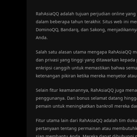
RahAsiaQQ adalah tujuan perjudian online yang
dalam beberapa tahun terakhir. Situs web ini 
DominoQQ, Bandarq, dan Sakong, menjadikannya
Anda.
Salah satu alasan utama mengapa RahAsiaQQ me
dan privasi yang tinggi yang ditawarkan kepad
enkripsi canggih untuk memastikan bahwa sem
ketenangan pikiran ketika mereka menyetor atau
Selain fitur keamanannya, RahAsiaQQ juga men
penggunanya. Dari bonus selamat datang hingg
pemain untuk meningkatkan bankroll mereka da
Fitur utama lain dari RahAsiaQQ adalah tim du
pertanyaan tentang permainan atau membutuhka
siap membantu Anda. Mereka dapat dihubungi me