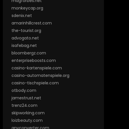
magforbes.net
monkeycap.org
sdenix.net
amarinhillcrest.com
the-tourist.org
advogato.net
isafebag.net
bloombergz.com
enterpriseboosts.com
casino-kartenspiele.com
casino-automatenspiele.org
casino-tischspiele.com
otbody.com
jamestrust.net
trenz24.com
skipworking.com
loizbeauty.com
anyconverter.com