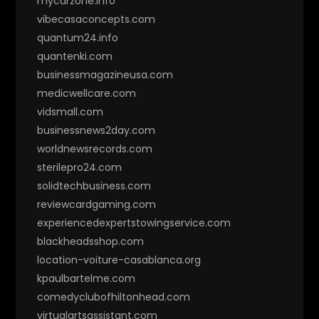
mycarzone.info
vibecasaconcepts.com
quantum24.info
quantenki.com
businessmagazineusa.com
medicwellcare.com
vidsmall.com
businessnews2day.com
worldnewsrecords.com
sterilepro24.com
solidtechbusiness.com
reviewcardgaming.com
experiencedexpertstowingservice.com
blackheadsshop.com
location-voiture-casablanca.org
kpaulbartelme.com
comedyclubofhiltonhead.com
virtualartsassistant.com