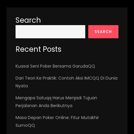
n
a
Search
v
SEARCH
i
Recent Posts
g
Kuasai Seni Poker Bersama GarudaQQ
a
Dari Teori Ke Praktik: Contoh Aksi IMCQQ Di Dunia
t
Nyata
Mengapa Satuqq Harus Menjadi Tujuan
i
Perjalanan Anda Berikutnya
o
Masa Depan Poker Online: Fitur Mutakhir
SumoQQ
n