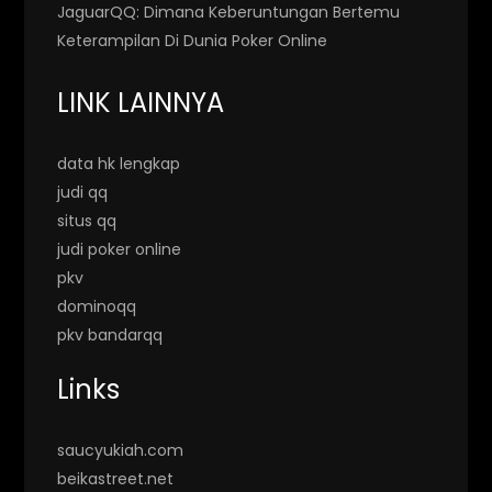
JaguarQQ: Dimana Keberuntungan Bertemu
Keterampilan Di Dunia Poker Online
LINK LAINNYA
data hk lengkap
judi qq
situs qq
judi poker online
pkv
dominoqq
pkv bandarqq
Links
saucyukiah.com
beikastreet.net