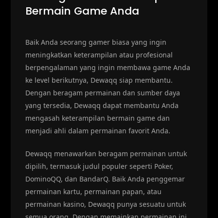
Bermain Game Anda
Baik Anda seorang gamer biasa yang ingin
meningkatkan keterampilan atau profesional
berpengalaman yang ingin membawa game Anda
ke level berikutnya, Dewaqq siap membantu.
Dengan beragam permainan dan sumber daya
yang tersedia, Dewaqq dapat membantu Anda
mengasah keterampilan bermain game dan
menjadi ahli dalam permainan favorit Anda.
Dewaqq menawarkan beragam permainan untuk
dipilih, termasuk judul populer seperti Poker,
DominoQQ, dan BandarQ. Baik Anda penggemar
permainan kartu, permainan papan, atau
permainan kasino, Dewaqq punya sesuatu untuk
semua orang. Dengan memainkan permainan ini