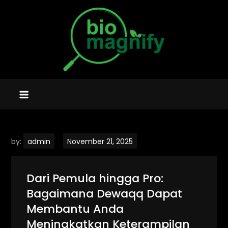
Skip
to
content
Cara Mudah Menang di Agen Slot
Pelajari cara mudah menang di agen slot gacor setiap
Gacor Setiap Hari
hari. Ikuti tips dan trik yang efektif untuk
meningkatkan peluang kemenangan Anda dan raih
jackpot.
by:
admin
Dari Pemula hingga Pro:
Bagaimana Dewaqq Dapat
Membantu Anda
Meningkatkan Keterampilan