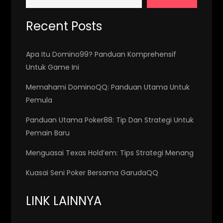
a
v
Recent Posts
i
Apa Itu Domino99? Panduan Komprehensif
g
Untuk Game Ini
a
Memahami DominoQQ: Panduan Utama Untuk
Pemula
t
Panduan Utama Poker88: Tip Dan Strategi Untuk
Pemain Baru
i
Menguasai Texas Hold’em: Tips Strategi Menang
o
Kuasai Seni Poker Bersama GarudaQQ
n
LINK LAINNYA