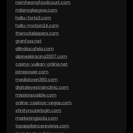
namheongfoodcourt.com
milanoglasgow.com
hallu-forte3.com
hallu-motion24.com
therockskippers.com
granfoss.net
allindiacafela.com
alpineskiracing2007.com
casino-vulkan-online.net
pitrepower.com
mediatown360.com
digitaleyestrainclinic.com
missionposible.com
online-casinos-vegas.com
xfinityrouterlogin.com
marketingjacks.com
topappliancereviews.com