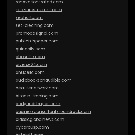
renovationsrated.com
scoziarestaurant.com
seohart.com
set-cleaning.com
promodesignai.com
publicistspaper.com
quindaily.com
abosulte.com
aiverse24.com
anubella.com
audiobooksonaudible.com
beautenetwork.com
bitcoin-tracing.com
bodyandshapes.com
businessconsultantsroundrock.com
classicglobalnews.com
cybercusp.com
britaintt.com