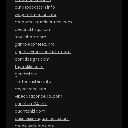
autospeedsters.info
wagerchampion.info
monomousumicontest.com
deadricklingo.com
skyglobefx.com
gamblespherex.info
agentur-ramsenthaler.com
eomdesigns.com
triptrekker.info
gendxxi.net
motomasters.info
mycarzone.info
vibecasaconcepts.com
quantum24.info
quantenki.com
businessmagazineusa.com
medicwellcare.com