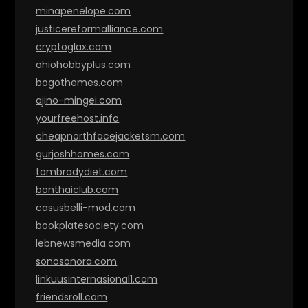
minapenelope.com
justicereformalliance.com
cryptoglax.com
ohiohobbyplus.com
bogothemes.com
ajino-mingei.com
yourfreehost.info
cheapnorthfacejacketsm.com
gurjoshhomes.com
tombradydiet.com
bonthaiclub.com
casusbelli-mod.com
bookplatesociety.com
lebnewsmedia.com
sonosonora.com
linkuusinternasional1.com
friendsroll.com