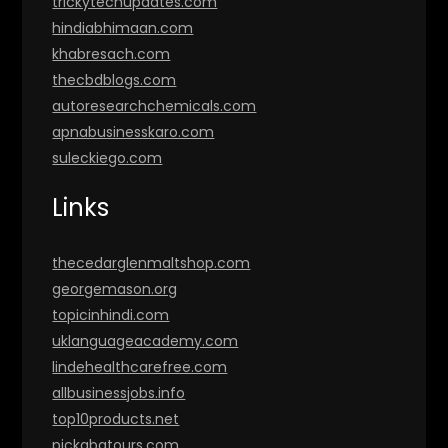
trickytechupdates.com
hindiabhimaan.com
khabresach.com
thecbdblogs.com
autoresearchchemicals.com
apnabusinesskaro.com
suleckiego.com
Links
thecedarglenmaltshop.com
georgemason.org
topicinhindi.com
uklanguageacademy.com
lindehealthcarefree.com
allbusinessjobs.info
top10products.net
pickabatours.com