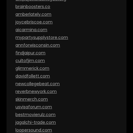
brainboosters.co
amberlately.com
joycebriscoe.com
aicarmina.com
mypartysupplystore.com
annforwisconsin.com
findjaipur.com
cultofjim.com
glimmerick.com
davidfollett.com
newcollegebeat.com
reverbnewyork.com
skinmerch.com
usvisaforum.com
bestmovierulz.com
jagalchi-trade.com
loopersound.com