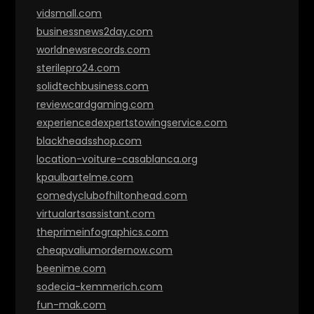
vidsmall.com
businessnews2day.com
worldnewsrecords.com
sterilepro24.com
solidtechbusiness.com
reviewcardgaming.com
experiencedexpertstowingservice.com
blackheadsshop.com
location-voiture-casablanca.org
kpaulbartelme.com
comedyclubofhiltonhead.com
virtualartsassistant.com
theprimeinfographics.com
cheapvaliumordernow.com
beenime.com
sodecia-kemmerich.com
fun-mak.com