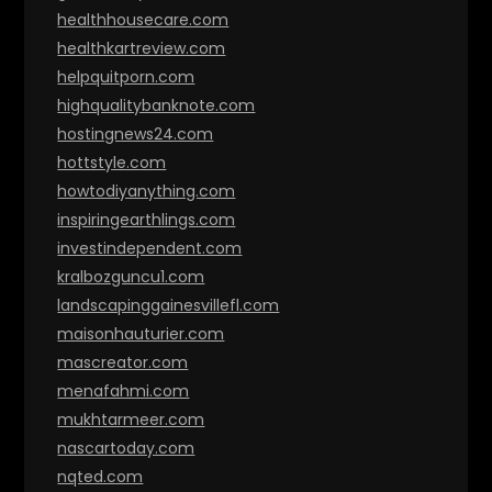
healthhousecare.com
healthkartreview.com
helpquitporn.com
highqualitybanknote.com
hostingnews24.com
hottstyle.com
howtodiyanything.com
inspiringearthlings.com
investindependent.com
kralbozguncu1.com
landscapinggainesvillefl.com
maisonhauturier.com
mascreator.com
menafahmi.com
mukhtarmeer.com
nascartoday.com
nqted.com