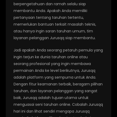
berpengetahuan dan ramah selalu siap
membantu Anda. Apakah Anda memiliki
pertanyaan tentang taruhan tertentu,
memerlukan bantuan terkait masalah teknis,
atau hanya ingin saran taruhan umum, tim
layanan pelanggan Jurusqq siap membantu.
Jadi apakah Anda seorang petaruh pemula yang
ingin terjun ke dunia taruhan online atau
seorang profesional yang ingin membawa
permainan Anda ke level berikutnya, Jurusqq
adalah platform yang sempurna untuk Anda.
Dengan fitur keamanan terbaik, beragam pilihan
taruhan, dan layanan pelanggan yang sangat
baik, Jurusqq adalah tujuan utama untuk
menguasai seni taruhan online. Cobalah Jurusqq
hari ini dan lihat sendiri mengapa Jurusqq