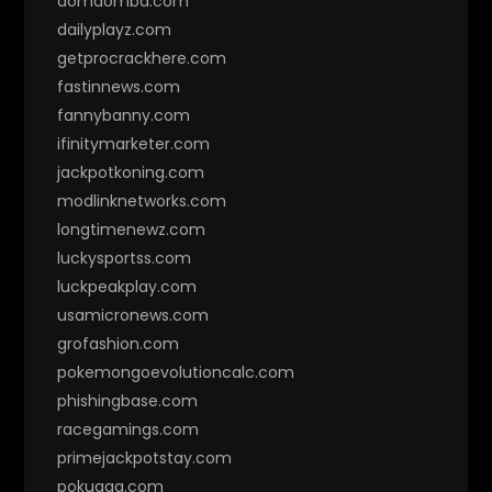
domdombd.com
dailyplayz.com
getprocrackhere.com
fastinnews.com
fannybanny.com
ifinitymarketer.com
jackpotkoning.com
modlinknetworks.com
longtimenewz.com
luckysportss.com
luckpeakplay.com
usamicronews.com
grofashion.com
pokemongoevolutioncalc.com
phishingbase.com
racegamings.com
primejackpotstay.com
pokugaa.com