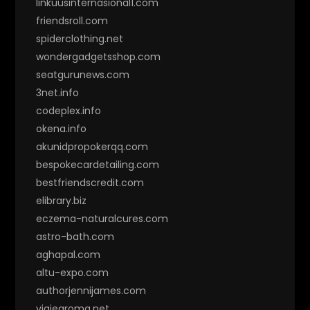
linkuusinternasional1.com
friendsroll.com
spiderclothing.net
wondergadgetsshop.com
seatgurunews.com
3net.info
codeplex.info
okena.info
akunidpropokerqq.com
bespokecardetailing.com
bestfriendscredit.com
elibrary.biz
eczema-naturalcures.com
astro-bath.com
aghapal.com
altu-expo.com
authorjennijames.com
viajearoma.net