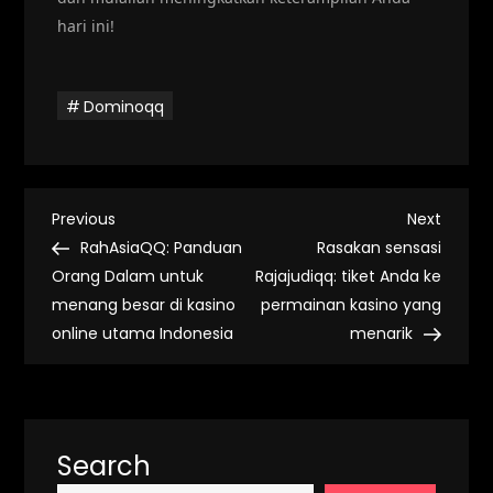
hari ini!
Dominoqq
P
Previous
Next
Previous
Next
Post
Post
RahAsiaQQ: Panduan
Rasakan sensasi
o
Orang Dalam untuk
Rajajudiqq: tiket Anda ke
menang besar di kasino
permainan kasino yang
s
online utama Indonesia
menarik
t
n
Search
a