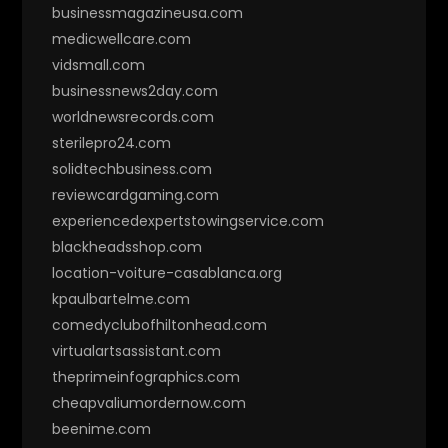
businessmagazineusa.com
medicwellcare.com
vidsmall.com
businessnews2day.com
worldnewsrecords.com
sterilepro24.com
solidtechbusiness.com
reviewcardgaming.com
experiencedexpertstowingservice.com
blackheadsshop.com
location-voiture-casablanca.org
kpaulbartelme.com
comedyclubofhiltonhead.com
virtualartsassistant.com
theprimeinfographics.com
cheapvaliumordernow.com
beenime.com