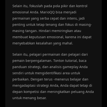
Selain itu, fokuslah pada pola pikir dan kontrol
emosional Anda. MarioQQ bisa menjadi
permainan yang serba cepat dan intens, jadi
penting untuk tetap tenang dan fokus di masing-
masing tangan. Hindari memiringkan atau
membuat keputusan emosional, karena ini dapat
menyebabkan kesalahan yang mahal.
Selain itu, pelajari permainan dan pelajari dari
pemain berpengalaman. Tonton tutorial, baca
panduan strategi, dan analisis gameplay Anda
sendiri untuk mengidentifikasi area untuk
perbaikan. Dengan terus -menerus belajar dan
mengadaptasi strategi Anda, Anda dapat tetap di
depan kompetisi dan meningkatkan peluang Anda
untuk menang besar.