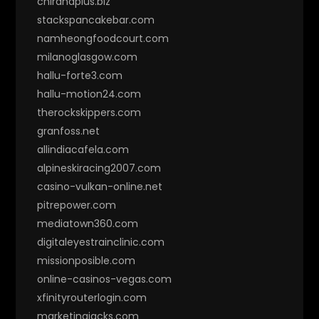
chiranaplus.biz
stackspancakebar.com
namheongfoodcourt.com
milanoglasgow.com
hallu-forte3.com
hallu-motion24.com
therockskippers.com
granfoss.net
allindiacafela.com
alpineskiracing2007.com
casino-vulkan-online.net
pitrepower.com
mediatown360.com
digitaleyestrainclinic.com
missionposible.com
online-casinos-vegas.com
xfinityrouterlogin.com
marketingjacks.com