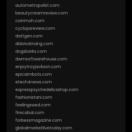
autometropolist.com
beautycreamreview.com
coinmoh.com
cyclopsreview.com
dattgen.com
didoivatnang.com
dogsbarks.com
dwmsoftwarehouse.com
enjoytroyjackson.com
epicaimbots.com
etech4news.com
expresspsychedelicsshop.com
fashionistani.com
feelingswed.com
firecabal.com
forbessmagazine.com
globalmarketlivetoday.com