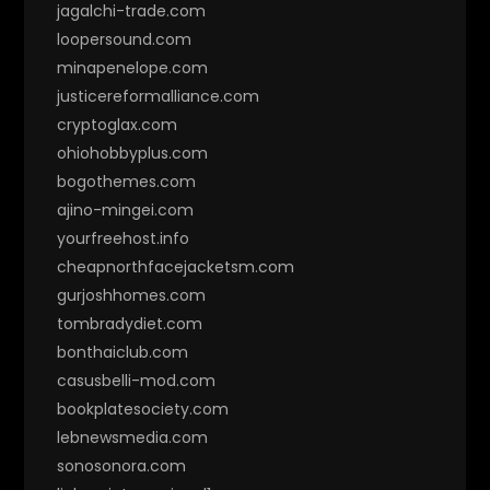
jagalchi-trade.com
loopersound.com
minapenelope.com
justicereformalliance.com
cryptoglax.com
ohiohobbyplus.com
bogothemes.com
ajino-mingei.com
yourfreehost.info
cheapnorthfacejacketsm.com
gurjoshhomes.com
tombradydiet.com
bonthaiclub.com
casusbelli-mod.com
bookplatesociety.com
lebnewsmedia.com
sonosonora.com