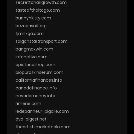
secrettohairgrowth.com
tasteofthaitogo.com
bunnynkitty.com
bezopasnik.org
fjmnxga.com
saigonstartransport.com
bangmaxwin.com
infonetive.com
epictacoshop.com
biopuraskinserum.com
californiafinances.info
canadafinance.info
nevadamoney.info
rimene.com
ledepanneur-pigalle.com
dvd-digest.net
theartistsmarketnola.com