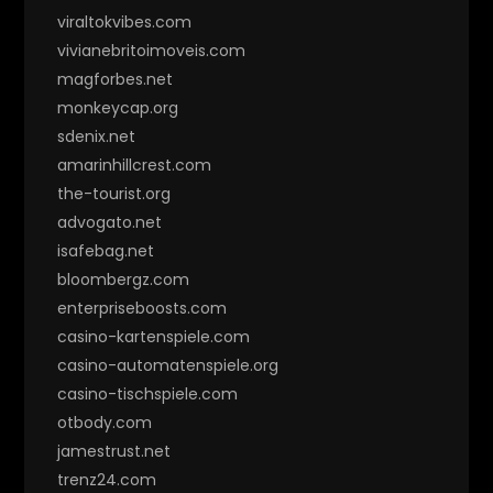
viraltokvibes.com
vivianebritoimoveis.com
magforbes.net
monkeycap.org
sdenix.net
amarinhillcrest.com
the-tourist.org
advogato.net
isafebag.net
bloombergz.com
enterpriseboosts.com
casino-kartenspiele.com
casino-automatenspiele.org
casino-tischspiele.com
otbody.com
jamestrust.net
trenz24.com