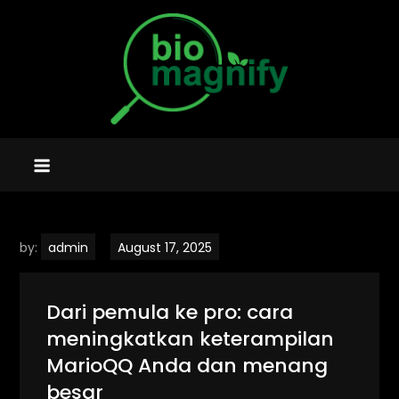
Skip
to
content
Cara Mudah Menang di Agen Slot
Pelajari cara mudah menang di agen slot gacor setiap
Gacor Setiap Hari
hari. Ikuti tips dan trik yang efektif untuk
meningkatkan peluang kemenangan Anda dan raih
jackpot.
by:
admin
Dari pemula ke pro: cara
meningkatkan keterampilan
MarioQQ Anda dan menang
besar