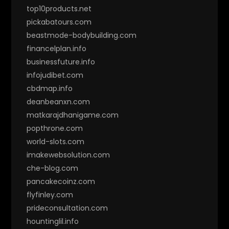
top10products.net
pickabatours.com
beastmode-bodybuilding.com
financelplan.info
businessfuture.info
infojudibet.com
cbdmap.info
deanbeanxn.com
matkarajdhanigame.com
popthrone.com
world-slots.com
imakewebsolution.com
che-blog.com
pancakecoinz.com
flyfinley.com
prideconsultation.com
hountinglil.info