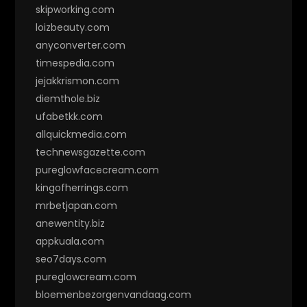
skipworking.com
loizbeauty.com
anyconverter.com
timespedia.com
jejakkrismon.com
diemthole.biz
ufabetkk.com
allquickmedia.com
technewsgazette.com
pureglowfacecream.com
kingofherrings.com
mrbetjapan.com
anewentity.biz
appkuala.com
seo7days.com
pureglowcream.com
bloemenbezorgenvandaag.com