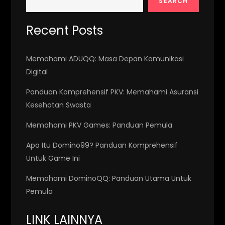
SEARCH
v
Recent Posts
i
g
Memahami ADUQQ: Masa Depan Komunikasi
Digital
a
Panduan Komprehensif PKV: Memahami Asuransi
t
Kesehatan Swasta
Memahami PKV Games: Panduan Pemula
i
Apa Itu Domino99? Panduan Komprehensif
o
Untuk Game Ini
n
Memahami DominoQQ: Panduan Utama Untuk
Pemula
LINK LAINNYA