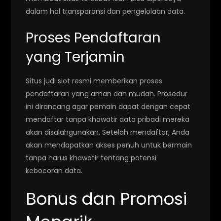
dalam hal transparansi dan pengelolaan data.
Proses Pendaftaran
yang Terjamin
Situs judi slot resmi memberikan proses
pendaftaran yang aman dan mudah. Prosedur
ini dirancang agar pemain dapat dengan cepat
mendaftar tanpa khawatir data pribadi mereka
akan disalahgunakan. Setelah mendaftar, Anda
akan mendapatkan akses penuh untuk bermain
tanpa harus khawatir tentang potensi
kebocoran data.
Bonus dan Promosi