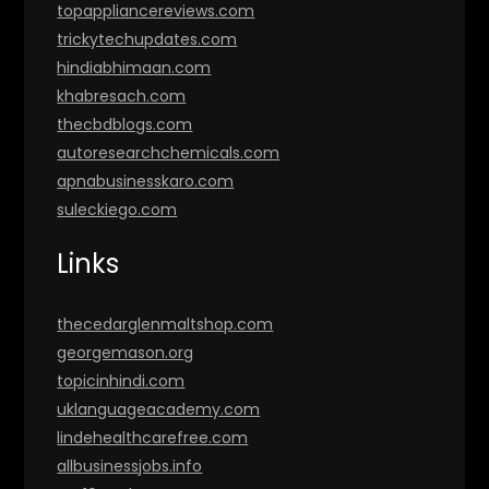
topappliancereviews.com
trickytechupdates.com
hindiabhimaan.com
khabresach.com
thecbdblogs.com
autoresearchchemicals.com
apnabusinesskaro.com
suleckiego.com
Links
thecedarglenmaltshop.com
georgemason.org
topicinhindi.com
uklanguageacademy.com
lindehealthcarefree.com
allbusinessjobs.info