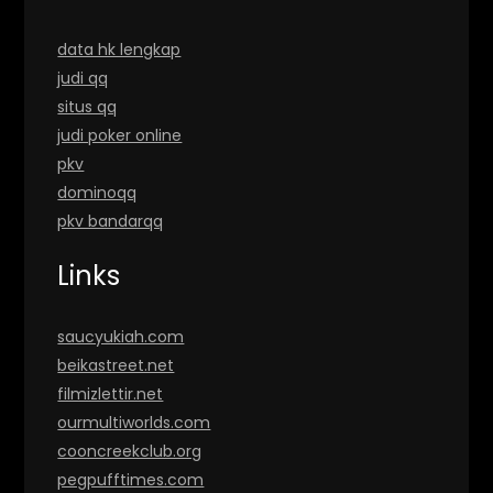
data hk lengkap
judi qq
situs qq
judi poker online
pkv
dominoqq
pkv bandarqq
Links
saucyukiah.com
beikastreet.net
filmizlettir.net
ourmultiworlds.com
cooncreekclub.org
pegpufftimes.com