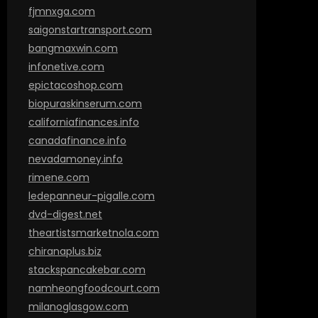
fjmnxga.com
saigonstartransport.com
bangmaxwin.com
infonetive.com
epictacoshop.com
biopuraskinserum.com
californiafinances.info
canadafinance.info
nevadamoney.info
rimene.com
ledepanneur-pigalle.com
dvd-digest.net
theartistsmarketnola.com
chiranaplus.biz
stackspancakebar.com
namheongfoodcourt.com
milanoglasgow.com