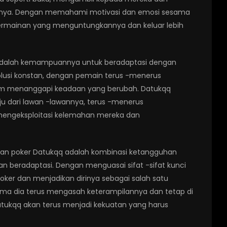
nnya. Dengan memahami motivasi dan emosi sesama
mainan yang menguntungkannya dan keluar lebih
q adalah kemampuannya untuk beradaptasi dengan
olusi konstan, dengan pemain terus -menerus
lam menanggapi keadaan yang berubah. Datukqq
ju dari lawan -lawannya, terus -menerus
engeksploitasi kelemahan mereka dan
asilan poker Datukqq adalah kombinasi ketangguhan
 beradaptasi. Dengan menguasai sifat -sifat kunci
poker dan menjadikan dirinya sebagai salah satu
ma dia terus mengasah keterampilannya dan tetap di
atukqq akan terus menjadi kekuatan yang harus