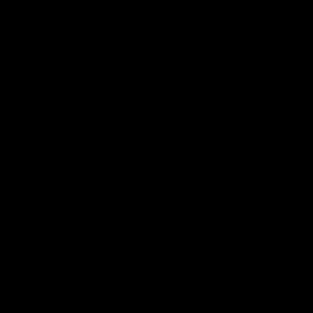
i
g
a
t
i
o
n