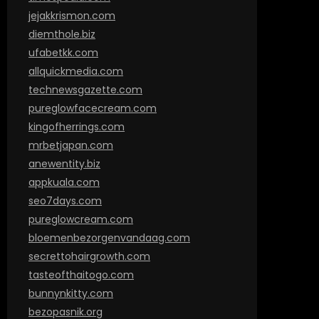
jejakkrismon.com
diemthole.biz
ufabetkk.com
allquickmedia.com
technewsgazette.com
pureglowfacecream.com
kingofherrings.com
mrbetjapan.com
anewentity.biz
appkuala.com
seo7days.com
pureglowcream.com
bloemenbezorgenvandaag.com
secrettohairgrowth.com
tasteofthaitogo.com
bunnynkitty.com
bezopasnik.org