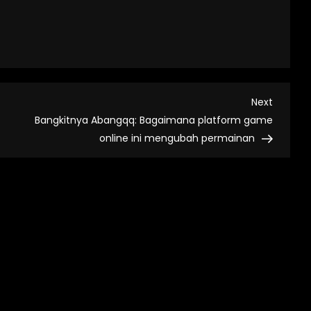
Next
Next
Post
Bangkitnya Abangqq: Bagaimana platform game
online ini mengubah permainan