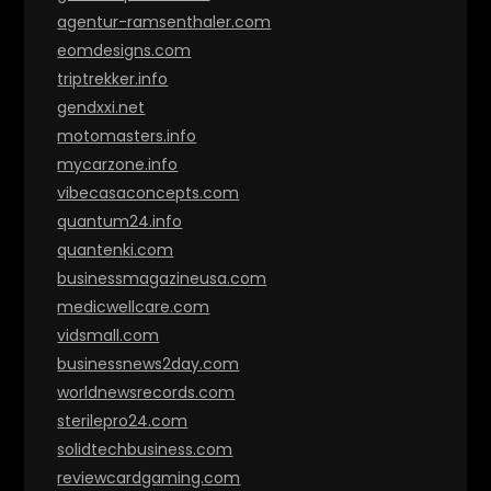
agentur-ramsenthaler.com
eomdesigns.com
triptrekker.info
gendxxi.net
motomasters.info
mycarzone.info
vibecasaconcepts.com
quantum24.info
quantenki.com
businessmagazineusa.com
medicwellcare.com
vidsmall.com
businessnews2day.com
worldnewsrecords.com
sterilepro24.com
solidtechbusiness.com
reviewcardgaming.com