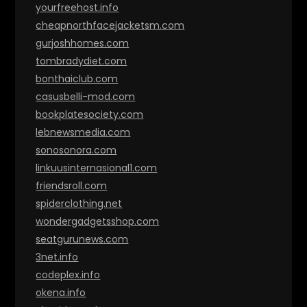
yourfreehost.info
cheapnorthfacejacketsm.com
gurjoshhomes.com
tombradydiet.com
bonthaiclub.com
casusbelli-mod.com
bookplatesociety.com
lebnewsmedia.com
sonosonora.com
linkuusinternasional1.com
friendsroll.com
spiderclothing.net
wondergadgetsshop.com
seatgurunews.com
3net.info
codeplex.info
okena.info