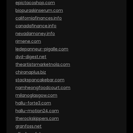
epictacoshop.com
biopuraskinserum.com
californiafinances.info
canadafinance.info
nevadamoney.info
rimene.com
ledepanneur-pigalle.com
dvd-digest.net
theartistsmarketnola.com
chiranaplus.biz
stackspancakebar.com
namheongfoodcourt.com
milanoglasgow.com
hallu-forte3.com
hallu-motion24.com
therockskippers.com
granfoss.net