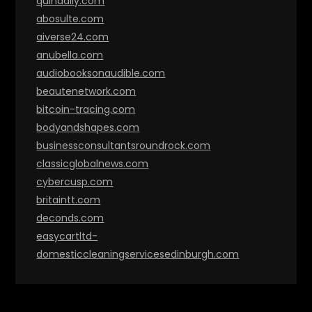
quindaily.com
abosulte.com
aiverse24.com
anubella.com
audiobooksonaudible.com
beautenetwork.com
bitcoin-tracing.com
bodyandshapes.com
businessconsultantsroundrock.com
classicglobalnews.com
cybercusp.com
britaintt.com
deconds.com
easycartltd-
domesticcleaningservicesedinburgh.com