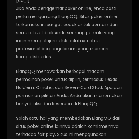
[ad_1]
Jika Anda penggemar poker online, Anda pasti
perlu mengunjungi ElangQQ. Situs poker online
terkemuka ini sangat cocok untuk pemain dari
semua level, baik Anda seorang pemula yang
ingin mempelajari seluk beluknya atau
profesional berpengalaman yang mencari
kompetisi serius.
ElangQQ menawarkan berbagai macam
permainan poker untuk dipilih, termasuk Texas
Hold’em, Omaha, dan Seven-Card Stud. Apa pun
permainan pilihan Anda, Anda akan menemukan
banyak aksi dan keseruan di ElangQQ.
Salah satu hal yang membedakan ElangQQ dari
situs poker online lainnya adalah komitmennya
terhadap fair play. Situs ini menggunakan