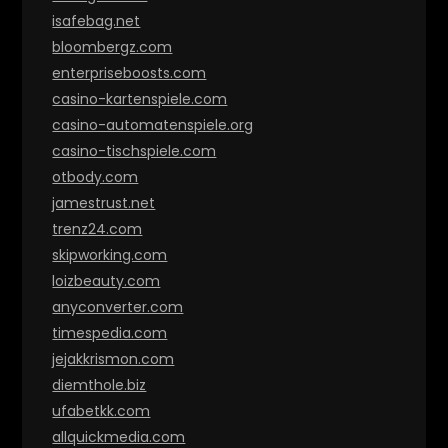
isafebag.net
bloombergz.com
enterpriseboosts.com
casino-kartenspiele.com
casino-automatenspiele.org
casino-tischspiele.com
otbody.com
jamestrust.net
trenz24.com
skipworking.com
loizbeauty.com
anyconverter.com
timespedia.com
jejakkrismon.com
diemthole.biz
ufabetkk.com
allquickmedia.com