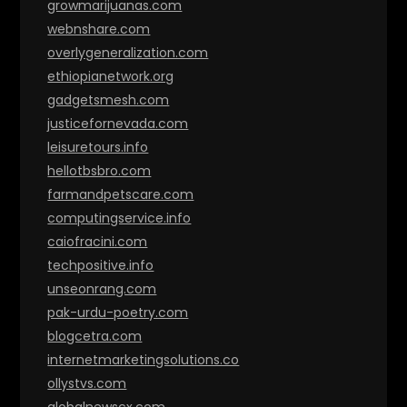
growmarijuanas.com
webnshare.com
overlygeneralization.com
ethiopianetwork.org
gadgetsmesh.com
justicefornevada.com
leisuretours.info
hellotbsbro.com
farmandpetscare.com
computingservice.info
caiofracini.com
techpositive.info
unseonrang.com
pak-urdu-poetry.com
blogcetra.com
internetmarketingsolutions.co
ollystvs.com
globalnewscx.com