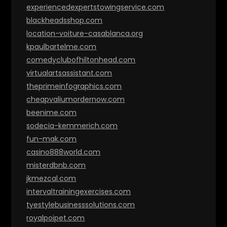
experiencedexpertstowingservice.com
blackheadsshop.com
location-voiture-casablanca.org
kpaulbartelme.com
comedyclubofhiltonhead.com
virtualartsassistant.com
theprimeinfographics.com
cheapvaliumordernow.com
beenime.com
sodecia-kemmerich.com
fun-mak.com
casino888world.com
misterdbnb.com
jkmezcal.com
intervaltrainingexercises.com
tyestylebusinesssolutions.com
royalpoipet.com