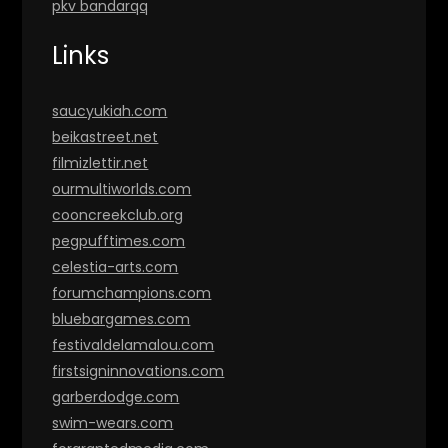
pkv bandarqq
Links
saucyukiah.com
beikastreet.net
filmizlettir.net
ourmultiworlds.com
cooncreekclub.org
pegpufftimes.com
celestia-arts.com
forumchampions.com
bluebargames.com
festivaldelamalou.com
firstsigninnovations.com
garberdodge.com
swim-wears.com