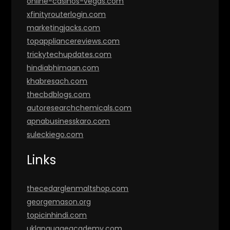
online-casinos-vegas.com
xfinityrouterlogin.com
marketingjacks.com
topappliancereviews.com
trickytechupdates.com
hindiabhimaan.com
khabresach.com
thecbdblogs.com
autoresearchchemicals.com
apnabusinesskaro.com
suleckiego.com
Links
thecedarglenmaltshop.com
georgemason.org
topicinhindi.com
uklanguageacademy.com