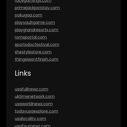
racegamings.com
primejackpotstay.com
pokugaa.com
playvaultgame.com
playgrandresorts.com
romsportal.com
sportsdocfestival.com
shestylestore.com
thingsiwontfinish.com
Links
usafullnewz.com
uktimenetwork.com
usaworldnewz.com
todayusaexplore.com
usalocality.com
usafournewz.com