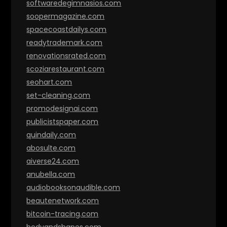
softwaredegimnasios.com
soopermagazine.com
spacecoastdailys.com
readytrademark.com
renovationsrated.com
scoziarestaurant.com
seohart.com
set-cleaning.com
promodesignai.com
publicistspaper.com
quindaily.com
abosulte.com
aiverse24.com
anubella.com
audiobooksonaudible.com
beautenetwork.com
bitcoin-tracing.com
bodyandshapes.com