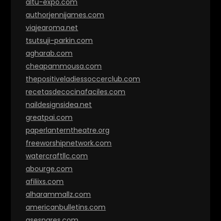
altu-expo.com
authorjennijames.com
viajearoma.net
tsutsuji-parkin.com
agharab.com
cheapammousa.com
thepositiveladiessoccerclub.com
recetasdecocinafaciles.com
naildesignsidea.net
greatpai.com
paperlanterntheatre.org
freeworshipnetwork.com
watercraftllc.com
abourge.com
afiliixs.com
alharammallz.com
americanbulletins.com
asespares.com