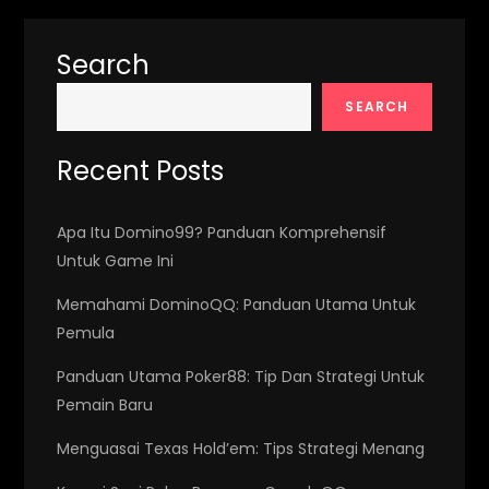
n
a
Search
v
SEARCH
i
Recent Posts
g
Apa Itu Domino99? Panduan Komprehensif
a
Untuk Game Ini
t
Memahami DominoQQ: Panduan Utama Untuk
Pemula
i
Panduan Utama Poker88: Tip Dan Strategi Untuk
o
Pemain Baru
Menguasai Texas Hold’em: Tips Strategi Menang
n