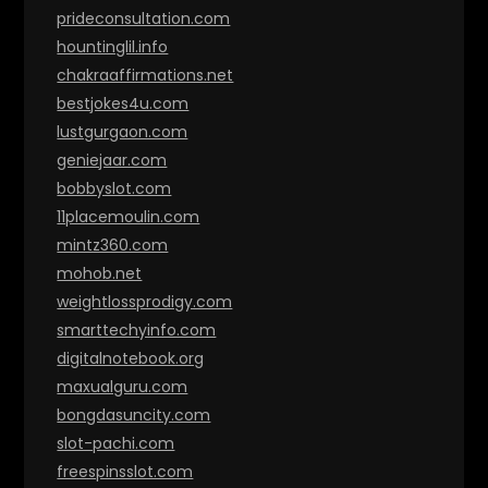
prideconsultation.com
hountinglil.info
chakraaffirmations.net
bestjokes4u.com
lustgurgaon.com
geniejaar.com
bobbyslot.com
11placemoulin.com
mintz360.com
mohob.net
weightlossprodigy.com
smarttechyinfo.com
digitalnotebook.org
maxualguru.com
bongdasuncity.com
slot-pachi.com
freespinsslot.com