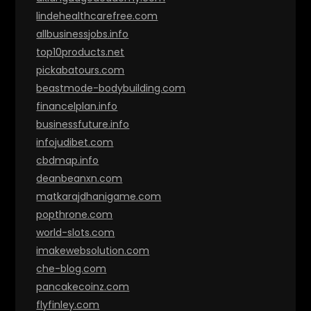
lindehealthcarefree.com
allbusinessjobs.info
top10products.net
pickabatours.com
beastmode-bodybuilding.com
financelplan.info
businessfuture.info
infojudibet.com
cbdmap.info
deanbeanxn.com
matkarajdhanigame.com
popthrone.com
world-slots.com
imakewebsolution.com
che-blog.com
pancakecoinz.com
flyfinley.com