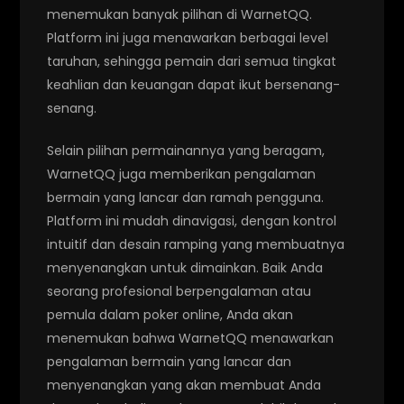
menemukan banyak pilihan di WarnetQQ.
Platform ini juga menawarkan berbagai level
taruhan, sehingga pemain dari semua tingkat
keahlian dan keuangan dapat ikut bersenang-
senang.
Selain pilihan permainannya yang beragam,
WarnetQQ juga memberikan pengalaman
bermain yang lancar dan ramah pengguna.
Platform ini mudah dinavigasi, dengan kontrol
intuitif dan desain ramping yang membuatnya
menyenangkan untuk dimainkan. Baik Anda
seorang profesional berpengalaman atau
pemula dalam poker online, Anda akan
menemukan bahwa WarnetQQ menawarkan
pengalaman bermain yang lancar dan
menyenangkan yang akan membuat Anda