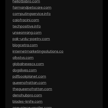
hellotbsbro.com
farmandpetscare.com
computingservice.info
caiofracini.com
techpositive.info
unseonrang.com
pak-urdu-poetry.com
blogcetra.com
internetmarketingsolutions.co
ollystvs.com
globalnewscx.com
dogslives.com
pdfbookplanet.com
queenofrattan.com
thequeenofrattan.com
denohubpro.com
blades-knife.com
one-piece-spoiler.com