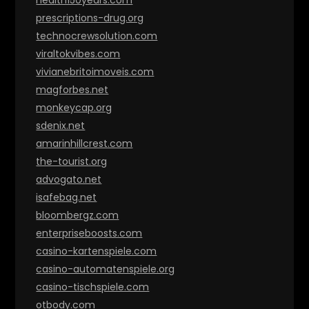
prescriptions-drug.org
technocrewsolution.com
viraltokvibes.com
vivianebritoimoveis.com
magforbes.net
monkeycap.org
sdenix.net
amarinhillcrest.com
the-tourist.org
advogato.net
isafebag.net
bloombergz.com
enterpriseboosts.com
casino-kartenspiele.com
casino-automatenspiele.org
casino-tischspiele.com
otbody.com