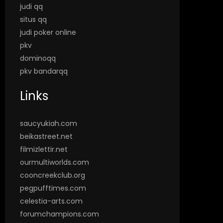
judi qq
situs qq
judi poker online
pkv
dominoqq
pkv bandarqq
Links
saucyukiah.com
beikastreet.net
filmizlettir.net
ourmultiworlds.com
cooncreekclub.org
pegpufftimes.com
celestia-arts.com
forumchampions.com