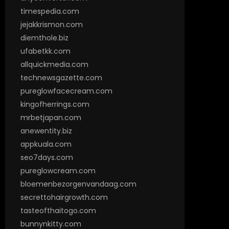
timespedia.com
jejakkrismon.com
diemthole.biz
ufabetkk.com
allquickmedia.com
technewsgazette.com
pureglowfacecream.com
kingofherrings.com
mrbetjapan.com
anewentity.biz
appkuala.com
seo7days.com
pureglowcream.com
bloemenbezorgenvandaag.com
secrettohairgrowth.com
tasteofthaitogo.com
bunnynkitty.com