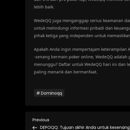
lebih baik.
WedeQQ juga menganggap serius keamanan dan 
untuk melindungi informasi pribadi dan keuangan
pihak ketiga yang independen untuk memastikan
Apakah Anda ingin mempertajam keterampilan 
-senang bermain poker online, WedeQQ adalah 
menunggu? Daftar untuk WedeQQ hari ini dan l
paling menarik dan bermanfaat.
Dominoqq
P
Previous
Previous
Post
DEPOQQ: Tujuan akhir Anda untuk kesenan