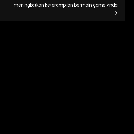
meningkatkan keterampilan bermain game Anda