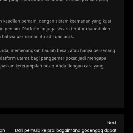
keadilan pemain, dengan sistem keamanan yang kuat
 pemain. Platform ini juga secara teratur diaudit oleh
 bahwa permainan itu adil dan acak.
Anda, memenangkan hadiah besar, atau hanya bersenang
platform utama bagi penggemar poker. Jadi mengapa
epaskan keterampilan poker Anda dengan cara yang
Next
Next
Post
gan
Dari pemula ke pro: bagaimana gocengqq dapat