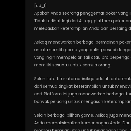
[ad_1]
Apakah Anda seorang penggemar poker yang i
Tidak terlihat lagi dari Asikqq, platform pok
melepaskan keterampilan Anda dan bersaing d
Asikqq menawarkan berbagai permainan poker
untuk memilih game yang paling sesuai deng
yang ingin mempelajari tali atau pro berpenga
memiliki sesuatu untuk semua orang.
Salah satu fitur utama Asikqq adalah anta
dari semua tingkat keterampilan untuk mena
cari. Platform ini juga menawarkan berbagai
banyak peluang untuk mengasah keterampilan
Selain berbagai pilihan game, Asikqq juga m
Anda memaksimalkan kemenangan Anda. Dari 
promosi berkelanjutan untuk pelanggan yang l