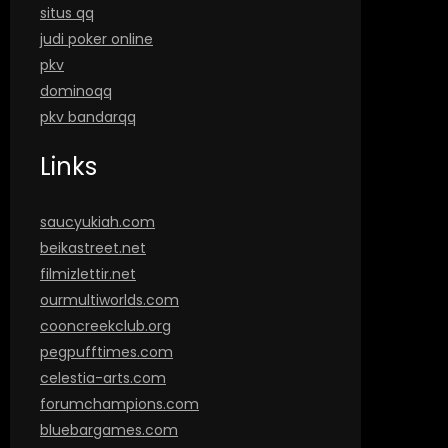
situs qq
judi poker online
pkv
dominoqq
pkv bandarqq
Links
saucyukiah.com
beikastreet.net
filmizlettir.net
ourmultiworlds.com
cooncreekclub.org
pegpufftimes.com
celestia-arts.com
forumchampions.com
bluebargames.com