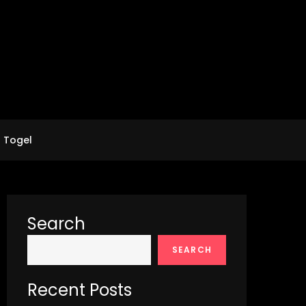
ingkatkan peluang kemenangan Anda dan raih jackpot.
Togel
Search
SEARCH
Recent Posts