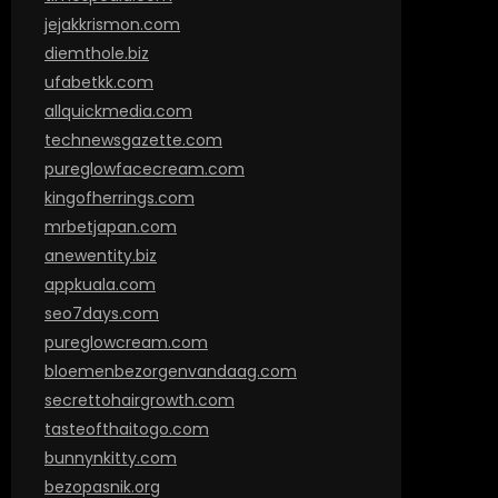
jejakkrismon.com
diemthole.biz
ufabetkk.com
allquickmedia.com
technewsgazette.com
pureglowfacecream.com
kingofherrings.com
mrbetjapan.com
anewentity.biz
appkuala.com
seo7days.com
pureglowcream.com
bloemenbezorgenvandaag.com
secrettohairgrowth.com
tasteofthaitogo.com
bunnynkitty.com
bezopasnik.org