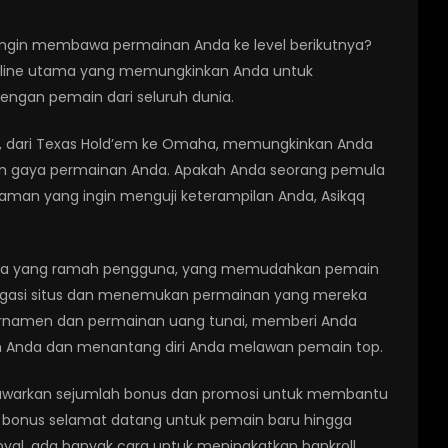
ngin membawa permainan Anda ke level berikutnya?
er online utama yang memungkinkan Anda untuk
engan pemain dari seluruh dunia.
, dari Texas Hold’em ke Omaha, memungkinkan Anda
an gaya permainan Anda. Apakah Anda seorang pemula
laman yang ingin menguji keterampilan Anda, Asikqq
rmuka yang ramah pengguna, yang memudahkan pemain
vigasi situs dan menemukan permainan yang mereka
 turnamen dan permainan uang tunai, memberi Anda
 Anda dan menantang diri Anda melawan pemain top.
enawarkan sejumlah bonus dan promosi untuk membantu
bonus selamat datang untuk pemain baru hingga
oyal, ada banyak cara untuk meningkatkan bankroll