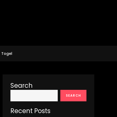
ingkatkan peluang kemenangan Anda dan raih jackpot.
Togel
Search
SEARCH
Recent Posts