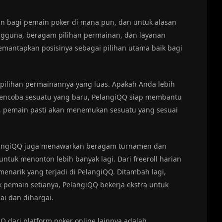
an bagi pemain poker di mana pun, dan untuk alasan
gguna, beragam pilihan permainan, dan layanan
emantapkan posisinya sebagai pilihan utama baik bagi
h pilihan permainannya yang luas. Apakah Anda lebih
 mencoba sesuatu yang baru, PelangiQQ siap membantu
, pemain pasti akan menemukan sesuatu yang sesuai
elangiQQ juga menawarkan beragam turnamen dan
uk menonton lebih banyak lagi. Dari freeroll harian
menarik yang terjadi di PelangiQQ. Ditambah lagi,
pemain setianya, PelangiQQ bekerja ekstra untuk
i dan dihargai.
 dari platform poker online lainnya adalah