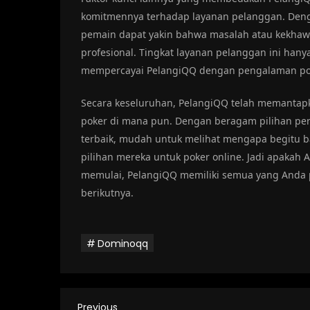
komitmennya terhadap layanan pelanggan. Denga
pemain dapat yakin bahwa masalah atau kekhaw
profesional. Tingkat layanan pelanggan ini han
mempercayai PelangiQQ dengan pengalaman pok
Secara keseluruhan, PelangiQQ telah memantapk
poker di mana pun. Dengan beragam pilihan pe
terbaik, mudah untuk melihat mengapa begitu 
pilihan mereka untuk poker online. Jadi apakah
memulai, PelangiQQ memiliki semua yang Anda 
berikutnya.
Dominoqq
Previous
Previous