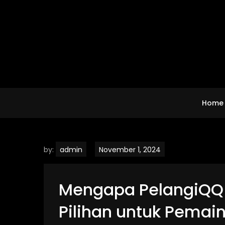
Skip
to
content
Cara Mudah Menang di A
Pelajari cara mudah menang di agen slot gacor
Home
by:
admin
Mengapa PelangiQQ 
Pilihan untuk Pemai