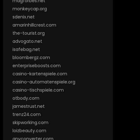
magforbes.net
monkeycap.org
sdenix.net
amarinhillcrest.com
the-tourist.org
advogato.net
isafebag.net
bloombergz.com
enterpriseboosts.com
casino-kartenspiele.com
casino-automatenspiele.org
casino-tischspiele.com
otbody.com
jamestrust.net
trenz24.com
skipworking.com
loizbeauty.com
anyconverter.com