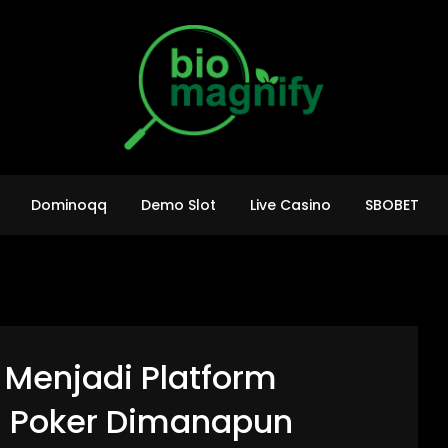
gen Slot Gacor Setiap Hari
 setiap hari. Ikuti tips dan trik yang efektif untuk men
Dominoqq
Demo Slot
Live Casino
SBOBET
Menjadi Platform
n Poker Dimanapun