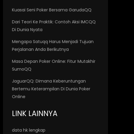
Kuasai Seni Poker Bersama GarudaQQ
Dari Teori Ke Praktik: Contoh Aksi IMCQQ
Di Dunia Nyata
Mengapa Satuqq Harus Menjadi Tujuan
Perjalanan Anda Berikutnya
Masa Depan Poker Online: Fitur Mutakhir
SumoQQ
JaguarQQ: Dimana Keberuntungan
Bertemu Keterampilan Di Dunia Poker
Online
LINK LAINNYA
data hk lengkap