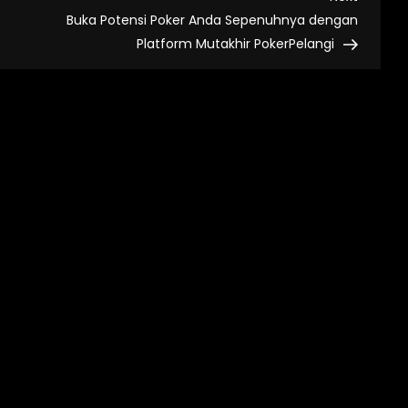
Post
Buka Potensi Poker Anda Sepenuhnya dengan
Platform Mutakhir PokerPelangi