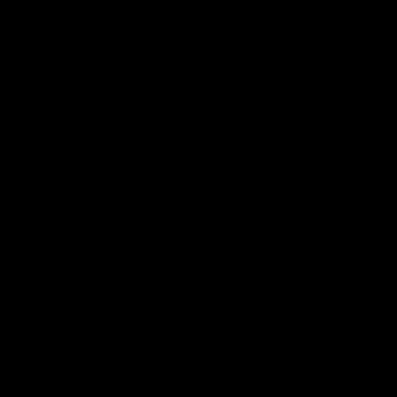
t
i
o
n