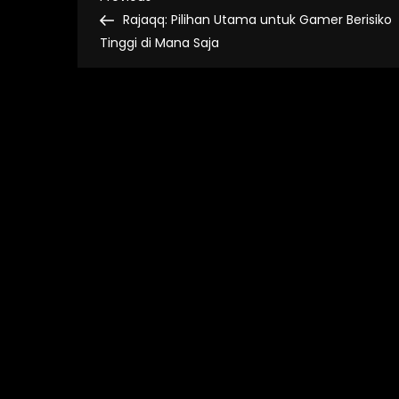
P
Post
Rajaqq: Pilihan Utama untuk Gamer Berisiko
o
Tinggi di Mana Saja
s
t
n
a
v
i
g
a