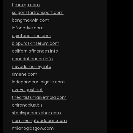
fjmnxga.com
saigonstartransport.com
bangmaxwin.com
infonetive.com
epictacoshop.com
biopuraskinserum.com
californiafinances.info
canadafinance.info
nevadamoney.info
rimene.com
ledepanneur-pigalle.com
dvd-digest.net
theartistsmarketnola.com
chiranaplus.biz
stackspancakebar.com
namheongfoodcourt.com
milanoglasgow.com