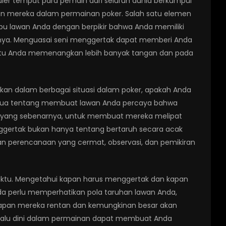
uler tempat para pemain dari seluruh dunia berkumpul
an mereka dalam permainan poker. Salah satu elemen
ipu lawan Anda dengan berpikir bahwa Anda memiliki
rnya. Menguasai seni menggertak dapat memberi Anda
tu Anda memenangkan lebih banyak tangan dan pada
kan dalam berbagai situasi dalam poker, apakah Anda
semua tentang membuat lawan Anda percaya bahwa
da yang sebenarnya, untuk membuat mereka melipat
gertak bukan hanya tentang bertaruh secara acak
an perencanaan yang cermat, observasi, dan pemikiran
waktu. Mengetahui kapan harus menggertak dan kapan
da perlu memperhatikan pola taruhan lawan Anda,
kapan mereka rentan dan kemungkinan besar akan
terlalu dini dalam permainan dapat membuat Anda