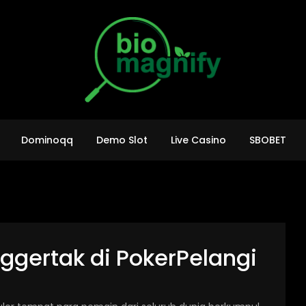
gen Slot Gacor Setiap Hari
 setiap hari. Ikuti tips dan trik yang efektif untuk men
Dominoqq
Demo Slot
Live Casino
SBOBET
gertak di PokerPelangi