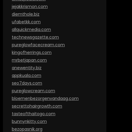
jejakkrismon.com
diemthole.biz
ufabetkk.com
allquickmedia.com
technewsgazette.com
pureglowfacecream.com
kingofherrings.com
mrbetjapan.com
anewentity.biz
appkuala.com
seo7days.com
pureglowcream.com
bloemenbezorgenvandaag.com
secrettohairgrowth.com
tasteofthaitogo.com
bunnynkitty.com
bezopasnik.org