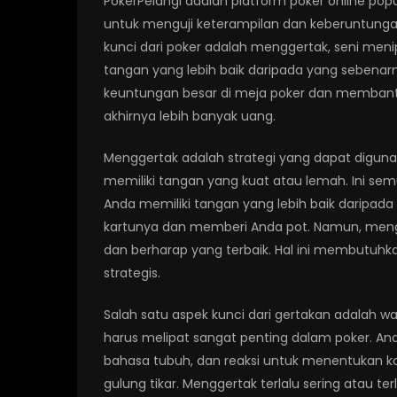
PokerPelangi adalah platform poker online pop
untuk menguji keterampilan dan keberuntung
kunci dari poker adalah menggertak, seni men
tangan yang lebih baik daripada yang sebena
keuntungan besar di meja poker dan memban
akhirnya lebih banyak uang.
Menggertak adalah strategi yang dapat diguna
memiliki tangan yang kuat atau lemah. Ini 
Anda memiliki tangan yang lebih baik daripa
kartunya dan memberi Anda pot. Namun, meng
dan berharap yang terbaik. Hal ini membutuhk
strategis.
Salah satu aspek kunci dari gertakan adalah 
harus melipat sangat penting dalam poker. An
bahasa tubuh, dan reaksi untuk menentukan 
gulung tikar. Menggertak terlalu sering atau 