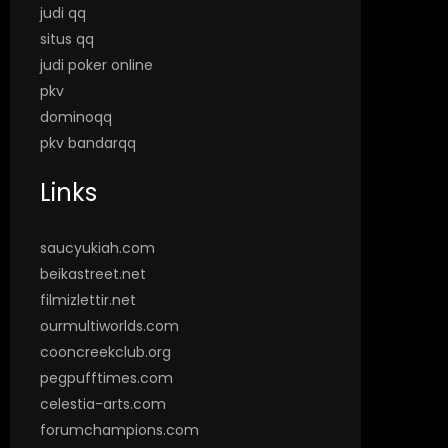
judi qq
situs qq
judi poker online
pkv
dominoqq
pkv bandarqq
Links
saucyukiah.com
beikastreet.net
filmizlettir.net
ourmultiworlds.com
cooncreekclub.org
pegpufftimes.com
celestia-arts.com
forumchampions.com