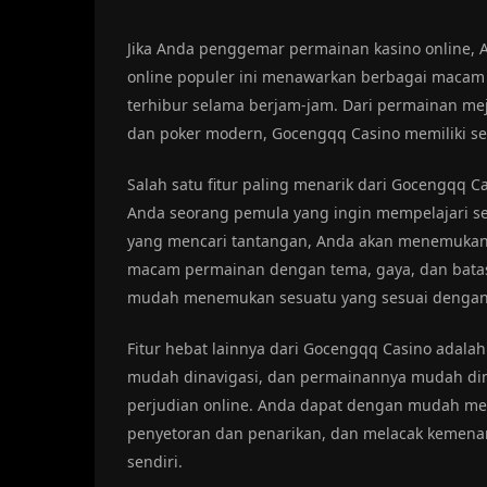
Jika Anda penggemar permainan kasino online, 
online populer ini menawarkan berbagai macam
terhibur selama berjam-jam. Dari permainan meja 
dan poker modern, Gocengqq Casino memiliki s
Salah satu fitur paling menarik dari Gocengqq 
Anda seorang pemula yang ingin mempelajari se
yang mencari tantangan, Anda akan menemukan 
macam permainan dengan tema, gaya, dan bata
mudah menemukan sesuatu yang sesuai dengan 
Fitur hebat lainnya dari Gocengqq Casino adal
mudah dinavigasi, dan permainannya mudah di
perjudian online. Anda dapat dengan mudah me
penyetoran dan penarikan, dan melacak kemen
sendiri.