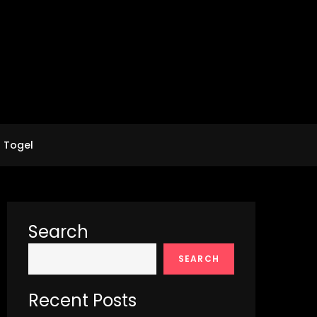
ingkatkan peluang kemenangan Anda dan raih jackpot.
Togel
Search
SEARCH
Recent Posts