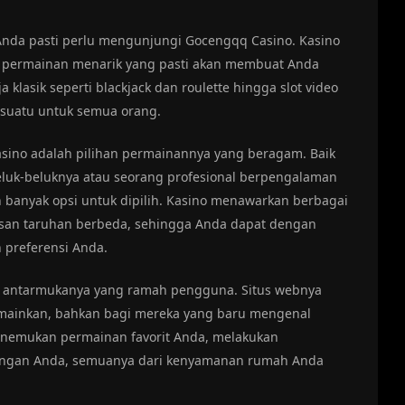
Anda pasti perlu mengunjungi Gocengqq Casino. Kasino
 permainan menarik yang pasti akan membuat Anda
klasik seperti blackjack dan roulette hingga slot video
esuatu untuk semua orang.
Casino adalah pilihan permainannya yang beragam. Baik
luk-beluknya atau seorang profesional berpengalaman
banyak opsi untuk dipilih. Kasino menawarkan berbagai
san taruhan berbeda, sehingga Anda dapat dengan
preferensi Anda.
ah antarmukanya yang ramah pengguna. Situs webnya
mainkan, bahkan bagi mereka yang baru mengenal
nemukan permainan favorit Anda, melakukan
angan Anda, semuanya dari kenyamanan rumah Anda