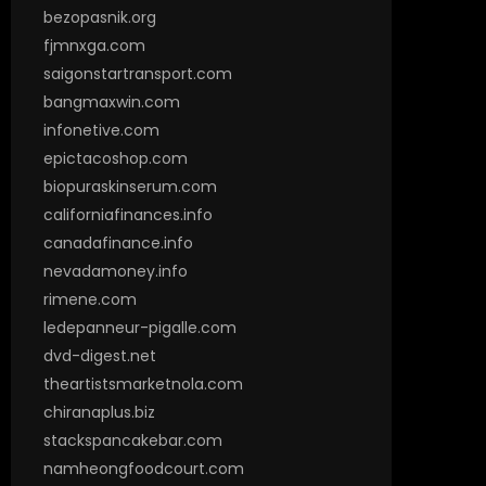
bezopasnik.org
fjmnxga.com
saigonstartransport.com
bangmaxwin.com
infonetive.com
epictacoshop.com
biopuraskinserum.com
californiafinances.info
canadafinance.info
nevadamoney.info
rimene.com
ledepanneur-pigalle.com
dvd-digest.net
theartistsmarketnola.com
chiranaplus.biz
stackspancakebar.com
namheongfoodcourt.com