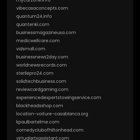
vibecasaconcepts.com
quantum24.info
quantenki.com
businessmagazineusa.com
medicwellcare.com
vidsmall.com
businessnews2day.com
worldnewsrecords.com
sterilepro24.com
solidtechbusiness.com
reviewcardgaming.com
experiencedexpertstowingservice.com
blackheadsshop.com
location-voiture-casablanca.org
kpaulbartelme.com
comedyclubofhiltonhead.com
virtualartsassistant.com