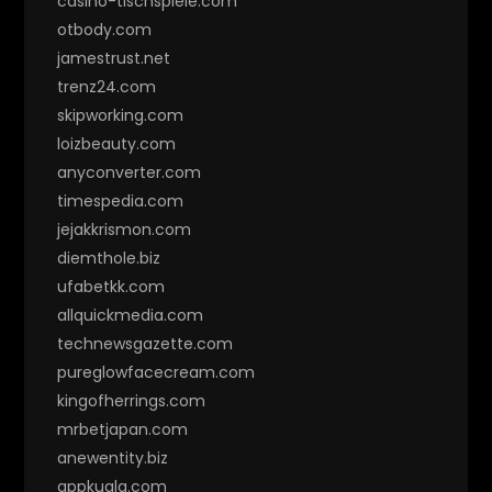
casino-tischspiele.com
otbody.com
jamestrust.net
trenz24.com
skipworking.com
loizbeauty.com
anyconverter.com
timespedia.com
jejakkrismon.com
diemthole.biz
ufabetkk.com
allquickmedia.com
technewsgazette.com
pureglowfacecream.com
kingofherrings.com
mrbetjapan.com
anewentity.biz
appkuala.com