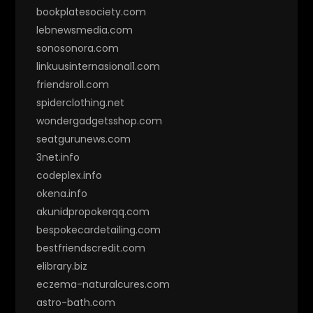
bookplatesociety.com
lebnewsmedia.com
sonosonora.com
linkuusinternasional1.com
friendsroll.com
spiderclothing.net
wondergadgetsshop.com
seatgurunews.com
3net.info
codeplex.info
okena.info
akunidpropokerqq.com
bespokecardetailing.com
bestfriendscredit.com
elibrary.biz
eczema-naturalcures.com
astro-bath.com