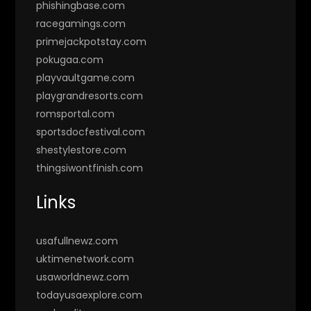
phishingbase.com
racegamings.com
primejackpotstay.com
pokugaa.com
playvaultgame.com
playgrandresorts.com
romsportal.com
sportsdocfestival.com
shestylestore.com
thingsiwontfinish.com
Links
usafullnewz.com
uktimenetwork.com
usaworldnewz.com
todayusaexplore.com