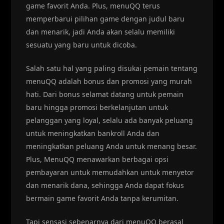
game favorit Anda. Plus, menuQQ terus
memperbarui pilihan game dengan judul baru
dan menarik, jadi Anda akan selalu memiliki
sesuatu yang baru untuk dicoba.
Salah satu hal yang paling disukai pemain tentang
menuQQ adalah bonus dan promosi yang murah
hati. Dari bonus selamat datang untuk pemain
baru hingga promosi berkelanjutan untuk
pelanggan yang loyal, selalu ada banyak peluang
untuk meningkatkan bankroll Anda dan
meningkatkan peluang Anda untuk menang besar.
Plus, MenuQQ menawarkan berbagai opsi
pembayaran untuk memudahkan untuk menyetor
dan menarik dana, sehingga Anda dapat fokus
bermain game favorit Anda tanpa kerumitan.
Tapi sensasi sebenarnya dari menuQQ berasal