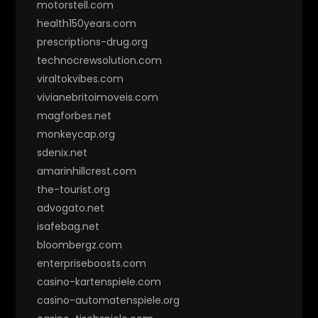
motorstell.com
health150years.com
prescriptions-drug.org
technocrewsolution.com
viraltokvibes.com
vivianebritoimoveis.com
magforbes.net
monkeycap.org
sdenix.net
amarinhillcrest.com
the-tourist.org
advogato.net
isafebag.net
bloombergz.com
enterpriseboosts.com
casino-kartenspiele.com
casino-automatenspiele.org