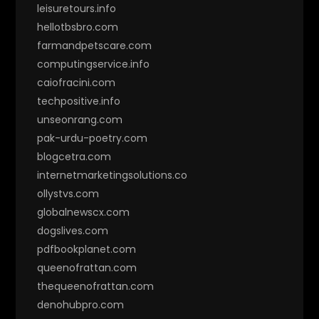
leisuretours.info
hellotbsbro.com
farmandpetscare.com
computingservice.info
caiofracini.com
techpositive.info
unseonrang.com
pak-urdu-poetry.com
blogcetra.com
internetmarketingsolutions.co
ollystvs.com
globalnewscx.com
dogslives.com
pdfbookplanet.com
queenofrattan.com
thequeenofrattan.com
denohubpro.com