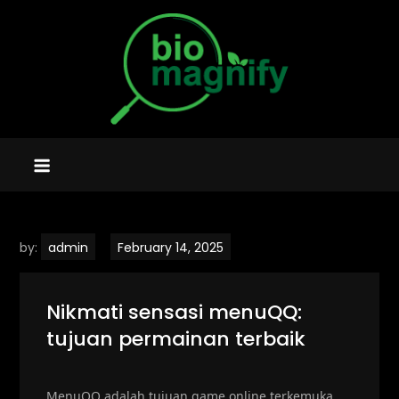
Skip
to
content
Cara Mudah Menang di Agen Slot
Pelajari cara mudah menang di agen slot gacor setiap
Gacor Setiap Hari
hari. Ikuti tips dan trik yang efektif untuk
meningkatkan peluang kemenangan Anda dan raih
jackpot.
by:
admin
Nikmati sensasi menuQQ:
tujuan permainan terbaik
MenuQQ adalah tujuan game online terkemuka