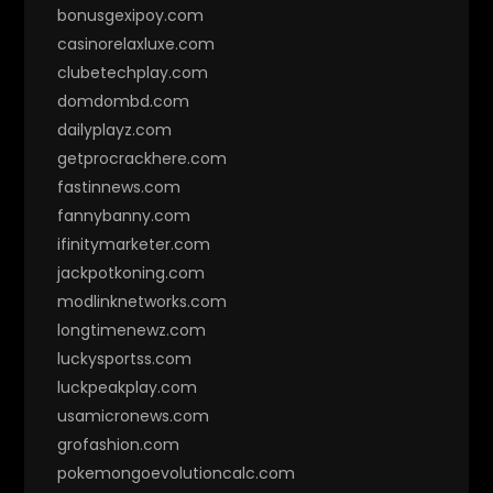
bonusgexipoy.com
casinorelaxluxe.com
clubetechplay.com
domdombd.com
dailyplayz.com
getprocrackhere.com
fastinnews.com
fannybanny.com
ifinitymarketer.com
jackpotkoning.com
modlinknetworks.com
longtimenewz.com
luckysportss.com
luckpeakplay.com
usamicronews.com
grofashion.com
pokemongoevolutioncalc.com