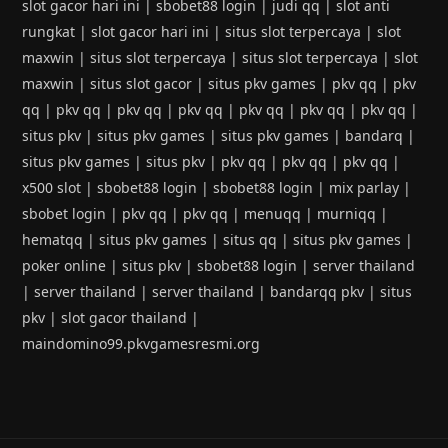
slot gacor hari ini
|
sbobet88 login
|
judi qq
|
slot anti
rungkat
|
slot gacor hari ini
|
situs slot terpercaya
|
slot
maxwin
|
situs slot terpercaya
|
situs slot terpercaya
|
slot
maxwin
|
situs slot gacor
|
situs pkv games
|
pkv qq
|
pkv
qq
|
pkv qq
|
pkv qq
|
pkv qq
|
pkv qq
|
pkv qq
|
pkv qq
|
situs pkv
|
situs pkv games
|
situs pkv games
|
bandarq
|
situs pkv games
|
situs pkv
|
pkv qq
|
pkv qq
|
pkv qq
|
x500 slot
|
sbobet88 login
|
sbobet88 login
|
mix parlay
|
sbobet login
|
pkv qq
|
pkv qq
|
menuqq
|
murniqq
|
hematqq
|
situs pkv games
|
situs qq
|
situs pkv games
|
poker online
|
situs pkv
|
sbobet88 login
|
server thailand
|
server thailand
|
server thailand
|
bandarqq pkv
|
situs
pkv
|
slot gacor thailand
|
maindomino99.pkvgamesresmi.org