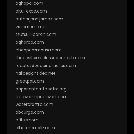
aghapal.com
altu-expo.com
authorjennijames.com
viajearoma.net
tsutsuji-parkin.com
agharab.com
cheapammousa.com
thepositiveladiessoccerclub.com
recetasdecocinafaciles.com
naildesignsidea.net
greatpai.com
paperlanterntheatre.org
freeworshipnetwork.com
watercraftllc.com
abourge.com
afiliixs.com
alharammallz.com