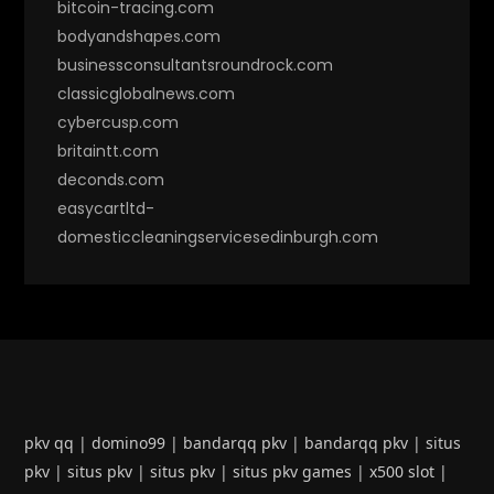
bitcoin-tracing.com
bodyandshapes.com
businessconsultantsroundrock.com
classicglobalnews.com
cybercusp.com
britaintt.com
deconds.com
easycartltd-
domesticcleaningservicesedinburgh.com
pkv qq
|
domino99
|
bandarqq pkv
|
bandarqq pkv
|
situs
pkv
|
situs pkv
|
situs pkv
|
situs pkv games
|
x500 slot
|