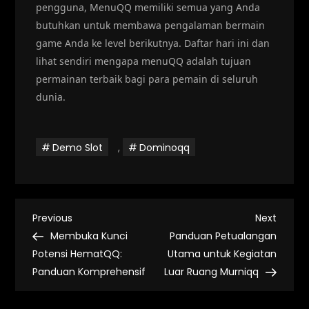
pengguna, MenuQQ memiliki semua yang Anda
butuhkan untuk membawa pengalaman bermain
game Anda ke level berikutnya. Daftar hari ini dan
lihat sendiri mengapa menuQQ adalah tujuan
permainan terbaik bagi para pemain di seluruh
dunia.
Demo Slot
,
Dominoqq
P
Previous
Next
Previous
Next
Post
Post
Membuka Kunci
Panduan Petualangan
o
Potensi HematQQ:
Utama untuk Kegiatan
Panduan Komprehensif
Luar Ruang Murniqq
s