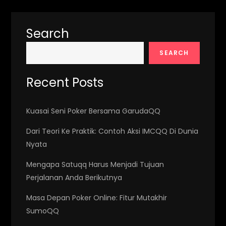
t
n
Search
a
SEARCH
v
Recent Posts
i
Kuasai Seni Poker Bersama GarudaQQ
g
Dari Teori Ke Praktik: Contoh Aksi IMCQQ Di Dunia
a
Nyata
Mengapa Satuqq Harus Menjadi Tujuan
t
Perjalanan Anda Berikutnya
i
Masa Depan Poker Online: Fitur Mutakhir
SumoQQ
o