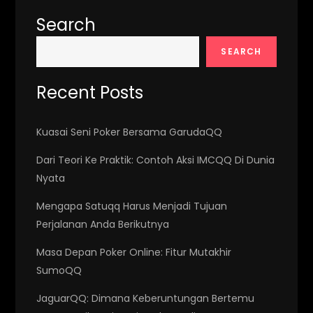
a
Search
v
SEARCH
i
Recent Posts
g
Kuasai Seni Poker Bersama GarudaQQ
a
Dari Teori Ke Praktik: Contoh Aksi IMCQQ Di Dunia
t
Nyata
Mengapa Satuqq Harus Menjadi Tujuan
i
Perjalanan Anda Berikutnya
o
Masa Depan Poker Online: Fitur Mutakhir
SumoQQ
n
JaguarQQ: Dimana Keberuntungan Bertemu