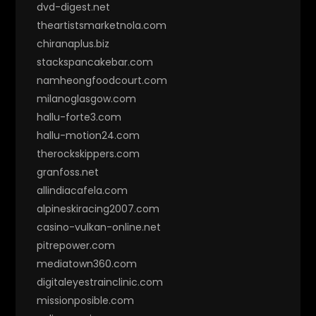
dvd-digest.net
theartistsmarketnola.com
chiranaplus.biz
stackspancakebar.com
namheongfoodcourt.com
milanoglasgow.com
hallu-forte3.com
hallu-motion24.com
therockskippers.com
granfoss.net
allindiacafela.com
alpineskiracing2007.com
casino-vulkan-online.net
pitrepower.com
mediatown360.com
digitaleyestrainclinic.com
missionposible.com