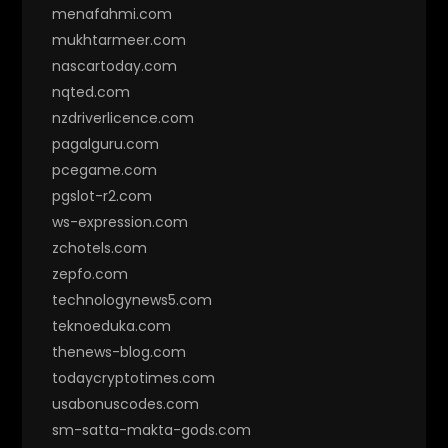
menafahmi.com
mukhtarmeer.com
nascartoday.com
nqted.com
nzdriverlicence.com
pagalguru.com
pcegame.com
pgslot-r2.com
ws-expression.com
zchotels.com
zepfo.com
technologynews5.com
teknoeduka.com
thenews-blog.com
todaycryptotimes.com
usabonuscodes.com
sm-satta-makta-gods.com