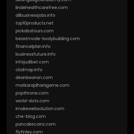
lindehealthcarefree.com
allbusinessjobs.info
top10products.net
pickabatours.com
beastmode-bodybuilding.com
financelplan.info
businessfuture.info
infojudibet.com
cbdmap.info
deanbeanxn.com
matkarajdhanigame.com
popthrone.com
world-slots.com
imakewebsolution.com
che-blog.com
pancakecoinz.com
flyfinley.com