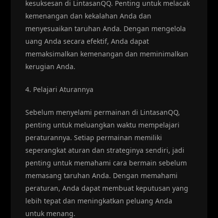
kesuksesan di LintasanQQ. Penting untuk melacak
kemenangan dan kekalahan Anda dan
menyesuaikan taruhan Anda. Dengan mengelola
uang Anda secara efektif, Anda dapat
memaksimalkan kemenangan dan meminimalkan
kerugian Anda.
4. Pelajari Aturannya
Sebelum menyelami permainan di LintasanQQ,
penting untuk meluangkan waktu mempelajari
peraturannya. Setiap permainan memiliki
seperangkat aturan dan strateginya sendiri, jadi
penting untuk memahami cara bermain sebelum
memasang taruhan Anda. Dengan memahami
peraturan, Anda dapat membuat keputusan yang
lebih tepat dan meningkatkan peluang Anda
untuk menang.