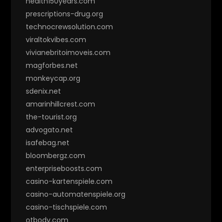
health150years.com
prescriptions-drug.org
technocrewsolution.com
viraltokvibes.com
vivianebritoimoveis.com
magforbes.net
monkeycap.org
sdenix.net
amarinhillcrest.com
the-tourist.org
advogato.net
isafebag.net
bloombergz.com
enterpriseboosts.com
casino-kartenspiele.com
casino-automatenspiele.org
casino-tischspiele.com
otbody.com