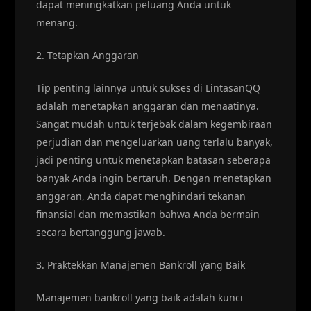
dapat meningkatkan peluang Anda untuk
menang.
2. Tetapkan Anggaran
Tip penting lainnya untuk sukses di LintasanQQ
adalah menetapkan anggaran dan menaatinya.
Sangat mudah untuk terjebak dalam kegembiraan
perjudian dan mengeluarkan uang terlalu banyak,
jadi penting untuk menetapkan batasan seberapa
banyak Anda ingin bertaruh. Dengan menetapkan
anggaran, Anda dapat menghindari tekanan
finansial dan memastikan bahwa Anda bermain
secara bertanggung jawab.
3. Praktekkan Manajemen Bankroll yang Baik
Manajemen bankroll yang baik adalah kunci