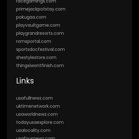
racegamings.com
primejackpotstay.com
pokugaa.com
playvaultgame.com
playgrandresorts.com
romsportal.com
sportsdocfestival.com
shestylestore.com
thingsiwontfinish.com
Links
usafullnewz.com
uktimenetwork.com
usaworldnewz.com
todayusaexplore.com
usalocality.com
usafournewz.com