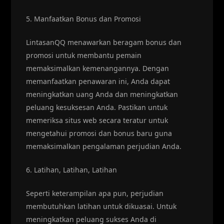
5. Manfaatkan Bonus dan Promosi
LintasanQQ menawarkan beragam bonus dan
promosi untuk membantu pemain
memaksimalkan kemenangannya. Dengan
memanfaatkan penawaran ini, Anda dapat
meningkatkan uang Anda dan meningkatkan
peluang kesuksesan Anda. Pastikan untuk
memeriksa situs web secara teratur untuk
mengetahui promosi dan bonus baru guna
memaksimalkan pengalaman perjudian Anda.
6. Latihan, Latihan, Latihan
Seperti keterampilan apa pun, perjudian
membutuhkan latihan untuk dikuasai. Untuk
meningkatkan peluang sukses Anda di