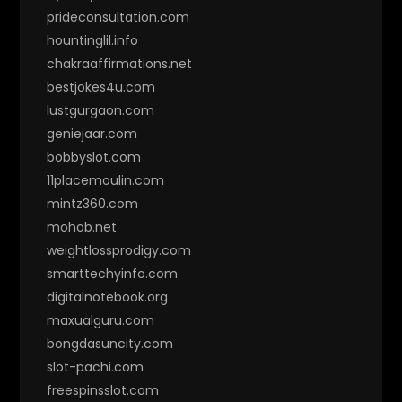
prideconsultation.com
hountinglil.info
chakraaffirmations.net
bestjokes4u.com
lustgurgaon.com
geniejaar.com
bobbyslot.com
11placemoulin.com
mintz360.com
mohob.net
weightlossprodigy.com
smarttechyinfo.com
digitalnotebook.org
maxualguru.com
bongdasuncity.com
slot-pachi.com
freespinsslot.com