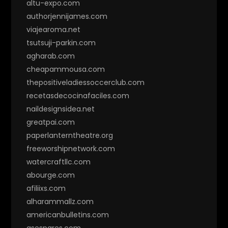
altu-expo.com
authorjennijames.com
viajearoma.net
tsutsuji-parkin.com
agharab.com
cheapammousa.com
thepositiveladiessoccerclub.com
recetasdecocinafaciles.com
naildesignsidea.net
greatpai.com
paperlanterntheatre.org
freeworshipnetwork.com
watercraftllc.com
abourge.com
afiliixs.com
alharammallz.com
americanbulletins.com
asespares.com