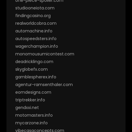
one-piece-spoiler.com
studiooneiota.com
findingcasino.org
realworldcobra.com
automachine.info
autospeedsters.info
wagerchampion.info
monomousumicontest.com
deadricklingo.com
skyglobefx.com
gamblespherex.info
agentur-ramsenthaler.com
eomdesigns.com
triptrekker.info
gendxxi.net
motomasters.info
mycarzone.info
vibecasaconcepts.com