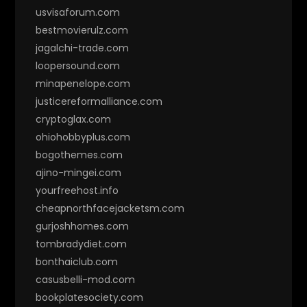
usvisaforum.com
bestmovierulz.com
jagalchi-trade.com
loopersound.com
minapenelope.com
justicereformalliance.com
cryptoglax.com
ohiohobbyplus.com
bogothemes.com
ajino-mingei.com
yourfreehost.info
cheapnorthfacejacketsm.com
gurjoshhomes.com
tombradydiet.com
bonthaiclub.com
casusbelli-mod.com
bookplatesociety.com