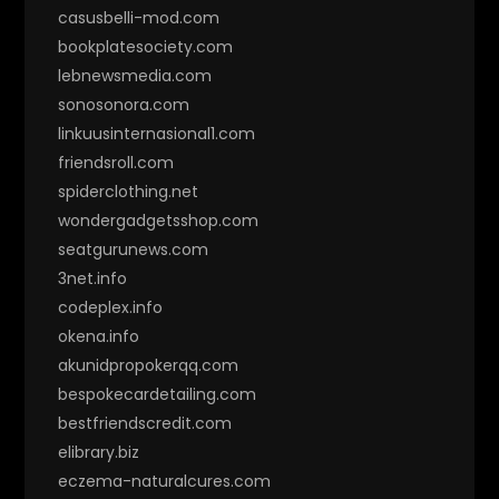
casusbelli-mod.com
bookplatesociety.com
lebnewsmedia.com
sonosonora.com
linkuusinternasional1.com
friendsroll.com
spiderclothing.net
wondergadgetsshop.com
seatgurunews.com
3net.info
codeplex.info
okena.info
akunidpropokerqq.com
bespokecardetailing.com
bestfriendscredit.com
elibrary.biz
eczema-naturalcures.com