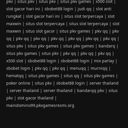
pkv
|
situs pkv
|
situs pkv
|
situs pkv games
|
x500 slot
|
slot gacor hari ini
|
sbobet88 login
|
judi qq
|
slot anti
rungkat
|
slot gacor hari ini
|
situs slot terpercaya
|
slot
maxwin
|
situs slot terpercaya
|
situs slot terpercaya
|
slot
maxwin
|
situs slot gacor
|
situs pkv games
|
pkv qq
|
pkv
qq
|
pkv qq
|
pkv qq
|
pkv qq
|
pkv qq
|
pkv qq
|
pkv qq
|
situs pkv
|
situs pkv games
|
situs pkv games
|
bandarq
|
situs pkv games
|
situs pkv
|
pkv qq
|
pkv qq
|
pkv qq
|
x500 slot
|
sbobet88 login
|
sbobet88 login
|
mix parlay
|
sbobet login
|
pkv qq
|
pkv qq
|
menuqq
|
murniqq
|
hematqq
|
situs pkv games
|
situs qq
|
situs pkv games
|
poker online
|
situs pkv
|
sbobet88 login
|
server thailand
|
server thailand
|
server thailand
|
bandarqq pkv
|
situs
pkv
|
slot gacor thailand
|
maindomino99.pkvgamesresmi.org