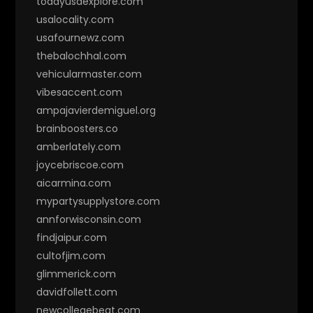
todayusaexplore.com
usalocality.com
usafournewz.com
thebalochhal.com
vehicularmaster.com
vibesaccent.com
ampajavierdemiguel.org
brainboosters.co
amberlately.com
joycebriscoe.com
aicarmina.com
mypartysupplystore.com
annforwisconsin.com
findjaipur.com
cultofjim.com
glimmerick.com
davidfollett.com
newcollegebeat.com