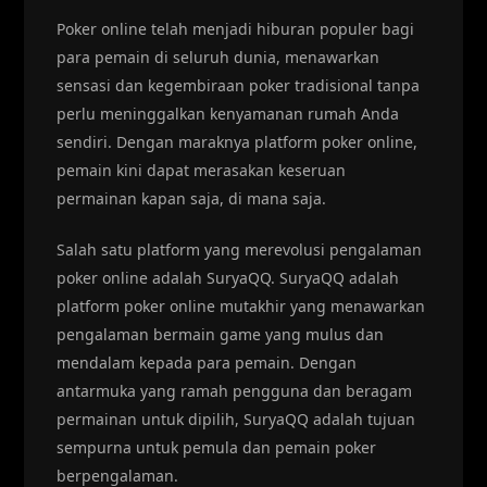
Poker online telah menjadi hiburan populer bagi
para pemain di seluruh dunia, menawarkan
sensasi dan kegembiraan poker tradisional tanpa
perlu meninggalkan kenyamanan rumah Anda
sendiri. Dengan maraknya platform poker online,
pemain kini dapat merasakan keseruan
permainan kapan saja, di mana saja.
Salah satu platform yang merevolusi pengalaman
poker online adalah SuryaQQ. SuryaQQ adalah
platform poker online mutakhir yang menawarkan
pengalaman bermain game yang mulus dan
mendalam kepada para pemain. Dengan
antarmuka yang ramah pengguna dan beragam
permainan untuk dipilih, SuryaQQ adalah tujuan
sempurna untuk pemula dan pemain poker
berpengalaman.