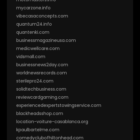
mycarzone.info
vibecasaconcepts.com
quantum24.info
quantenki.com
businessmagazineusa.com
medicwellcare.com
vidsmall.com
businessnews2day.com
worldnewsrecords.com
sterilepro24.com
solidtechbusiness.com
reviewcardgaming.com
experiencedexpertstowingservice.com
blackheadsshop.com
location-voiture-casablanca.org
kpaulbartelme.com
comedyclubofhiltonhead.com