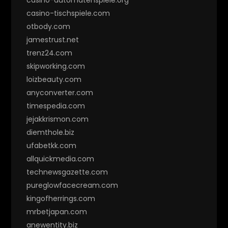
casino-tischspiele.com
otbody.com
jamestrust.net
trenz24.com
skipworking.com
loizbeauty.com
anyconverter.com
timespedia.com
jejakkrismon.com
diemthole.biz
ufabetkk.com
allquickmedia.com
technewsgazette.com
pureglowfacecream.com
kingofherrings.com
mrbetjapan.com
anewentity.biz