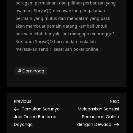
beragam permainan, dan pilihan perbankan yang
nyaman, SuryaQQ menawarkan pengalaman
bermain yang mulus dan mendalam yang pasti
akan membuat pemain datang kembali untuk
bermain lebih banyak. Jadi mengapa menunggu?
Kunjungi SuryaQQ hari ini dan mulailah
merasakan sendiri keseruan poker online.
Dominoqq
P
Previous
Next
Previous
Next
Post
Post
Temukan Serunya
Melepaskan Sensasi
o
Judi Online Bersama
Permainan Online
Doyanqq
dengan Dewaqq
s