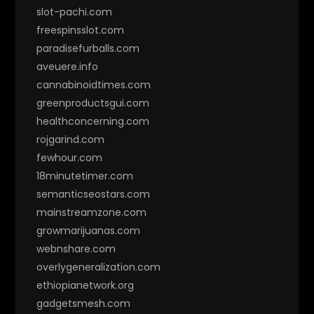
slot-pachi.com
freespinsslot.com
paradisefurballs.com
aveuere.info
cannabinoidtimes.com
greenproductsgui.com
healthconcerning.com
rojgarind.com
fewhour.com
18minutetimer.com
semanticseostars.com
mainstreamzone.com
growmarijuanas.com
webnshare.com
overlygeneralization.com
ethiopianetwork.org
gadgetsmesh.com