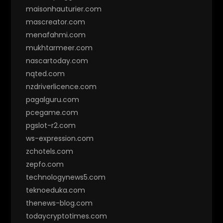
maisonhauturier.com
mascreator.com
menafahmi.com
mukhtarmeer.com
nascartoday.com
nqted.com
nzdriverlicence.com
pagalguru.com
pcegame.com
pgslot-r2.com
ws-expression.com
zchotels.com
zepfo.com
technologynews5.com
teknoeduka.com
thenews-blog.com
todaycryptotimes.com