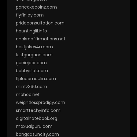
pancakecoinz.com
flyfinley.com
prideconsultation.com
hountinglil.info
chakraaffirmations.net
bestjokes4u.com
lustgurgaon.com
geniejaar.com
bobbyslot.com
11placemoulin.com
mintz360.com
mohob.net
weightlossprodigy.com
smarttechyinfo.com
digitalnotebook.org
maxualguru.com
bongdasuncity.com