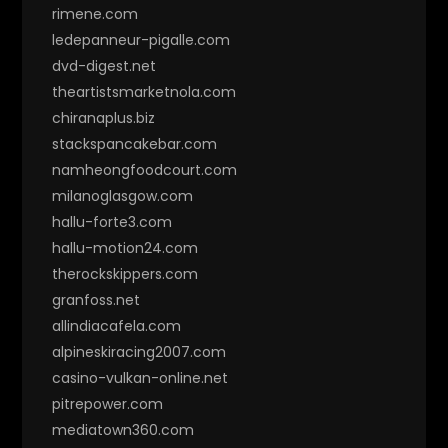
rimene.com
ledepanneur-pigalle.com
dvd-digest.net
theartistsmarketnola.com
chiranaplus.biz
stackspancakebar.com
namheongfoodcourt.com
milanoglasgow.com
hallu-forte3.com
hallu-motion24.com
therockskippers.com
granfoss.net
allindiacafela.com
alpineskiracing2007.com
casino-vulkan-online.net
pitrepower.com
mediatown360.com