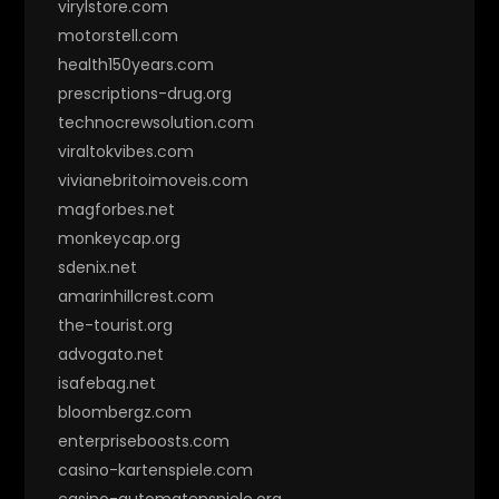
virylstore.com
motorstell.com
health150years.com
prescriptions-drug.org
technocrewsolution.com
viraltokvibes.com
vivianebritoimoveis.com
magforbes.net
monkeycap.org
sdenix.net
amarinhillcrest.com
the-tourist.org
advogato.net
isafebag.net
bloombergz.com
enterpriseboosts.com
casino-kartenspiele.com
casino-automatenspiele.org