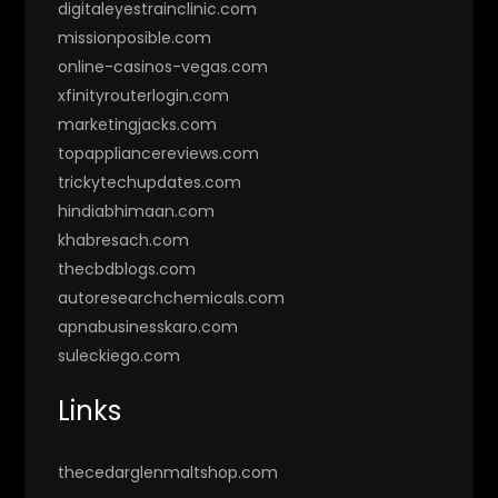
digitaleyestrainclinic.com
missionposible.com
online-casinos-vegas.com
xfinityrouterlogin.com
marketingjacks.com
topappliancereviews.com
trickytechupdates.com
hindiabhimaan.com
khabresach.com
thecbdblogs.com
autoresearchchemicals.com
apnabusinesskaro.com
suleckiego.com
Links
thecedarglenmaltshop.com