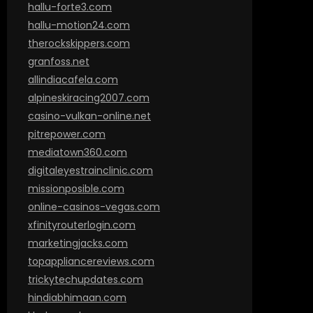
hallu-forte3.com
hallu-motion24.com
therockskippers.com
granfoss.net
allindiacafela.com
alpineskiracing2007.com
casino-vulkan-online.net
pitrepower.com
mediatown360.com
digitaleyestrainclinic.com
missionposible.com
online-casinos-vegas.com
xfinityrouterlogin.com
marketingjacks.com
topappliancereviews.com
trickytechupdates.com
hindiabhimaan.com