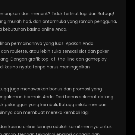
angkan dan menarik? Tidak terlihat lagi dari Ratuqq!
ng murah hati, dan antarmuka yang ramah pengguna,
 kebutuhan kasino online Anda.
pilihan permainannya yang luas. Apakah Anda
an roulette, atau lebih suka sensasi slot dan poker
rang. Dengan grafik top-of-the-line dan gameplay
di kasino nyata tanpa harus meninggalkan
tuqq juga menawarkan bonus dan promosi yang
ngalaman bermain Anda. Dari bonus selamat datang
uk pelanggan yang kembali, Ratuqq selalu mencari
innya dan membuat mereka kembali lagi.
ri kasino online lainnya adalah komitmennya untuk
aman. Dengan teknologi enkripsi canggih dan