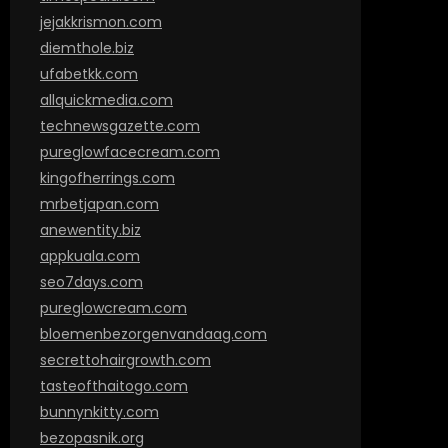
jejakkrismon.com
diemthole.biz
ufabetkk.com
allquickmedia.com
technewsgazette.com
pureglowfacecream.com
kingofherrings.com
mrbetjapan.com
anewentity.biz
appkuala.com
seo7days.com
pureglowcream.com
bloemenbezorgenvandaag.com
secrettohairgrowth.com
tasteofthaitogo.com
bunnynkitty.com
bezopasnik.org