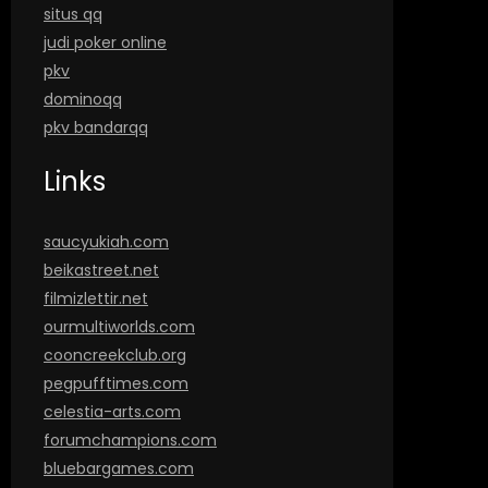
situs qq
judi poker online
pkv
dominoqq
pkv bandarqq
Links
saucyukiah.com
beikastreet.net
filmizlettir.net
ourmultiworlds.com
cooncreekclub.org
pegpufftimes.com
celestia-arts.com
forumchampions.com
bluebargames.com