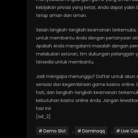
kebijakan privasi yang ketat, Anda dapat yakin
tetap aman dan aman.
Selain langkah-langkah keamanan terkemuka,
untuk membantu Anda dengan pertanyaan atau
Apakah Anda mengalami masalah dengan per
melakukan setoran, tim dukungan pelanggan y
tersedia untuk membantu.
Jadi mengapa menunggu? Daftar untuk akun di
sensasi dan kegembiraan game kasino online.
hati, dan langkah-langkah keamanan terkemu
kebutuhan kasino online Anda. Jangan lewat
hari ini!
[ad_2]
Demo Slot
,
Dominoqq
,
Live Ca