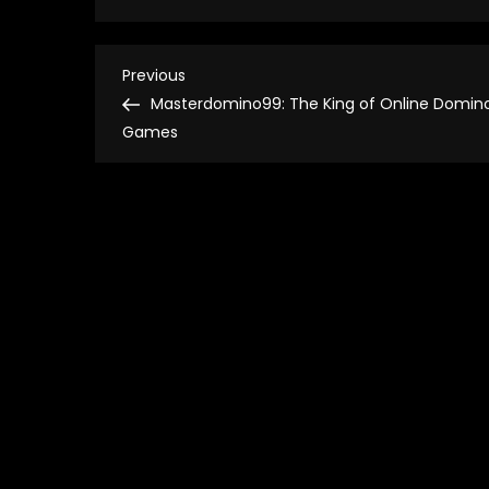
P
Previous
Previous
Post
Masterdomino99: The King of Online Domin
o
Games
s
t
n
a
v
i