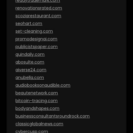
readytrademark.com
renovationsrated.com
scoziarestaurant.com
seohart.com
set-cleaning.com
promodesignai.com
publicistspaper.com
quindaily.com
abosulte.com
aiverse24.com
anubella.com
audiobooksonaudible.com
beautenetwork.com
bitcoin-tracing.com
bodyandshapes.com
businessconsultantsroundrock.com
classicglobalnews.com
cybercusp.com