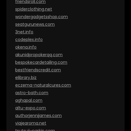
friendsroll.com
spiderclothing.net
wondergadgetsshop.com
seatgurunews.com
3net.info
codeplex.info
okena.info
akunidpropokerqq.com
bespokecardetailing.com
bestfriendscredit.com
elibrary.biz
eczema-naturalcures.com
astro-bath.com
aghapal.com
altu-expo.com
authorjennijames.com
viajearoma.net
tsutsuji-parkin.com