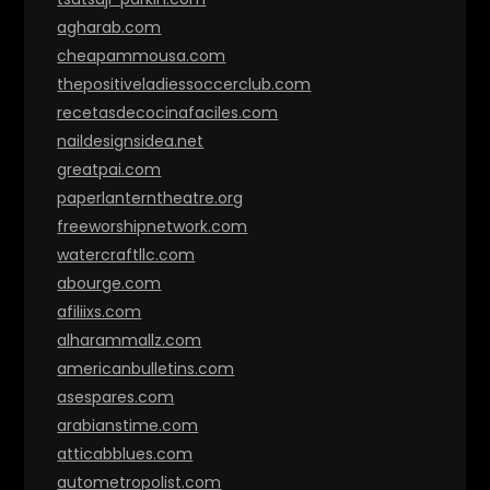
agharab.com
cheapammousa.com
thepositiveladiessoccerclub.com
recetasdecocinafaciles.com
naildesignsidea.net
greatpai.com
paperlanterntheatre.org
freeworshipnetwork.com
watercraftllc.com
abourge.com
afiliixs.com
alharammallz.com
americanbulletins.com
asespares.com
arabianstime.com
atticabblues.com
autometropolist.com