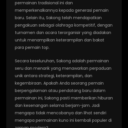
permainan tradisional ini dan
memperkenalkannya kepada generasi pemain
baru. Selain itu, Sakong telah mendapatkan
pengakuan sebagai olahraga kompetitif, dengan
turnamen dan acara terorganisir yang diadakan
untuk menampilkan keterampilan dan bakat
para pemain top.
Secara keseluruhan, Sakong adalah permainan
seru dan menarik yang menawarkan perpaduan
unik antara strategi, keterampilan, dan
kegembiraan. Apakah Anda seorang pemain
berpengalaman atau pendatang baru dalam
permainan ini, Sakong pasti memberikan hiburan
dan kesenangan selama berjam-jam. Jadi
mengapa tidak mencobanya dan lihat sendiri
mengapa permainan kuno ini kembali populer di
zaman modern?