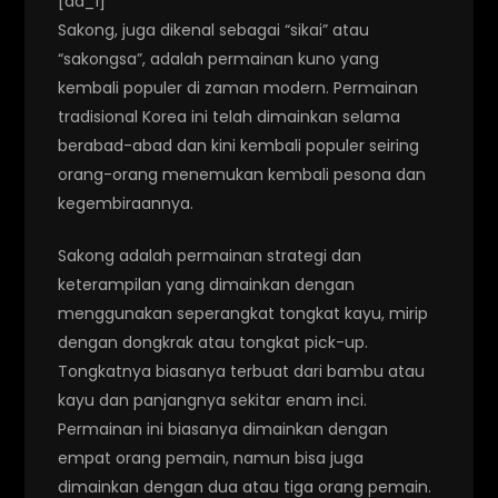
[ad_1]
Sakong, juga dikenal sebagai “sikai” atau
“sakongsa”, adalah permainan kuno yang
kembali populer di zaman modern. Permainan
tradisional Korea ini telah dimainkan selama
berabad-abad dan kini kembali populer seiring
orang-orang menemukan kembali pesona dan
kegembiraannya.
Sakong adalah permainan strategi dan
keterampilan yang dimainkan dengan
menggunakan seperangkat tongkat kayu, mirip
dengan dongkrak atau tongkat pick-up.
Tongkatnya biasanya terbuat dari bambu atau
kayu dan panjangnya sekitar enam inci.
Permainan ini biasanya dimainkan dengan
empat orang pemain, namun bisa juga
dimainkan dengan dua atau tiga orang pemain.