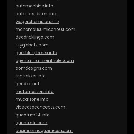
automachine.info
autospeedsters.info
wagerchampion.info
monomousumicontest.com
deadricklingo.com
skyglobefx.com
gamblespherex.info
agentur-ramsenthaler.com
eomdesigns.com
triptrekker.info
gendxxi.net
motomasters.info
mycarzone.info
vibecasaconcepts.com
quantum24.info
quantenki.com
businessmagazineusa.com