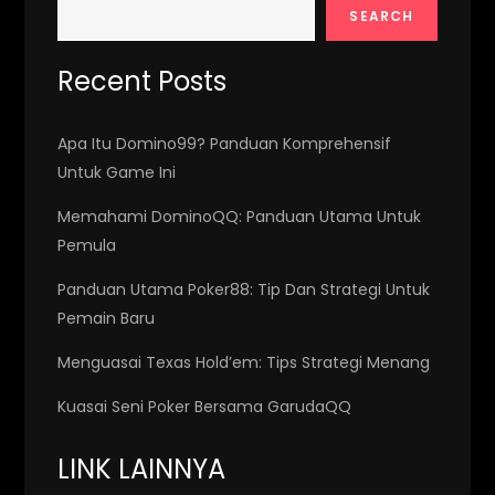
v
SEARCH
i
Recent Posts
g
Apa Itu Domino99? Panduan Komprehensif
a
Untuk Game Ini
t
Memahami DominoQQ: Panduan Utama Untuk
Pemula
i
Panduan Utama Poker88: Tip Dan Strategi Untuk
o
Pemain Baru
Menguasai Texas Hold’em: Tips Strategi Menang
n
Kuasai Seni Poker Bersama GarudaQQ
LINK LAINNYA