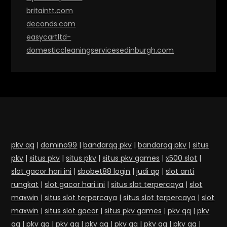
britaintt.com
deconds.com
easycartltd-
domesticcleaningservicesedinburgh.com
pkv qq
|
domino99
|
bandarqq pkv
|
bandarqq pkv
|
situs
pkv
|
situs pkv
|
situs pkv
|
situs pkv games
|
x500 slot
|
slot gacor hari ini
|
sbobet88 login
|
judi qq
|
slot anti
rungkat
|
slot gacor hari ini
|
situs slot terpercaya
|
slot
maxwin
|
situs slot terpercaya
|
situs slot terpercaya
|
slot
maxwin
|
situs slot gacor
|
situs pkv games
|
pkv qq
|
pkv
qq
|
pkv qq
|
pkv qq
|
pkv qq
|
pkv qq
|
pkv qq
|
pkv qq
|