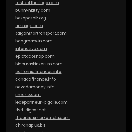
tasteofthaitogo.com
bunnynkitty.com
bezopasnik.org
fjmnxga.com
saigonstartransport.com
bangmaxwin.com
infonetive.com
epictacoshop.com
biopuraskinserum.com
californiafinances.info
canadafinance.info
nevadamoney.info
rimene.com
ledepanneur-pigalle.com
dvd-digest.net
theartistsmarketnola.com
chiranaplus.biz