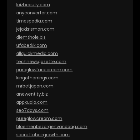
loizbeauty.com
anyconverter.com
timespedia.com
jejakkrismon.com
diemthole.biz
ufabetkk.com
allquickmedia.com
technewsgazette.com
pureglowfacecream.com
kingofherrings.com
mrbetjapan.com
anewentity.biz
appkuala.com
seo7days.com
pureglowcream.com
bloemenbezorgenvandaag.com
secrettohairgrowth.com