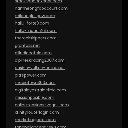
stackspancakebar.com
namheongfoodcourt.com
milanoglasgow.com
hallu-forte3.com
hallu-motion24.com
therockskippers.com
granfoss.net
allindiacafela.com
alpineskiracing2007.com
casino-vulkan-online.net
pitrepower.com
mediatown360.com
digitaleyestrainclinic.com
missionposible.com
online-casinos-vegas.com
xfinityrouterlogin.com
marketingjacks.com
topappliancereviews.com