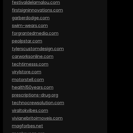
festivaldelamalou.com
firstsigninnovations.com
garberdodge.com
swim-wears.com
forgrantedmedia.com
peolpstar.com
tylerscustomdesign.com
carworksonline.com
techtimesss.com
virylstore.com
motorstell.com
health150years.com
prescriptions-drug.org
technocrewsolution.com
viraltokvibes.com
vivianebritoimoveis.com
magforbes.net