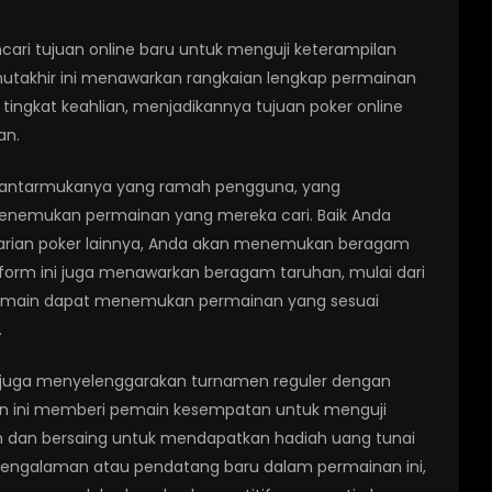
ri tujuan online baru untuk menguji keterampilan
utakhir ini menawarkan rangkaian lengkap permainan
ingkat keahlian, menjadikannya tujuan poker online
an.
ah antarmukanya yang ramah pengguna, yang
nemukan permainan yang mereka cari. Baik Anda
varian poker lainnya, Anda akan menemukan beragam
atform ini juga menawarkan beragam taruhan, mulai dari
 pemain dapat menemukan permainan yang sesuai
.
 juga menyelenggarakan turnamen reguler dengan
n ini memberi pemain kesempatan untuk menguji
dan bersaing untuk mendapatkan hadiah uang tunai
rpengalaman atau pendatang baru dalam permainan ini,