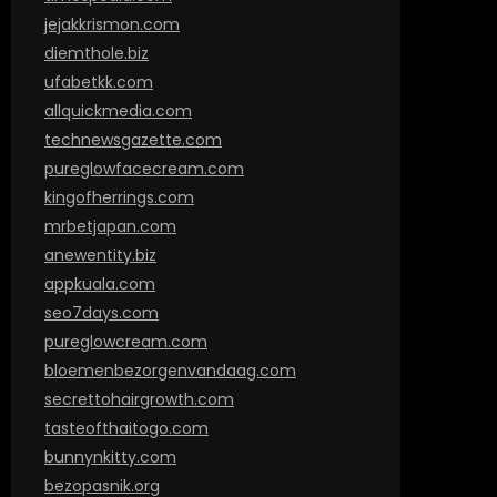
jejakkrismon.com
diemthole.biz
ufabetkk.com
allquickmedia.com
technewsgazette.com
pureglowfacecream.com
kingofherrings.com
mrbetjapan.com
anewentity.biz
appkuala.com
seo7days.com
pureglowcream.com
bloemenbezorgenvandaag.com
secrettohairgrowth.com
tasteofthaitogo.com
bunnynkitty.com
bezopasnik.org