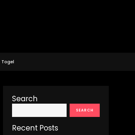
ingkatkan peluang kemenangan Anda dan raih jackpot.
Togel
Search
SEARCH
Recent Posts