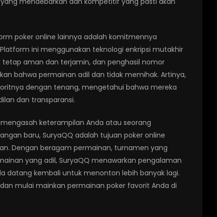
ng mendebarkan dan kompetitif yang pasti akan
rm poker online lainnya adalah komitmennya
latform ini menggunakan teknologi enkripsi mutakhir
tetap aman dan terjamin, dan penghasil nomor
kan bahwa permainan adil dan tidak memihak. Artinya,
voritnya dengan tenang, mengetahui bahwa mereka
lan dan transparansi.
n mengasah keterampilan Anda atau seorang
angan baru, SuryaQQ adalah tujuan poker online
hlian. Dengan beragam permainan, turnamen yang
mainan yang adil, SuryaQQ menawarkan pengalaman
a datang kembali untuk menonton lebih banyak lagi.
dan mulai mainkan permainan poker favorit Anda di