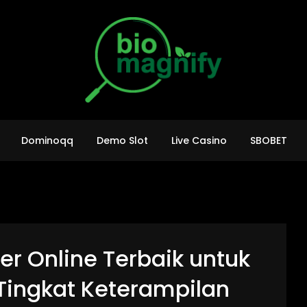
gen Slot Gacor Setiap Hari
 setiap hari. Ikuti tips dan trik yang efektif untuk men
Dominoqq
Demo Slot
Live Casino
SBOBET
er Online Terbaik untuk
Tingkat Keterampilan