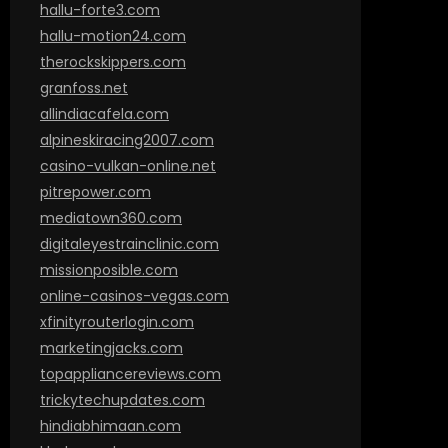
hallu-forte3.com
hallu-motion24.com
therockskippers.com
granfoss.net
allindiacafela.com
alpineskiracing2007.com
casino-vulkan-online.net
pitrepower.com
mediatown360.com
digitaleyestrainclinic.com
missionposible.com
online-casinos-vegas.com
xfinityrouterlogin.com
marketingjacks.com
topappliancereviews.com
trickytechupdates.com
hindiabhimaan.com