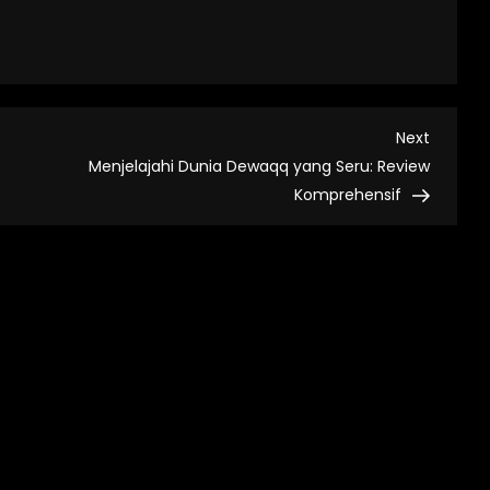
Next
Next
Post
Menjelajahi Dunia Dewaqq yang Seru: Review
Komprehensif