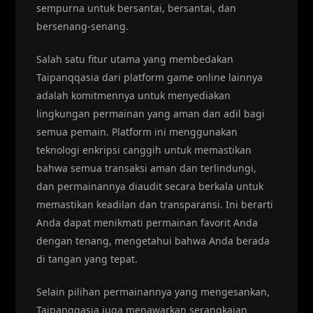
sempurna untuk bersantai, bersantai, dan
bersenang-senang.
Salah satu fitur utama yang membedakan
Taipanqqasia dari platform game online lainnya
adalah komitmennya untuk menyediakan
lingkungan permainan yang aman dan adil bagi
semua pemain. Platform ini menggunakan
teknologi enkripsi canggih untuk memastikan
bahwa semua transaksi aman dan terlindungi,
dan permainannya diaudit secara berkala untuk
memastikan keadilan dan transparansi. Ini berarti
Anda dapat menikmati permainan favorit Anda
dengan tenang, mengetahui bahwa Anda berada
di tangan yang tepat.
Selain pilihan permainannya yang mengesankan,
Taipanqqasia juga menawarkan serangkaian