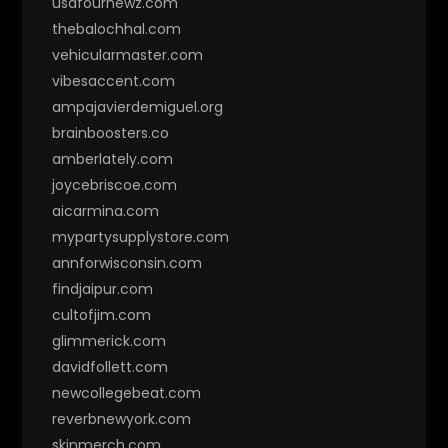
usafournewz.com
thebalochhal.com
vehicularmaster.com
vibesaccent.com
ampajavierdemiguel.org
brainboosters.co
amberlately.com
joycebriscoe.com
aicarmina.com
mypartysupplystore.com
annforwisconsin.com
findjaipur.com
cultofjim.com
glimmerick.com
davidfollett.com
newcollegebeat.com
reverbnewyork.com
skinmerch.com