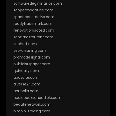
softwaredegimnasios.com
soopermagazine.com
spacecoastdailys.com
readytrademark.com
renovationsrated.com
scoziarestaurant.com
seohart.com
set-cleaning.com
promodesignai.com
publicistspaper.com
quindaily.com
abosulte.com
aiverse24.com
anubella.com
audiobooksonaudible.com
beautenetwork.com
bitcoin-tracing.com