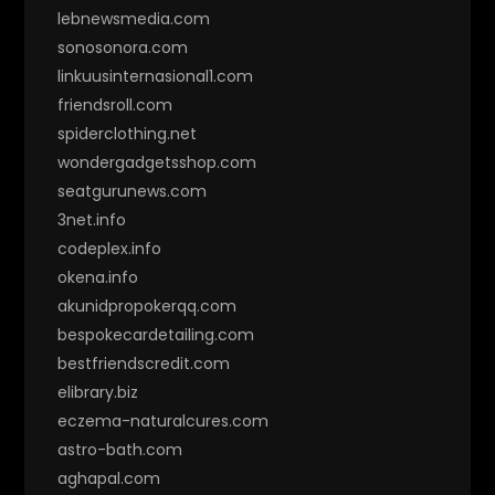
lebnewsmedia.com
sonosonora.com
linkuusinternasional1.com
friendsroll.com
spiderclothing.net
wondergadgetsshop.com
seatgurunews.com
3net.info
codeplex.info
okena.info
akunidpropokerqq.com
bespokecardetailing.com
bestfriendscredit.com
elibrary.biz
eczema-naturalcures.com
astro-bath.com
aghapal.com