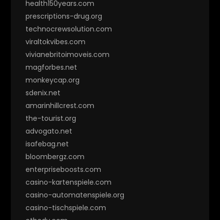
health150years.com
prescriptions-drug.org
technocrewsolution.com
viraltokvibes.com
vivianebritoimoveis.com
magforbes.net
monkeycap.org
sdenix.net
amarinhillcrest.com
the-tourist.org
advogato.net
isafebag.net
bloombergz.com
enterpriseboosts.com
casino-kartenspiele.com
casino-automatenspiele.org
casino-tischspiele.com