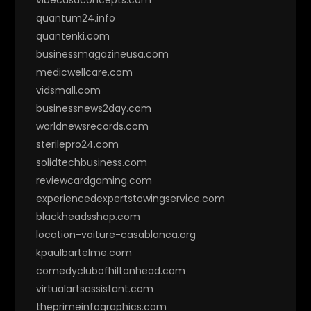
quantum24.info
quantenki.com
businessmagazineusa.com
medicwellcare.com
vidsmall.com
businessnews2day.com
worldnewsrecords.com
sterilepro24.com
solidtechbusiness.com
reviewcardgaming.com
experiencedexpertstowingservice.com
blackheadsshop.com
location-voiture-casablanca.org
kpaulbartelme.com
comedyclubofhiltonhead.com
virtualartsassistant.com
theprimeinfographics.com