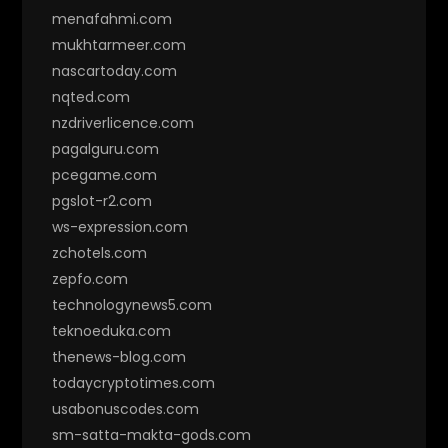
menafahmi.com
mukhtarmeer.com
nascartoday.com
nqted.com
nzdriverlicence.com
pagalguru.com
pcegame.com
pgslot-r2.com
ws-expression.com
zchotels.com
zepfo.com
technologynews5.com
teknoeduka.com
thenews-blog.com
todaycryptotimes.com
usabonuscodes.com
sm-satta-makta-gods.com