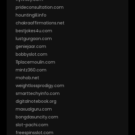
prideconsultation.com
hountinglil.info
chakraaffirmations.net
bestjokes4u.com
lustgurgaon.com
geniejaar.com
bobbyslot.com
11placemoulin.com
mintz360.com
mohob.net
weightlossprodigy.com
smarttechyinfo.com
digitalnotebook.org
maxualguru.com
bongdasuncity.com
slot-pachi.com
freespinsslot.com