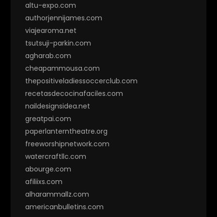
altu-expo.com
authorjennijames.com
viajearoma.net
tsutsuji-parkin.com
agharab.com
cheapammousa.com
thepositiveladiessoccerclub.com
recetasdecocinafaciles.com
naildesignsidea.net
greatpai.com
paperlanterntheatre.org
freeworshipnetwork.com
watercraftllc.com
abourge.com
afiliixs.com
alharammallz.com
americanbulletins.com