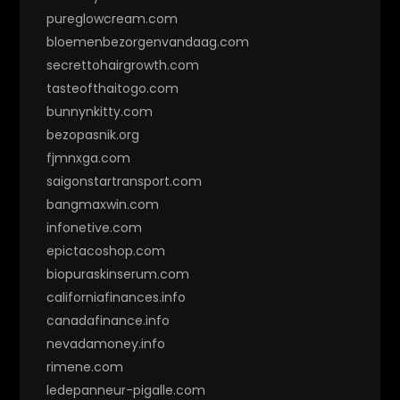
pureglowcream.com
bloemenbezorgenvandaag.com
secrettohairgrowth.com
tasteofthaitogo.com
bunnynkitty.com
bezopasnik.org
fjmnxga.com
saigonstartransport.com
bangmaxwin.com
infonetive.com
epictacoshop.com
biopuraskinserum.com
californiafinances.info
canadafinance.info
nevadamoney.info
rimene.com
ledepanneur-pigalle.com