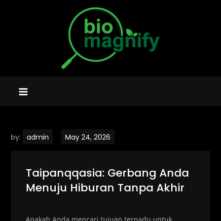
Skip
to
content
Cara Mudah Menang di Agen Slot
Pelajari cara mudah menang di agen slot gacor setiap
Gacor Setiap Hari
hari. Ikuti tips dan trik yang efektif untuk
meningkatkan peluang kemenangan Anda dan raih
jackpot.
by:
admin
Taipanqqasia: Gerbang Anda
Menuju Hiburan Tanpa Akhir
Apakah Anda mencari tujuan terpadu untuk