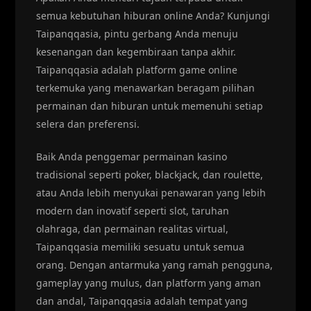
semua kebutuhan hiburan online Anda? Kunjungi
Taipanqqasia, pintu gerbang Anda menuju
kesenangan dan kegembiraan tanpa akhir.
Taipanqqasia adalah platform game online
terkemuka yang menawarkan beragam pilihan
permainan dan hiburan untuk memenuhi setiap
selera dan preferensi.
Baik Anda penggemar permainan kasino
tradisional seperti poker, blackjack, dan roulette,
atau Anda lebih menyukai penawaran yang lebih
modern dan inovatif seperti slot, taruhan
olahraga, dan permainan realitas virtual,
Taipanqqasia memiliki sesuatu untuk semua
orang. Dengan antarmuka yang ramah pengguna,
gameplay yang mulus, dan platform yang aman
dan andal, Taipanqqasia adalah tempat yang