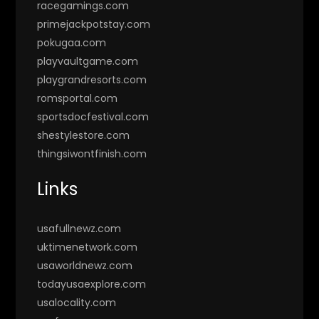
racegamings.com
primejackpotstay.com
pokugaa.com
playvaultgame.com
playgrandresorts.com
romsportal.com
sportsdocfestival.com
shestylestore.com
thingsiwontfinish.com
Links
usafullnewz.com
uktimenetwork.com
usaworldnewz.com
todayusaexplore.com
usalocality.com