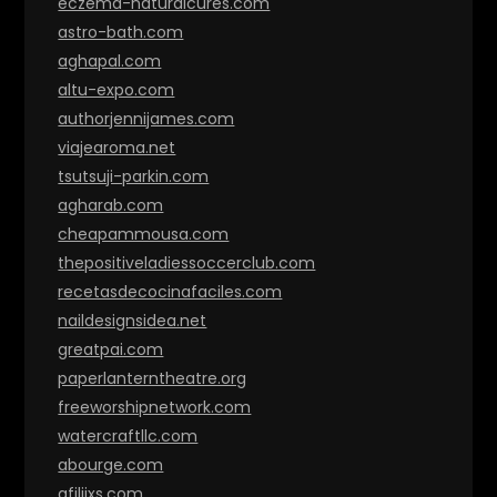
eczema-naturalcures.com
astro-bath.com
aghapal.com
altu-expo.com
authorjennijames.com
viajearoma.net
tsutsuji-parkin.com
agharab.com
cheapammousa.com
thepositiveladiessoccerclub.com
recetasdecocinafaciles.com
naildesignsidea.net
greatpai.com
paperlanterntheatre.org
freeworshipnetwork.com
watercraftllc.com
abourge.com
afiliixs.com