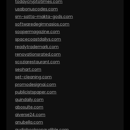
todaycryptotimes.com
usabonuscodes.com
sm-satta-makta-gods.com
softwaredegimnasios.com
soopermagazine.com
spacecoastdailys.com
readytrademark.com
renovationsrated.com
scoziarestaurant.com
seohart.com
set-cleaning.com
promodesignai.com
publicistspaper.com
quindaily.com
abosulte.com
aiverse24.com
anubella.com
audiobooksonaudible.com