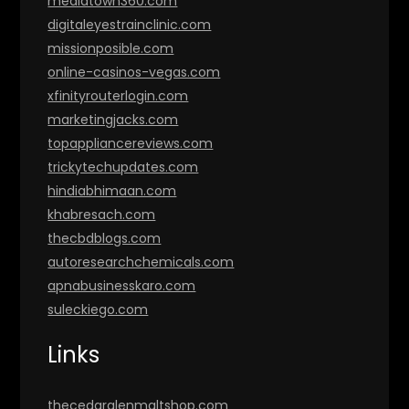
mediatown360.com
digitaleyestrainclinic.com
missionposible.com
online-casinos-vegas.com
xfinityrouterlogin.com
marketingjacks.com
topappliancereviews.com
trickytechupdates.com
hindiabhimaan.com
khabresach.com
thecbdblogs.com
autoresearchchemicals.com
apnabusinesskaro.com
suleckiego.com
Links
thecedarglenmaltshop.com