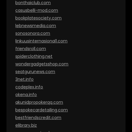
bonthaiclub.com
casusbelli-mod.com
bookplatesociety.com
lebnewsmedia.com
sonosonora.com
linkuusinternasional1.com
friendsroll.com
spiderclothing.net
wondergadgetsshop.com
seatgurunews.com
3net.info
codeplex.info
okena.info
akunidpropokerqq.com
bespokecardetailing.com
bestfriendscredit.com
elibrary.biz