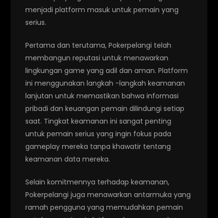
menjadi platform masuk untuk pemain yang
serius.
Pertama dan terutama, Pokerpelangi telah
membangun reputasi untuk menawarkan
lingkungan game yang adil dan aman. Platform
ini menggunakan langkah -langkah keamanan
lanjutan untuk memastikan bahwa informasi
pribadi dan keuangan pemain dilindungi setiap
saat. Tingkat keamanan ini sangat penting
untuk pemain serius yang ingin fokus pada
gameplay mereka tanpa khawatir tentang
keamanan data mereka.
Selain komitmennya terhadap keamanan,
Pokerpelangi juga menawarkan antarmuka yang
ramah pengguna yang memudahkan pemain