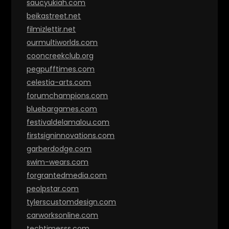
saucyukiah.com
beikastreet.net
filmizlettir.net
ourmultiworlds.com
cooncreekclub.org
pegpufftimes.com
celestia-arts.com
forumchampions.com
bluebargames.com
festivaldelamalou.com
firstsigninnovations.com
garberdodge.com
swim-wears.com
forgrantedmedia.com
peolpstar.com
tylerscustomdesign.com
carworksonline.com
techtimesss.com