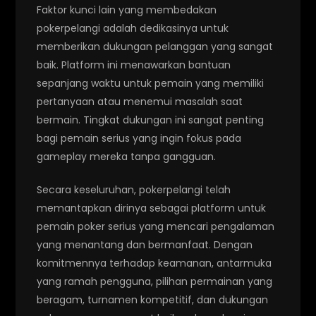
Faktor kunci lain yang membedakan
pokerpelangi adalah dedikasinya untuk
memberikan dukungan pelanggan yang sangat
baik. Platform ini menawarkan bantuan
sepanjang waktu untuk pemain yang memiliki
pertanyaan atau menemui masalah saat
bermain. Tingkat dukungan ini sangat penting
bagi pemain serius yang ingin fokus pada
gameplay mereka tanpa gangguan.
Secara keseluruhan, pokerpelangi telah
memantapkan dirinya sebagai platform untuk
pemain poker serius yang mencari pengalaman
yang menantang dan bermanfaat. Dengan
komitmennya terhadap keamanan, antarmuka
yang ramah pengguna, pilihan permainan yang
beragam, turnamen kompetitif, dan dukungan