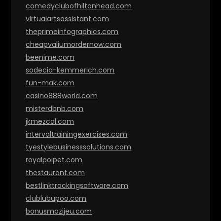
comedyclubofhiltonhead.com
virtualartsassistant.com
theprimeinfographics.com
cheapvaliumordernow.com
beenime.com
sodecia-kemmerich.com
fun-mak.com
casino888world.com
misterdbnb.com
jkmezcal.com
intervaltrainingexercises.com
tyestylebusinesssolutions.com
royalpoipet.com
thestaurant.com
bestlinktrackingsoftware.com
clublubupoo.com
bonusmazijeu.com