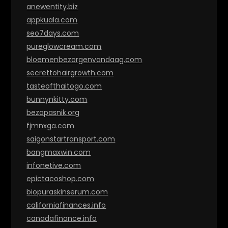
anewentity.biz
appkuala.com
seo7days.com
pureglowcream.com
bloemenbezorgenvandaag.com
secrettohairgrowth.com
tasteofthaitogo.com
bunnynkitty.com
bezopasnik.org
fjmnxga.com
saigonstartransport.com
bangmaxwin.com
infonetive.com
epictacoshop.com
biopuraskinserum.com
californiafinances.info
canadafinance.info