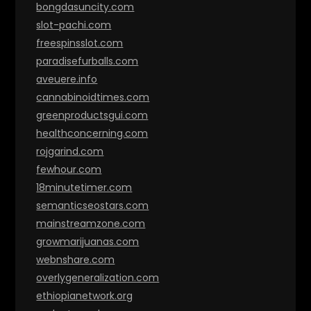
bongdasuncity.com
slot-pachi.com
freespinsslot.com
paradisefurballs.com
aveuere.info
cannabinoidtimes.com
greenproductsgui.com
healthconcerning.com
rojgarind.com
fewhour.com
18minutetimer.com
semanticseostars.com
mainstreamzone.com
growmarijuanas.com
webnshare.com
overlygeneralization.com
ethiopianetwork.org