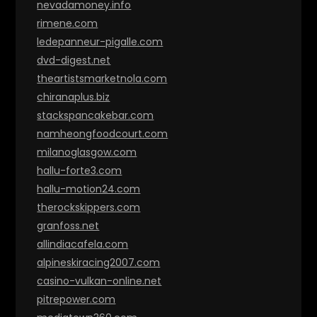
nevadamoney.info
rimene.com
ledepanneur-pigalle.com
dvd-digest.net
theartistsmarketnola.com
chiranaplus.biz
stackspancakebar.com
namheongfoodcourt.com
milanoglasgow.com
hallu-forte3.com
hallu-motion24.com
therockskippers.com
granfoss.net
allindiacafela.com
alpineskiracing2007.com
casino-vulkan-online.net
pitrepower.com