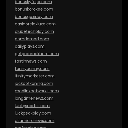
bonuskyfojea.com
bonuskorokee.com
bonusgexipoy.com
casinorelaxluxe.com
clubetechplay.com
domdombd.com
dailyplayz.com
getprocrackhere.com
fastinnews.com
fannybanny.com
ifinitymarketer.com
jackpotkoning.com
modlinknetworks.com
longtimenewz.com
luckysportss.com
luckpeakplay.com
usamicronews.com
grofashion.com