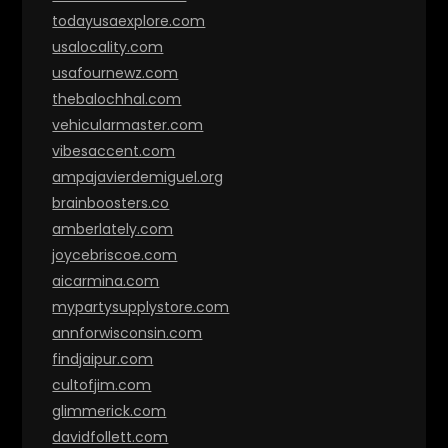
todayusaexplore.com
usalocality.com
usafournewz.com
thebalochhal.com
vehicularmaster.com
vibesaccent.com
ampajavierdemiguel.org
brainboosters.co
amberlately.com
joycebriscoe.com
aicarmina.com
mypartysupplystore.com
annforwisconsin.com
findjaipur.com
cultofjim.com
glimmerick.com
davidfollett.com