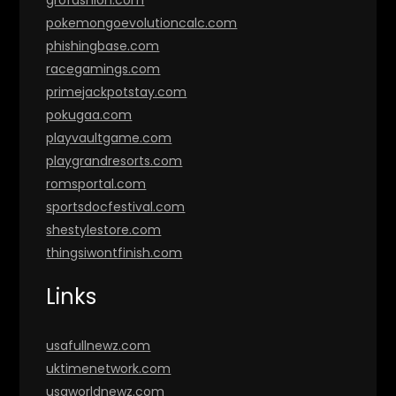
pokemongoevolutioncalc.com
phishingbase.com
racegamings.com
primejackpotstay.com
pokugaa.com
playvaultgame.com
playgrandresorts.com
romsportal.com
sportsdocfestival.com
shestylestore.com
thingsiwontfinish.com
Links
usafullnewz.com
uktimenetwork.com
usaworldnewz.com