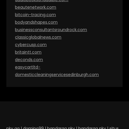
beautenetwork.com
bitcoin-tracing.com
bodyandshapes.com
businessconsultantsroundrock.com
classicglobalnews.com
cybercusp.com
britaintt.com
deconds.com
easycartltd-
domesticcleaningservicesedinburgh.com
pkv qq
|
domino99
|
bandarqq pkv
|
bandarqq pkv
|
situs