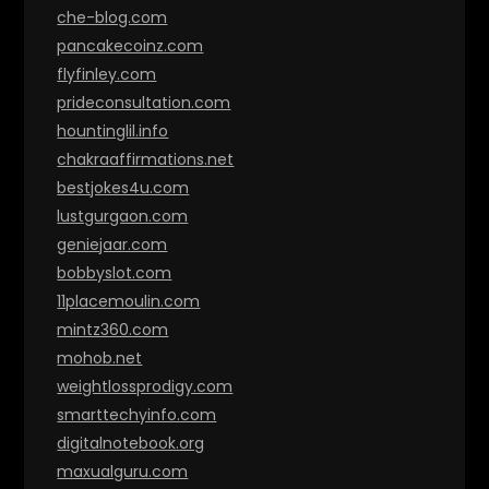
che-blog.com
pancakecoinz.com
flyfinley.com
prideconsultation.com
hountinglil.info
chakraaffirmations.net
bestjokes4u.com
lustgurgaon.com
geniejaar.com
bobbyslot.com
11placemoulin.com
mintz360.com
mohob.net
weightlossprodigy.com
smarttechyinfo.com
digitalnotebook.org
maxualguru.com