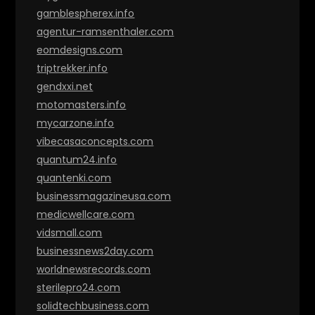
gamblespherex.info
agentur-ramsenthaler.com
eomdesigns.com
triptrekker.info
gendxxi.net
motomasters.info
mycarzone.info
vibecasaconcepts.com
quantum24.info
quantenki.com
businessmagazineusa.com
medicwellcare.com
vidsmall.com
businessnews2day.com
worldnewsrecords.com
sterilepro24.com
solidtechbusiness.com