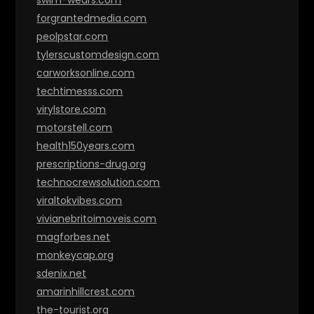
forgrantedmedia.com
peolpstar.com
tylerscustomdesign.com
carworksonline.com
techtimesss.com
virylstore.com
motorstell.com
health150years.com
prescriptions-drug.org
technocrewsolution.com
viraltokvibes.com
vivianebritoimoveis.com
magforbes.net
monkeycap.org
sdenix.net
amarinhillcrest.com
the-tourist.org