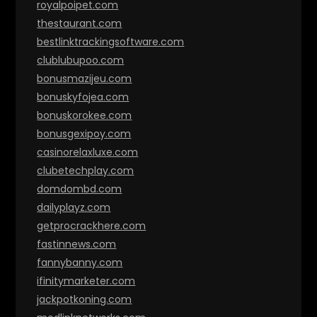
royalpoipet.com
thestaurant.com
bestlinktrackingsoftware.com
clublubupoo.com
bonusmazijeu.com
bonuskyfojea.com
bonuskorokee.com
bonusgexipoy.com
casinorelaxluxe.com
clubetechplay.com
domdombd.com
dailyplayz.com
getprocrackhere.com
fastinnews.com
fannybanny.com
ifinitymarketer.com
jackpotkoning.com