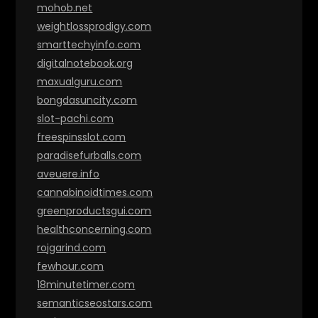
mohob.net
weightlossprodigy.com
smarttechyinfo.com
digitalnotebook.org
maxualguru.com
bongdasuncity.com
slot-pachi.com
freespinsslot.com
paradisefurballs.com
aveuere.info
cannabinoidtimes.com
greenproductsgui.com
healthconcerning.com
rojgarind.com
fewhour.com
18minutetimer.com
semanticseostars.com