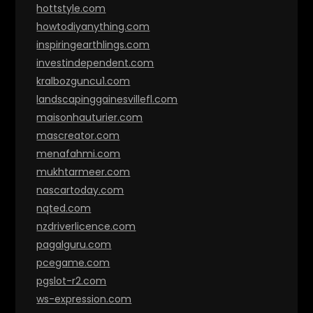
hottstyle.com
howtodiyanything.com
inspiringearthlings.com
investindependent.com
kralbozguncu1.com
landscapinggainesvillefl.com
maisonhauturier.com
mascreator.com
menafahmi.com
mukhtarmeer.com
nascartoday.com
nqted.com
nzdriverlicence.com
pagalguru.com
pcegame.com
pgslot-r2.com
ws-expression.com