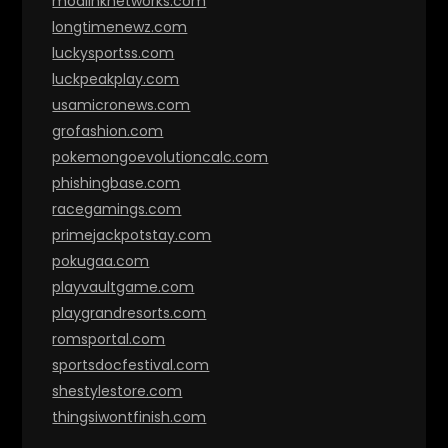
modlinknetworks.com
longtimenewz.com
luckysportss.com
luckpeakplay.com
usamicronews.com
grofashion.com
pokemongoevolutioncalc.com
phishingbase.com
racegamings.com
primejackpotstay.com
pokugaa.com
playvaultgame.com
playgrandresorts.com
romsportal.com
sportsdocfestival.com
shestylestore.com
thingsiwontfinish.com