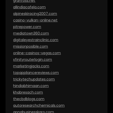
granfoss.net
allindiacafela.com
alpineskiracing2007.com
casino-vulkan-online.net
pitrepower.com
mediatown360.com
digitaleyestrainclinic.com
missionposible.com
online-casinos-vegas.com
xfinityrouterlogin.com
marketingjacks.com
topappliancereviews.com
trickytechupdates.com
hindiabhimaan.com
khabresach.com
thecbdblogs.com
autoresearchchemicals.com
apnabusinesskaro.com