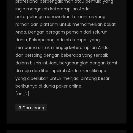
profesional berpengalaman atau pemula yang
ingin mengasah keterampilan Anda,
pokerpelangi menawarkan komunitas yang
ramah dan platform untuk memamerkan bakat
Anda. Dengan beragam pemain dari seluruh
dunia, Pokerpelangi adalah tempat yang
sempurna untuk menguji keterampilan Anda
dan bersaing dengan beberapa yang terbaik
dalam bisnis ini. Jadi, bergabunglah dengan kami
di meja dan lihat apakah Anda memiliki apa
yang diperlukan untuk menjadi bintang besar
berikutnya di dunia poker online.
[ad_2]
Dominoqq