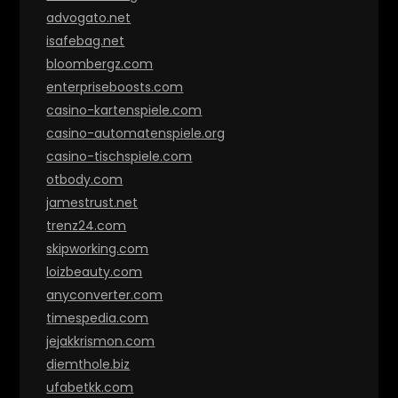
advogato.net
isafebag.net
bloombergz.com
enterpriseboosts.com
casino-kartenspiele.com
casino-automatenspiele.org
casino-tischspiele.com
otbody.com
jamestrust.net
trenz24.com
skipworking.com
loizbeauty.com
anyconverter.com
timespedia.com
jejakkrismon.com
diemthole.biz
ufabetkk.com