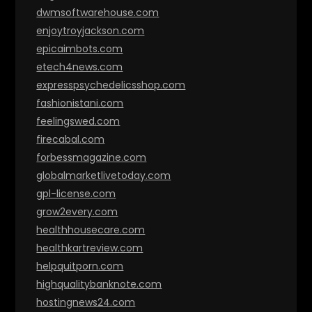
dwmsoftwarehouse.com
enjoytroyjackson.com
epicaimbots.com
etech4news.com
expresspsychedelicsshop.com
fashionistani.com
feelingswed.com
firecabal.com
forbessmagazine.com
globalmarketlivetoday.com
gpl-license.com
grow2every.com
healthhousecare.com
healthkartreview.com
helpquitporn.com
highqualitybanknote.com
hostingnews24.com