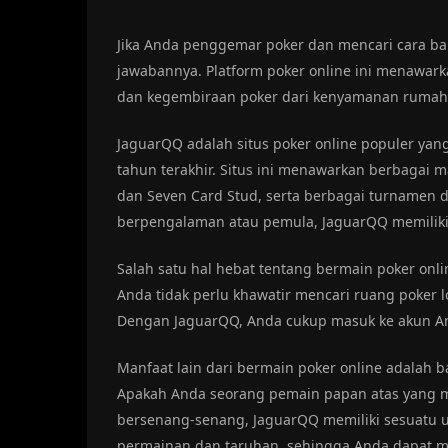
Jika Anda penggemar poker dan mencari cara b
jawabannya. Platform poker online ini menawa
dan kegembiraan poker dari kenyamanan rumah 
JaguarQQ adalah situs poker online populer ya
tahun terakhir. Situs ini menawarkan berbagai
dan Seven Card Stud, serta berbagai turnamen 
berpengalaman atau pemula, JaguarQQ memiliki
Salah satu hal hebat tentang bermain poker onli
Anda tidak perlu khawatir mencari ruang poker 
Dengan JaguarQQ, Anda cukup masuk ke akun A
Manfaat lain dari bermain poker online adalah 
Apakah Anda seorang pemain papan atas yang me
bersenang-senang, JaguarQQ memiliki sesuatu 
permainan dan taruhan, sehingga Anda dapat 