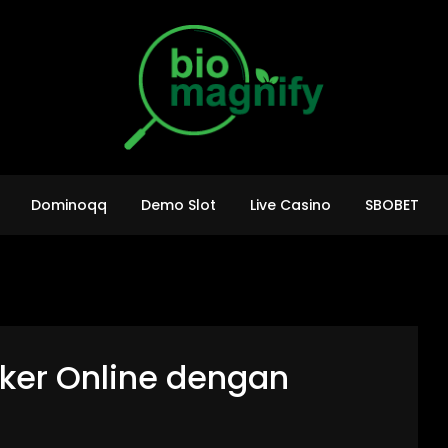
gen Slot Gacor Setiap Hari
 setiap hari. Ikuti tips dan trik yang efektif untuk men
Dominoqq
Demo Slot
Live Casino
SBOBET
ker Online dengan