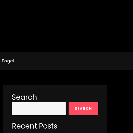
ingkatkan peluang kemenangan Anda dan raih jackpot.
Togel
Search
SEARCH
Recent Posts