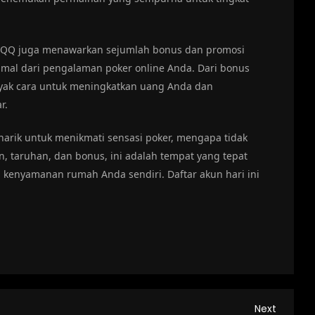
uarQQ juga menawarkan sejumlah bonus dan promosi
al dari pengalaman poker online Anda. Dari bonus
nyak cara untuk meningkatkan uang Anda dan
r.
narik untuk menikmati sensasi poker, mengapa tidak
taruhan, dan bonus, ini adalah tempat yang tepat
kenyamanan rumah Anda sendiri. Daftar akun hari ini
Next
Next