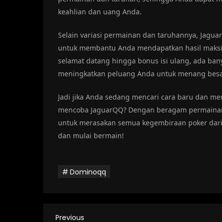
keahlian dan uang Anda.
Selain variasi permainan dan taruhannya, Jag
untuk membantu Anda mendapatkan hasil maksim
selamat datang hingga bonus isi ulang, ada ba
meningkatkan peluang Anda untuk menang besa
Jadi jika Anda sedang mencari cara baru dan me
mencoba JaguarQQ? Dengan beragam permainan, 
untuk merasakan semua kegembiraan poker dari 
dan mulai bermain!
Dominoqq
P
Previous
Previous