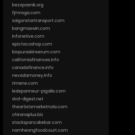
bezopasnik.org
fjmnxga.com
saigonstartransport.com
bangmaxwin.com
infonetive.com
epictacoshop.com
biopuraskinserum.com
californiafinances.info
canadafinance.info
nevadamoney.info
rimene.com
ledepanneur-pigalle.com
dvd-digest.net
theartistsmarketnola.com
chiranaplus.biz
stackspancakebar.com
namheongfoodcourt.com