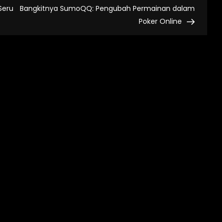
Post
Seru
Bangkitnya SumoQQ: Pengubah Permainan dalam
Poker Online