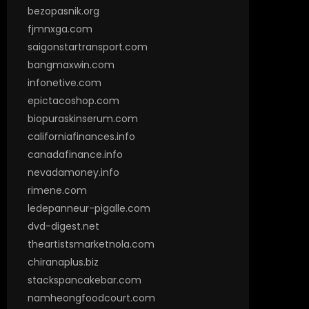
bezopasnik.org
fjmnxga.com
saigonstartransport.com
bangmaxwin.com
infonetive.com
epictacoshop.com
biopuraskinserum.com
californiafinances.info
canadafinance.info
nevadamoney.info
rimene.com
ledepanneur-pigalle.com
dvd-digest.net
theartistsmarketnola.com
chiranaplus.biz
stackspancakebar.com
namheongfoodcourt.com