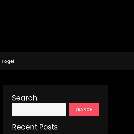
ingkatkan peluang kemenangan Anda dan raih jackpot.
Togel
Search
SEARCH
Recent Posts