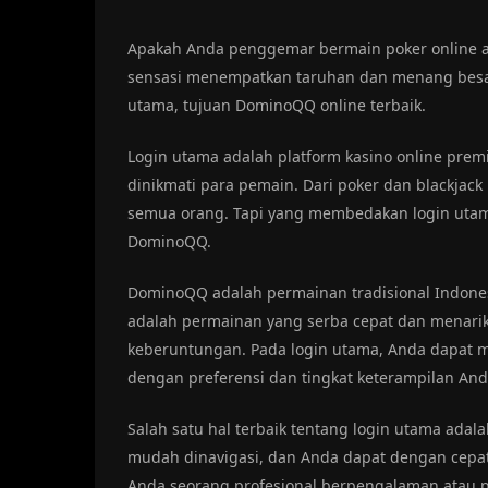
Apakah Anda penggemar bermain poker online a
sensasi menempatkan taruhan dan menang besar
utama, tujuan DominoQQ online terbaik.
Login utama adalah platform kasino online pr
dinikmati para pemain. Dari poker dan blackjack 
semua orang. Tapi yang membedakan login utama
DominoQQ.
DominoQQ adalah permainan tradisional Indone
adalah permainan yang serba cepat dan menarik
keberuntungan. Pada login utama, Anda dapat
dengan preferensi dan tingkat keterampilan And
Salah satu hal terbaik tentang login utama ada
mudah dinavigasi, dan Anda dapat dengan cep
Anda seorang profesional berpengalaman atau p