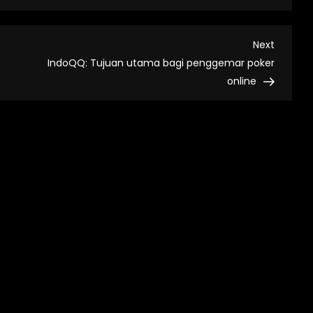
Next
Next
Post
IndoQQ: Tujuan utama bagi penggemar poker
online