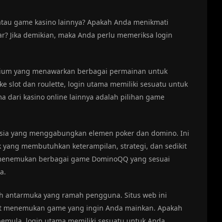
tau game kasino lainnya? Apakah Anda menikmati
? Jika demikian, maka Anda perlu memeriksa login
emium yang menawarkan berbagai permainan untuk
ke slot dan roulette, login utama memiliki sesuatu untuk
 dari kasino online lainnya adalah pilihan game
sia yang menggabungkan elemen poker dan domino. Ini
 yang membutuhkan keterampilan, strategi, dan sedikit
 menemukan berbagai game DominoQQ yang sesuai
a.
lah antarmuka yang ramah pengguna. Situs web ini
at menemukan game yang ingin Anda mainkan. Apakah
emula, login utama memiliki sesuatu untuk Anda.