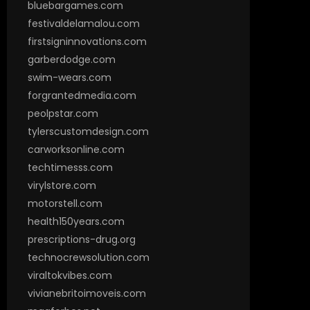
bluebargames.com
festivaldelamalou.com
firstsigninnovations.com
garberdodge.com
swim-wears.com
forgrantedmedia.com
peolpstar.com
tylerscustomdesign.com
carworksonline.com
techtimesss.com
virylstore.com
motorstell.com
health150years.com
prescriptions-drug.org
technocrewsolution.com
viraltokvibes.com
vivianebritoimoveis.com