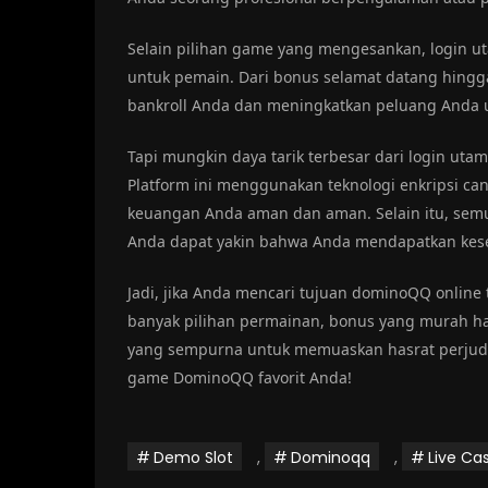
Selain pilihan game yang mengesankan, login 
untuk pemain. Dari bonus selamat datang hingga
bankroll Anda dan meningkatkan peluang Anda 
Tapi mungkin daya tarik terbesar dari login ut
Platform ini menggunakan teknologi enkripsi c
keuangan Anda aman dan aman. Selain itu, semua
Anda dapat yakin bahwa Anda mendapatkan kes
Jadi, jika Anda mencari tujuan dominoQQ online t
banyak pilihan permainan, bonus yang murah ha
yang sempurna untuk memuaskan hasrat perjudia
game DominoQQ favorit Anda!
Demo Slot
,
Dominoqq
,
Live Ca