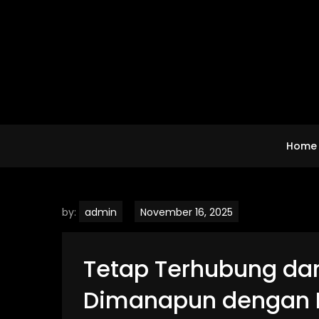
Skip
to
content
Cara Mudah Menang di A
Pelajari cara mudah menang di agen slot gacor
Home
by:
admin
Tetap Terhubung da
Dimanapun dengan 