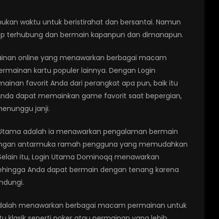
emukan waktu untuk beristirahat dan bersantai. Namun
ap terhubung dan bermain kapanpun dan dimanapun.
ainan online yang menawarkan berbagai macam
ermainan kartu populer lainnya. Dengan Login
nan favorit Anda dari perangkat apa pun, baik itu
, Anda dapat memainkan game favorit saat bepergian,
menunggu janji.
q Utama adalah ia menawarkan pengalaman bermain
, dengan antarmuka ramah pengguna yang memudahkan
Selain itu, Login Utama Dominoqq menawarkan
ehingga Anda dapat bermain dengan tenang karena
ndungi.
 adalah menawarkan berbagai macam permainan untuk
tu klasik seperti poker atau permainan yang lebih