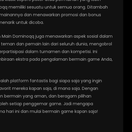
oqq memiliki sesuatu untuk semua orang. Ditambah
 permainannya dan menawarkan promosi dan bonus
menarik untuk dicoba.
in Main Dominoqq juga menawarkan aspek sosial dalam
eman dan pemain lain dari seluruh dunia, mengobrol
partisipasi dalam turnamen dan kompetisi. Ini
biraan ekstra pada pengalaman bermain game Anda,
ah platform fantastis bagi siapa saja yang ingin
orit mereka kapan saja, di mana saja. Dengan
 bermain yang aman, dan beragam pilihan
a oleh setiap penggemar game. Jadi mengapa
 hari ini dan mulai bermain game kapan saja!