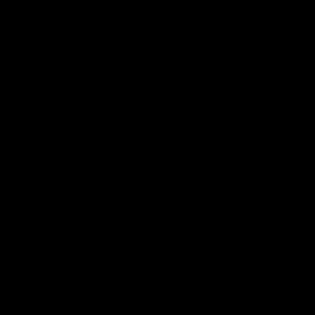
g
a
t
i
o
n