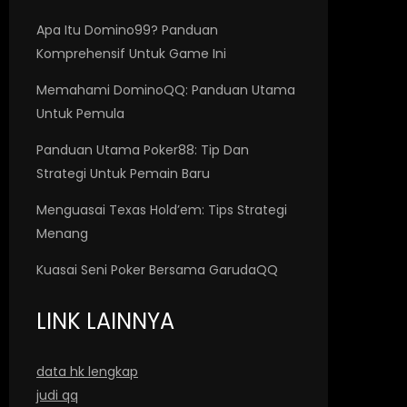
Apa Itu Domino99? Panduan
Komprehensif Untuk Game Ini
Memahami DominoQQ: Panduan Utama
Untuk Pemula
Panduan Utama Poker88: Tip Dan
Strategi Untuk Pemain Baru
Menguasai Texas Hold’em: Tips Strategi
Menang
Kuasai Seni Poker Bersama GarudaQQ
LINK LAINNYA
data hk lengkap
judi qq