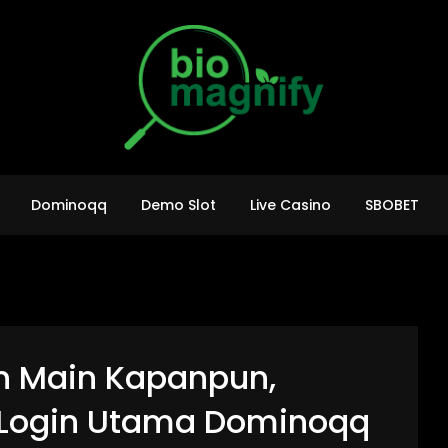
gen Slot Gacor Setiap Hari
 setiap hari. Ikuti tips dan trik yang efektif untuk men
Dominoqq
Demo Slot
Live Casino
SBOBET
n Main Kapanpun,
Login Utama Dominoqq