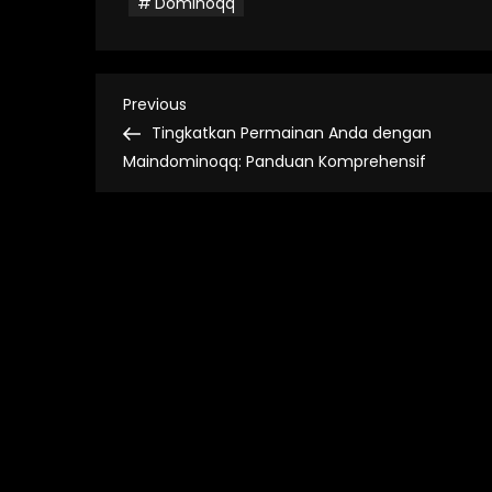
Dominoqq
P
Previous
Previous
Post
Tingkatkan Permainan Anda dengan
o
Maindominoqq: Panduan Komprehensif
s
t
n
a
v
i