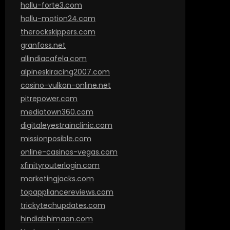
hallu-forte3.com
hallu-motion24.com
therockskippers.com
granfoss.net
allindiacafela.com
alpineskiracing2007.com
casino-vulkan-online.net
pitrepower.com
mediatown360.com
digitaleyestrainclinic.com
missionposible.com
online-casinos-vegas.com
xfinityrouterlogin.com
marketingjacks.com
topappliancereviews.com
trickytechupdates.com
hindiabhimaan.com