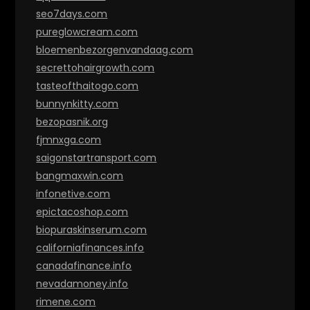
seo7days.com
pureglowcream.com
bloemenbezorgenvandaag.com
secrettohairgrowth.com
tasteofthaitogo.com
bunnynkitty.com
bezopasnik.org
fjmnxga.com
saigonstartransport.com
bangmaxwin.com
infonetive.com
epictacoshop.com
biopuraskinserum.com
californiafinances.info
canadafinance.info
nevadamoney.info
rimene.com