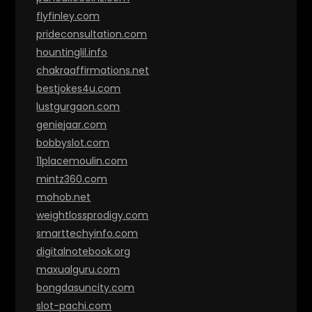
flyfinley.com
prideconsultation.com
hountinglil.info
chakraaffirmations.net
bestjokes4u.com
lustgurgaon.com
geniejaar.com
bobbyslot.com
11placemoulin.com
mintz360.com
mohob.net
weightlossprodigy.com
smarttechyinfo.com
digitalnotebook.org
maxualguru.com
bongdasuncity.com
slot-pachi.com