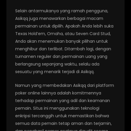
Selain antarmukanya yang ramah pengguna,
Asikqq juga menawarkan berbagai macam
permainan untuk dipilih. Apakah Anda lebih suka
Texas Hold’em, Omaha, atau Seven Card Stud,
Anda akan menemukan banyak pilihan untuk
menghibur dan terlibat. Ditambah lagi, dengan
turnamen reguler dan permainan uang yang
berlangsung sepanjang waktu, selalu ada
sesuatu yang menarik terjadi di Asikqq.
Namun yang membedakan Asikqq dari platform
poker online lainnya adalah komitmennya
terhadap permainan yang adil dan keamanan
pemain. Situs ini menggunakan teknologi
enkripsi tercanggih untuk memastikan bahwa
semua data pemain tetap aman dan terjamin,
dan penghasil nomor acaknya diaudit secara