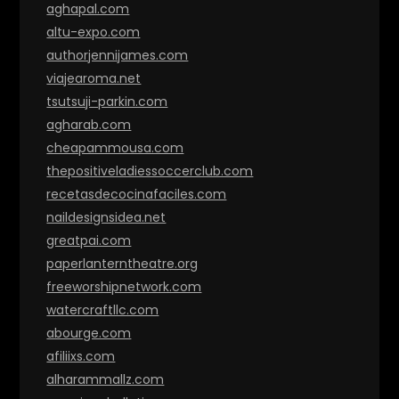
aghapal.com
altu-expo.com
authorjennijames.com
viajearoma.net
tsutsuji-parkin.com
agharab.com
cheapammousa.com
thepositiveladiessoccerclub.com
recetasdecocinafaciles.com
naildesignsidea.net
greatpai.com
paperlanterntheatre.org
freeworshipnetwork.com
watercraftllc.com
abourge.com
afiliixs.com
alharammallz.com