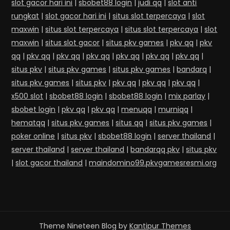
slot gacor hari ini
|
sbobet88 login
|
judi qq
|
slot anti
rungkat
|
slot gacor hari ini
|
situs slot terpercaya
|
slot
maxwin
|
situs slot terpercaya
|
situs slot terpercaya
|
slot
maxwin
|
situs slot gacor
|
situs pkv games
|
pkv qq
|
pkv
qq
|
pkv qq
|
pkv qq
|
pkv qq
|
pkv qq
|
pkv qq
|
pkv qq
|
situs pkv
|
situs pkv games
|
situs pkv games
|
bandarq
|
situs pkv games
|
situs pkv
|
pkv qq
|
pkv qq
|
pkv qq
|
x500 slot
|
sbobet88 login
|
sbobet88 login
|
mix parlay
|
sbobet login
|
pkv qq
|
pkv qq
|
menuqq
|
murniqq
|
hematqq
|
situs pkv games
|
situs qq
|
situs pkv games
|
poker online
|
situs pkv
|
sbobet88 login
|
server thailand
|
server thailand
|
server thailand
|
bandarqq pkv
|
situs pkv
|
slot gacor thailand
|
maindomino99.pkvgamesresmi.org
Theme Nineteen Blog by
Kantipur Themes