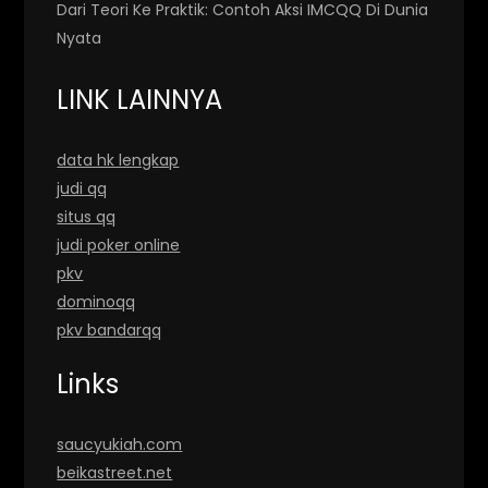
Dari Teori Ke Praktik: Contoh Aksi IMCQQ Di Dunia
n
Nyata
LINK LAINNYA
data hk lengkap
judi qq
situs qq
judi poker online
pkv
dominoqq
pkv bandarqq
Links
saucyukiah.com
beikastreet.net