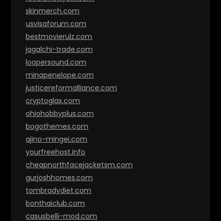
skinmerch.com
usvisaforum.com
bestmovierulz.com
jagalchi-trade.com
loopersound.com
minapenelope.com
justicereformalliance.com
cryptoglax.com
ohiohobbyplus.com
bogothemes.com
ajino-mingei.com
yourfreehost.info
cheapnorthfacejacketsm.com
gurjoshhomes.com
tombradydiet.com
bonthaiclub.com
casusbelli-mod.com