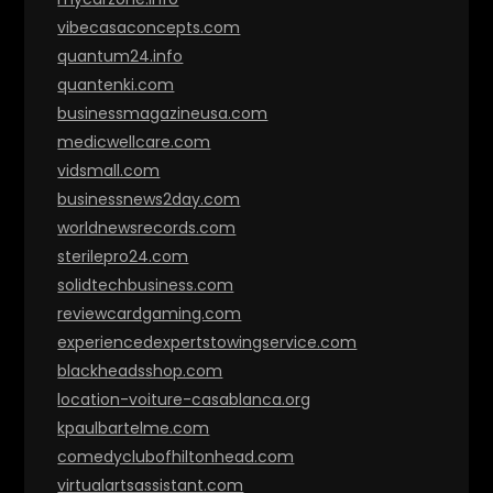
vibecasaconcepts.com
quantum24.info
quantenki.com
businessmagazineusa.com
medicwellcare.com
vidsmall.com
businessnews2day.com
worldnewsrecords.com
sterilepro24.com
solidtechbusiness.com
reviewcardgaming.com
experiencedexpertstowingservice.com
blackheadsshop.com
location-voiture-casablanca.org
kpaulbartelme.com
comedyclubofhiltonhead.com
virtualartsassistant.com