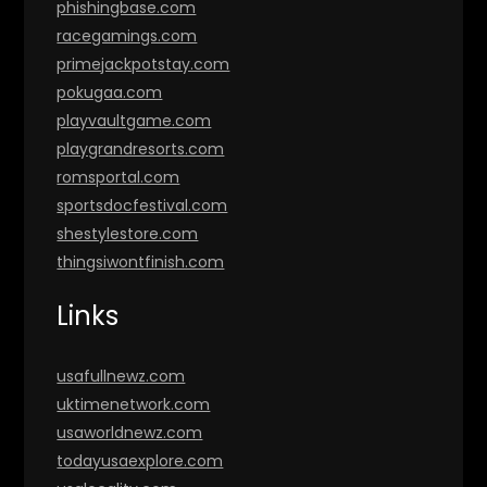
phishingbase.com
racegamings.com
primejackpotstay.com
pokugaa.com
playvaultgame.com
playgrandresorts.com
romsportal.com
sportsdocfestival.com
shestylestore.com
thingsiwontfinish.com
Links
usafullnewz.com
uktimenetwork.com
usaworldnewz.com
todayusaexplore.com