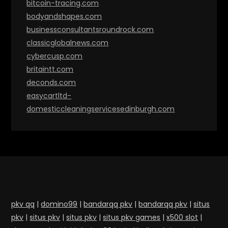
bitcoin-tracing.com
bodyandshapes.com
businessconsultantsroundrock.com
classicglobalnews.com
cybercusp.com
britaintt.com
deconds.com
easycartltd-
domesticcleaningservicesedinburgh.com
pkv qq
|
domino99
|
bandarqq pkv
|
bandarqq pkv
|
situs
pkv
|
situs pkv
|
situs pkv
|
situs pkv games
|
x500 slot
|