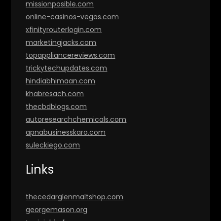
missionposible.com
online-casinos-vegas.com
xfinityrouterlogin.com
marketingjacks.com
topappliancereviews.com
trickytechupdates.com
hindiabhimaan.com
khabresach.com
thecbdblogs.com
autoresearchchemicals.com
apnabusinesskaro.com
suleckiego.com
Links
thecedarglenmaltshop.com
georgemason.org