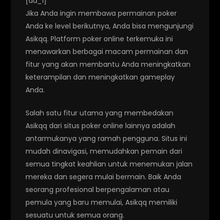
[ad_1]
Jika Anda ingin membawa permainan poker
Anda ke level berikutnya, Anda bisa mengunjungi
Asikqq. Platform poker online terkemuka ini
menawarkan berbagai macam permainan dan
fitur yang akan membantu Anda meningkatkan
keterampilan dan meningkatkan gameplay
Anda.
Salah satu fitur utama yang membedakan
Asikqq dari situs poker online lainnya adalah
antarmukanya yang ramah pengguna. Situs ini
mudah dinavigasi, memudahkan pemain dari
semua tingkat keahlian untuk menemukan jalan
mereka dan segera mulai bermain. Baik Anda
seorang profesional berpengalaman atau
pemula yang baru memulai, Asikqq memiliki
sesuatu untuk semua orang.