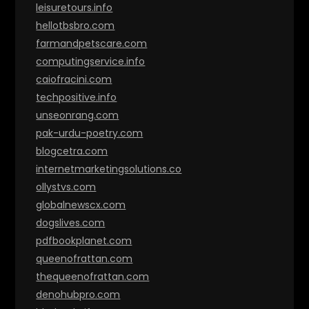
leisuretours.info
hellotbsbro.com
farmandpetscare.com
computingservice.info
caiofracini.com
techpositive.info
unseonrang.com
pak-urdu-poetry.com
blogcetra.com
internetmarketingsolutions.co
ollystvs.com
globalnewscx.com
dogslives.com
pdfbookplanet.com
queenofrattan.com
thequeenofrattan.com
denohubpro.com